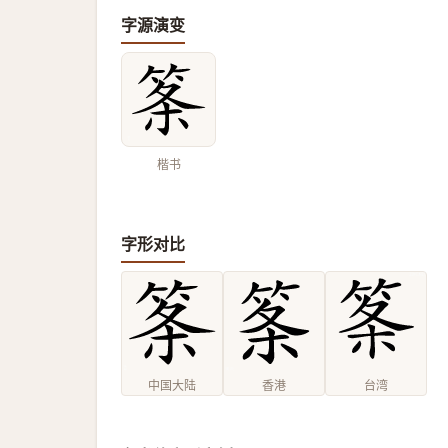
字源演变
楷书
字形对比
中国大陆
香港
台湾