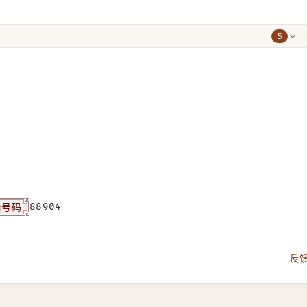
5
角号码
88904
反