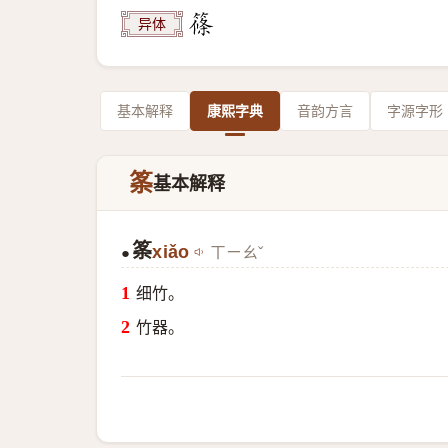
异体
基本解释
康熙字典
音韵方言
字源字形
筿
基本解释
筿
xiǎo
ㄒㄧㄠˇ
●
细竹。
竹器。