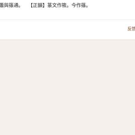
】簫與篠通。 【正韻】篆文作筱。今作篠。
反