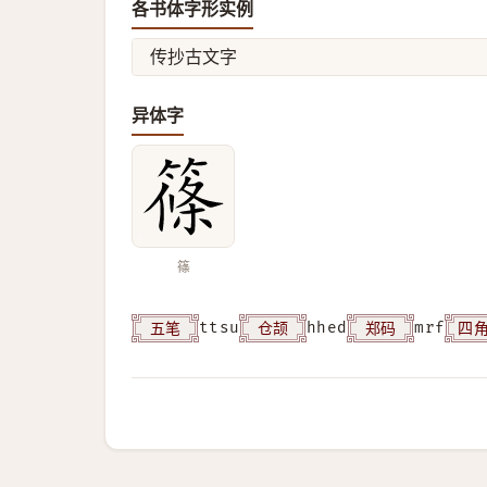
各书体字形实例
传抄古文字
异体字
篠
五笔
仓颉
郑码
四
ttsu
hhed
mrf