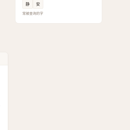
静
安
常被查询的字
爾