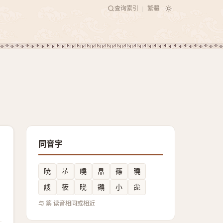
查询索引
繁體
|
同音字
暁
䒕
皢
皛
篠
曉
謏
筱
晓
䥵
小
㕾
与 筿 读音相同或相近