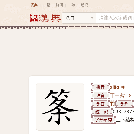
汉典
古籍
诗词
书法
通识
|
|
|
|
拼音
xiǎo
注音
ㄒㄧㄠˇ
部首
竹
部外
统一码
CJK 7B7
字形结构
上下结