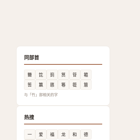
同部首
籋
笓
䈩
筼
䇞
䉱
筶
籝
䉞
箞
篵
篃
与「竹」部相关的字
热搜
一
爱
福
龙
和
德