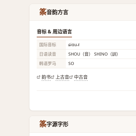
筿
音韵方言
音标 & 周边语言
国际音标
ɕiɑu˨˩˦
日语读音
SHOU（音） SHINO（訓）
韩语罗马
SO
韵书
上古音
中古音
筿
字源字形