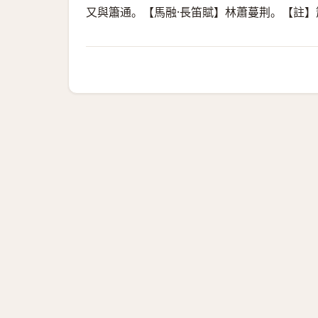
又與簫通。【馬融·長笛賦】林蕭蔓荆。【註