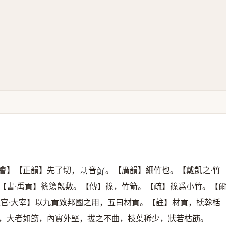
會】【正韻】先了切，
音
。【廣韻】細竹也。【戴凱之·竹
𠀤
𩵌
【書·禹貢】篠簜旣敷。【傳】篠，竹箭。【疏】篠爲小竹。【
天官·大宰】以九貢致邦國之用，五曰材貢。【註】材貢，櫄榦栝
，大者如筯，內實外堅，拔之不曲，枝葉稀少，狀若枯筯。