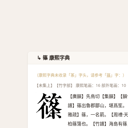
↳ 篠 康熙字典
（康熙字典未收录「筿」字头，请参考「
篠
」字：）
【未集上】【竹字部】 康熙笔画：16 部外笔画：10
【廣韻】先鳥切【集韻】【韻
譜】篠出魯郡鄒山，堪爲笙。
雅疏】篠，一名箭。【周禮·
柏篠簜也。【竹譜】海島有篠