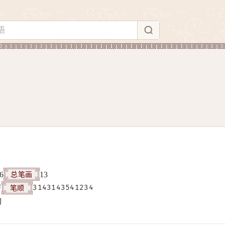
总笔画
6
13
笔顺
F
3143143541234
构