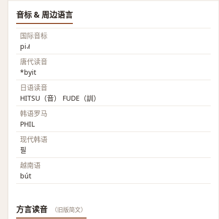
音标 & 周边语言
国际音标
pi˨˩˦
唐代读音
*byit
日语读音
HITSU（音） FUDE（訓）
韩语罗马
PHIL
现代韩语
필
越南语
bút
方言读音
（旧版简文）