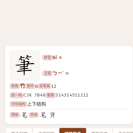
拼音
bǐ
注音
ㄅㄧˇ
竹
部首
部外
总笔画
6
12
统一码
CJK 7B46
笔顺
314314511112
字形结构
上下结构
简体
异体