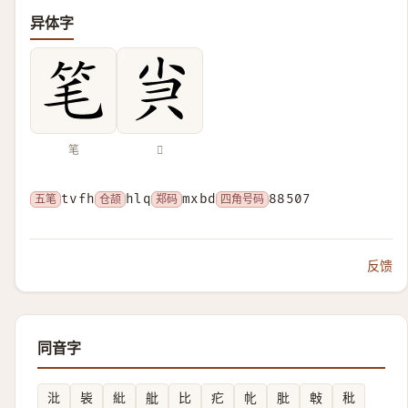
异体字
笔
𡭩
五笔
tvfh
仓颉
hlq
郑码
mxbd
四角号码
88507
反馈
同音字
沘
䘡
紕
舭
比
疕
㠲
肶
㪏
秕