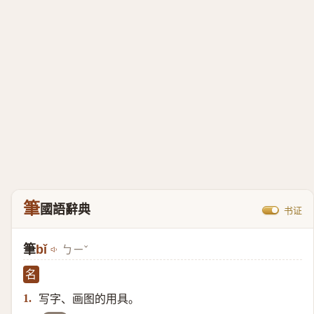
筆
國語辭典
书证
筆
bǐ
ㄅㄧˇ
名
写字、画图的用具。
1.