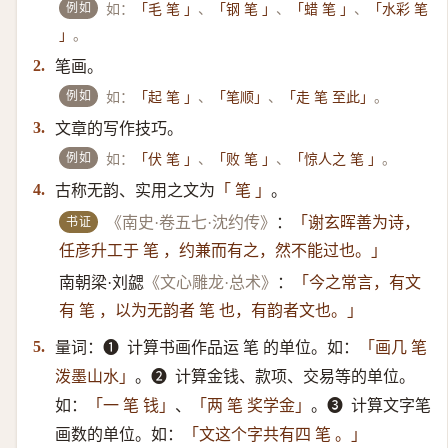
例如
如：
、
、
、
「毛 笔 」
「钢 笔 」
「蜡 笔 」
「水彩 笔
。
」
笔画。
2.
例如
如：
、
、
。
「起 笔 」
「笔顺」
「走 笔 至此」
文章的写作技巧。
3.
例如
如：
、
、
。
「伏 笔 」
「败 笔 」
「惊人之 笔 」
古称无韵、实用之文为
。
4.
「 笔 」
书证
《南史·卷五七·沈约传》
：
「谢玄晖善为诗，
任彦升工于 笔 ，约兼而有之，然不能过也。」
南朝梁·刘勰
《文心雕龙·总术》
：
「今之常言，有文
有 笔 ，以为无韵者 笔 也，有韵者文也。」
量词：➊ ​ 计算书画作品运 笔 的单位。如：
5.
「画几 笔
。➋ ​ 计算金钱、款项、交易等的单位。
泼墨山水」
如：
、
。➌ ​ 计算文字笔
「一 笔 钱」
「两 笔 奖学金」
画数的单位。如：
「文这个字共有四 笔 。」