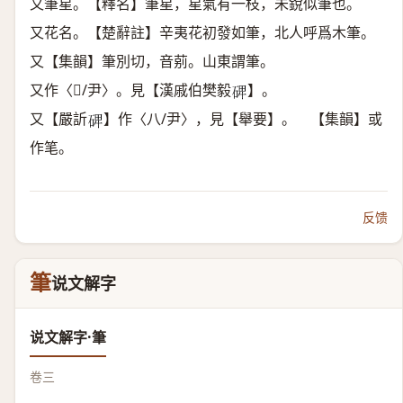
又筆星。【釋名】筆星，星氣有一枝，未銳似筆也。
又花名。【楚辭註】辛夷花初發如筆，北人呼爲木筆。
又【集韻】筆別切，音莂。山東謂筆。
又作〈/尹〉。見【漢戚伯樊毅
】。
𥓓
又【嚴訢
】作〈八/尹〉，見【舉要】。 【集韻】或
𥓓
作笔。
反馈
筆
说文解字
说文解字·筆
卷三