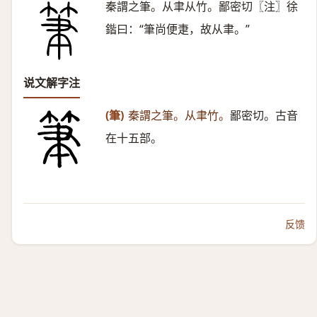
秦謂之筆。从聿从竹。鄙密切〖注〗徐
鍇曰：“筆尚便疌，故从聿。”
说文解字注
(筆)
秦謂之筆。从聿竹。
鄙密切。古音
在十五部。
反馈