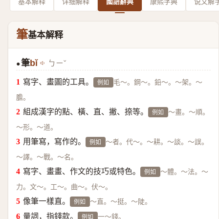
基本解释
详细解释
國語辭典
康熙字典
说文解
筆
基本解释
筆
bǐ
ㄅㄧˇ
●
寫字、畫圖的工具。
毛～。鋼～。鉛～。～架。～
例如
膽。
組成漢字的點、橫、直、撇、捺等。
～畫。～順。
例如
～形。～道。
用筆寫，寫作的。
～者。代～。～耕。～談。～誤。
例如
～譯。～戰。～名。
寫字、畫畫、作文的技巧或特色。
～體。～法。～
例如
力。文～。工～。曲～。伏～。
像筆一樣直。
～直。～挺。～陡。
例如
量詞，指錢款。
一～錢。
例如