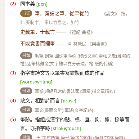
同本義
[pen]
书证
筆，秦謂之筆。從聿從竹
——
《說文》
按，
此 秦制字。 秦以竹爲之，加竹
史載筆，士載言
——
《禮記·曲禮》
不能竟書而擱筆
——
清·林覺民 《與妻書》
例如
毛筆;鋼筆;圓珠筆;筆削(修改文章);筆帕之敬(雅潔的
禮品);筆楮難窮(文字難以充分表達。楮:紙的代稱)
指字畫詩文等以筆書寫繪製而成的作品
[words;writing]
例如
筆聖(超絕凡常的書法家);筆精(指文章精妙)
散文，相對詩而言
[prose]
例如
筆文(書面文辭);筆述(文字記述)
筆跡。指組成漢字的點、橫、直、鉤、撇、捺等而
言。亦指字跡
[stroke;touch]
例如
“天”字有四筆;筆形(筆畫的形狀);筆腳(字跡;筆跡)