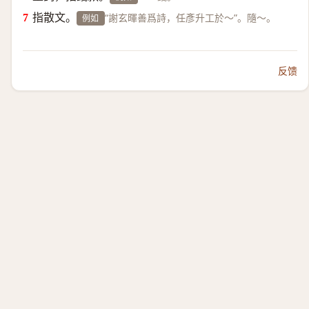
指散文。
“謝玄暉善爲詩，任彥升工於～”。隨～。
例如
反馈