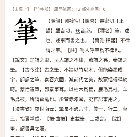
【未集上】【竹字部】 康熙笔画：12 部外笔画：6
【廣韻】鄙密切【韻會】逼密切【正
韻】壁吉切，
音必。【釋名】筆，述
𠀤
也。述事而書之也。【爾雅·釋器】不律
謂之筆。【註】蜀人呼筆爲不律也。
【說文】楚謂之聿，吳人謂之不律，燕謂之弗，秦謂之
筆。【古今注】古之筆，不論以竹以木，但能染墨成
字，卽謂之筆。秦吞六國，滅前代之美，故蒙恬得稱於
時。蒙恬造筆，卽秦筆耳。以枯木爲管，鹿毛爲柱，羊
毛爲被，所謂蒼毫也。彤管赤漆耳，史官記事用之。
【法書攷】虞世南云：筆長不過六寸，眞一，行二，草
三，指實掌虛。【禮·曲禮】史載筆，士載言。【註】
筆，謂書具之屬。