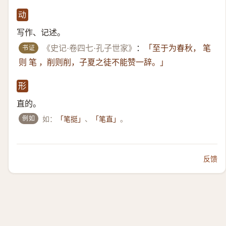
动
写作、记述。
书证
《史记·卷四七·孔子世家》
：
「至于为春秋， 笔
则 笔 ，削则削，子夏之徒不能赞一辞。」
形
直的。
例如
如：
、
。
「笔挺」
「笔直」
反馈