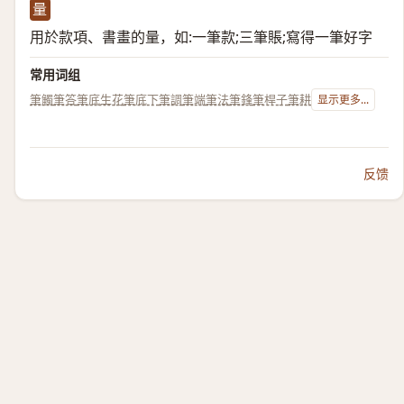
量
用於款項、書畫的量，如:一筆款;三筆賬;寫得一筆好字
常用词组
筆觸
筆答
筆底生花
筆底下
筆調
筆端
筆法
筆鋒
筆桿子
筆耕
显示更多...
反馈