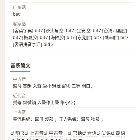
广东话
bat1
客家话
[客英字典] bit7 [沙头角腔] bit7 [宝安腔] bit7 [台湾四县腔]
bit7 [梅县腔] bit7 [海陆腔] bit7 [东莞腔] bit7 [陆丰腔] bit7
[客语拼音字汇] bid5
音系简文
中古音
幫母 質韻 入聲 筆小韻 鄙密切 三等 開口；
近代音
幫母 齊微韻 入聲作上聲 筆小空；
上古音
黄侃系统：幫母 沒部 ；王力系统：幫母 物部 ；
韵书
上古音
中古音
官话
晋语
吴语
赣语
|