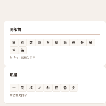
同部首
箠
䉇
箌
䈡
䈍
䉂
筣
籭
箫
䉒
簞
箥
与「竹」部相关的字
热搜
一
爱
福
龙
和
德
静
安
常被查询的字