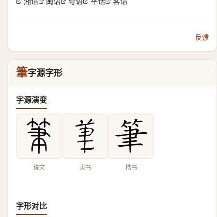
湘语
闽语
粤语
平话
客语
反馈
筆
字源字形
字源演变
说文
隶书
楷书
字形对比