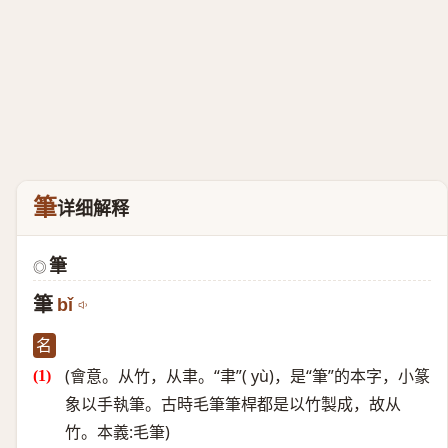
筆
详细解释
筆
◎
筆
bǐ
名
(會意。从竹，从聿。“聿”( yù)，是“筆”的本字，小篆
象以手執筆。古時毛筆筆桿都是以竹製成，故从
竹。本義:毛筆)