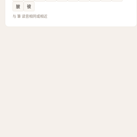
䏢
彼
与 筆 读音相同或相近