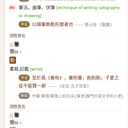
筆法。曲筆，伏筆
[technique of writing calligraphy
or drawing]
书证
以細筆鉤勒形廓者也
——
蔡元培 《圖畫》
词性变化
筆
◎
筆
bǐ
動
書寫;記載
[write]
书证
至於爲《春秋》，筆則筆，削則削，子夏之
徒不能贊一辭
——
《史記·孔子世家》
例如
代筆;筆資(筆頭上的功夫);筆吏(專門抄寫文字的小吏)
词性变化
筆
◎
筆
bǐ