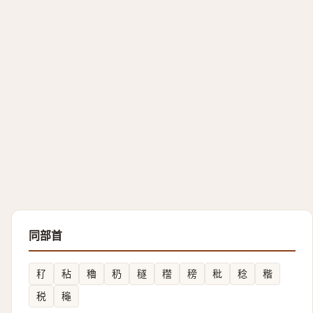
同部首
䄦
秥
穭
䄧
穟
䆌
䅭
秕
稔
稭
税
龝