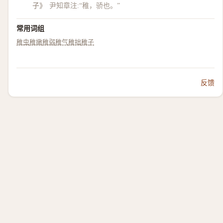
子》
尹知章注:“稚，骄也。”
常用词组
稚虫
稚嫩
稚弱
稚气
稚拙
稚子
反馈