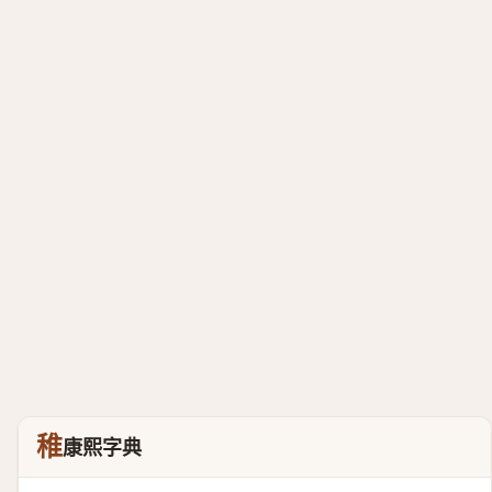
稚
康熙字典