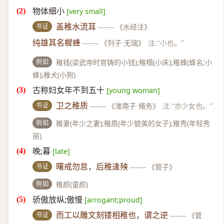
物体细小
[very small]
书证
盖稚水流耳
——
《水经注》
纯雄其名樨蜂
——
《列子·无瑞》
注:“小也。”
例如
稚钱(梁武帝时官铸的小钱);稚榻(小床);稚蜂(蜂名;小
蜂);稚犬(小狗)
古称妇女年不到五十
[young woman]
书证
卫之稚质
——
《淮南子·脩务》
注:“亦少女也。”
例如
稚妻(年少之妻);稚质(年少貌美的女子);稚秀(年轻秀
丽)
晚;暮
[late]
书证
曙戒勿怠，后稚逢殃
——
《管子》
例如
稚颜(童颜)
骄傲放纵;傲慢
[arrogant;proud]
书证
而工以雕文刻镂相稚也，谓之逆
——
《管