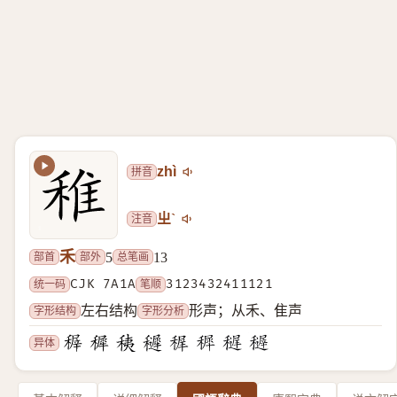
拼音
zhì
注音
ㄓˋ
禾
部首
部外
总笔画
5
13
统一码
CJK 7A1A
笔顺
3123432411121
字形结构
字形分析
左右结构
形声；从禾、隹声
异体