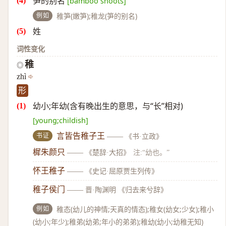
笋的别名
[bamboo shoots]
例如
稚笋(嫩笋);稚龙(笋的别名)
姓
词性变化
稚
◎
zhì
形
幼小;年幼(含有晚出生的意思，与“长”相对)
[young;childish]
书证
言皆告稚子王
——
《书·立政》
樨朱颜只
——
《楚辞·大招》
注:“幼也。”
怀王稚子
——
《史记·屈原贾生列传》
稚子侯门
——
晋·陶渊明 《归去来兮辞》
例如
稚态(幼儿的神情;天真的情态);稚女(幼女;少女);稚小
(幼小;年少);稚弟(幼弟;年小的弟弟);稚幼(幼小;幼稚无知)