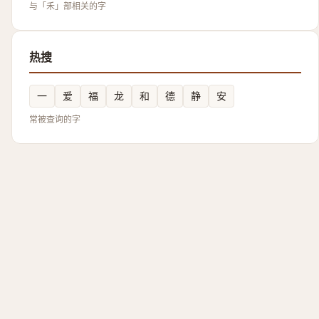
与「禾」部相关的字
热搜
一
爱
福
龙
和
德
静
安
常被查询的字