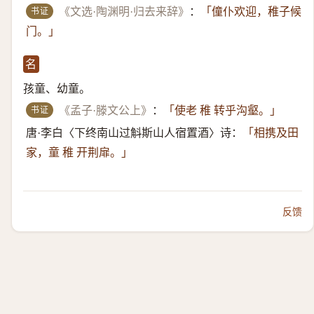
书证
《文选·陶渊明·归去来辞》
：
「僮仆欢迎，稚子候
门。」
名
孩童、幼童。
书证
《孟子·滕文公上》
：
「使老 稚 转乎沟壑。」
唐·李白〈下终南山过斛斯山人宿置酒〉诗：
「相携及田
家，童 稚 开荆扉。」
反馈