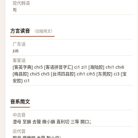
现代韩语
치
方言读音
（旧版简文）
广东话
zi6
客家话
[客英字典] chi5 [客语拼音字汇] ci1 zi1 [海陆腔] chi1 chi6
[梅县腔] chii5 chi5 [台湾四县腔] cih1 cih5 [东莞腔] ci3 [宝
安腔] ci1
音系简文
中古音
澄母 至韻 去聲 緻小韻 直利切 三等 開口；
近代音
照母 齊微韻 去聲 製小空；