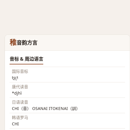
稚
音韵方言
音标 & 周边语言
国际音标
tʂʅ˥˧
唐代读音
*djhì
日语读音
CHI（音） OSANAI ITOKENAI（訓）
韩语罗马
CHI