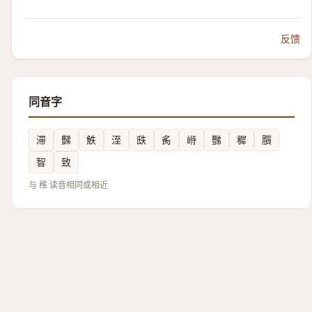
反馈
同音字
滞
豑
䱃
洷
㲳
䏑
崻
豒
穉
䑇
智
致
与 稚 读音相同或相近