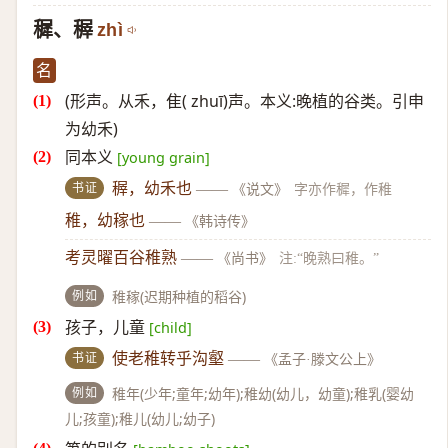
穉、稺
zhì
名
(形声。从禾，隹( zhuī)声。本义:晚植的谷类。引申
为幼禾)
同本义
[young grain]
书证
稺，幼禾也
——
《说文》
字亦作穉，作稚
稚，幼稼也
——
《韩诗传》
考灵曜百谷稚熟
——
《尚书》
注:“晚熟曰稚。”
例如
稚稼(迟期种植的稻谷)
孩子，儿童
[child]
书证
使老稚转乎沟壑
——
《孟子·滕文公上》
例如
稚年(少年;童年;幼年);稚幼(幼儿，幼童);稚乳(婴幼
儿;孩童);稚儿(幼儿;幼子)