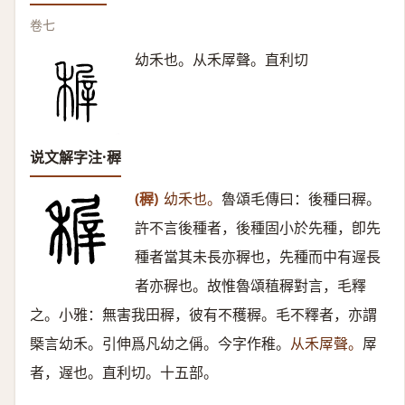
卷七
幼禾也。从禾屖聲。直利切
说文解字注·稺
(稺)
幼禾也。
魯頌毛傳曰：後種曰稺。
許不言後種者，後種固小於先種，卽先
種者當其未長亦稺也，先種而中有遟長
者亦稺也。故惟魯頌稙稺對言，毛釋
之。小雅：無害我田稺，彼有不穫稺。毛不釋者，亦謂
槩言幼禾。引伸爲凡幼之偁。今字作稚。
从禾屖聲。
屖
者，遟也。直利切。十五部。