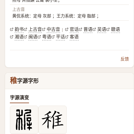
上古音
黄侃系统：定母 灰部 ；王力系统：定母 脂部 ；
韵书
上古音
中古音
官话
晋语
吴语
赣语
|
湘语
闽语
粤语
平话
客语
反馈
稚
字源字形
字源演变