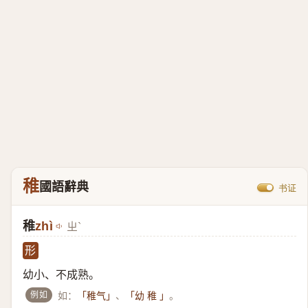
稚
國語辭典
书证
稚
zhì
ㄓˋ
形
幼小、不成熟。
例如
如：
、
。
「稚气」
「幼 稚 」