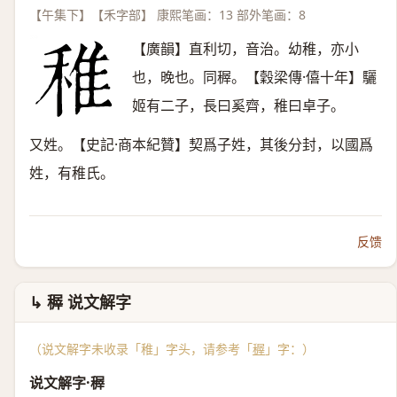
【午集下】【禾字部】 康熙笔画：13 部外笔画：8
【廣韻】直利切，音治。幼稚，亦小
也，晚也。同稺。【穀梁傳·僖十年】驪
姬有二子，長曰奚齊，稚曰卓子。
又姓。【史記·商本紀贊】契爲子姓，其後分封，以國爲
姓，有稚氏。
反馈
↳ 稺 说文解字
（说文解字未收录「稚」字头，请参考「
稺
」字：）
说文解字·稺