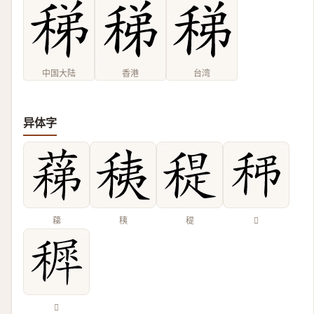
中国大陆
香港
台湾
异体字
蕛
䄺
䅠
𥝼
𥡖