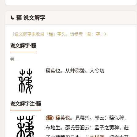
↳ 蕛 说文解字
（说文解字未收录「稊」字头，请参考「
蕛
」字：）
说文解字·蕛
卷一
蕛苵也。从艸稊聲。大兮切
说文解字注·蕛
(蕛)
蕛苵也。
見釋艸。郭云：蕛似稗，
布地生。邵氏晉涵云：孟子之荑稗，莊