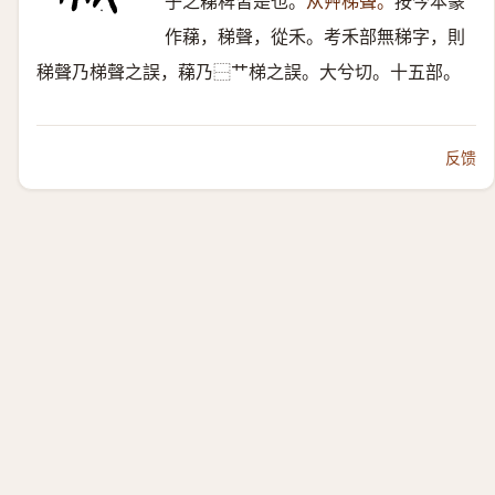
子之蕛稗皆是也。
从艸梯聲。
按今本篆
作蕛，稊聲，從禾。考禾部無稊字，則
稊聲乃梯聲之誤，蕛乃⿱艹梯之誤。大兮切。十五部。
反馈