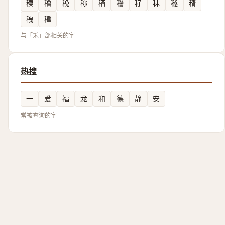
稬
穭
䅋
称
䄽
䆌
䄦
秣
穟
稰
䄿
稦
与「禾」部相关的字
热搜
一
爱
福
龙
和
德
静
安
常被查询的字