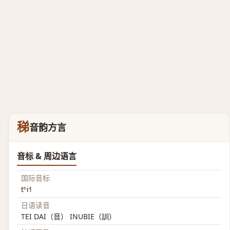
稊
音韵方言
音标 & 周边语言
国际音标
tʰi˧˥
日语读音
TEI DAI（音） INUBIE（訓）