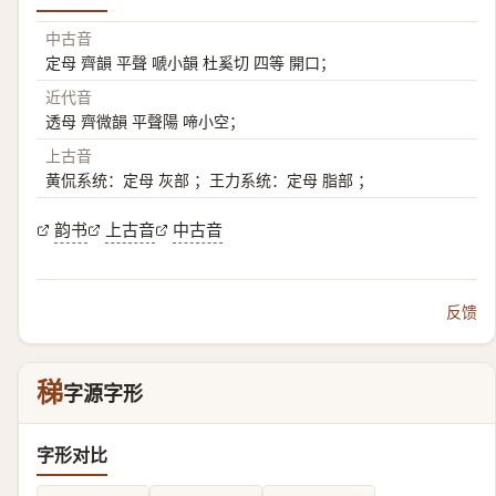
中古音
定母 齊韻 平聲 嗁小韻 杜奚切 四等 開口；
近代音
透母 齊微韻 平聲陽 啼小空；
上古音
黄侃系统：定母 灰部 ；王力系统：定母 脂部 ；
韵书
上古音
中古音
反馈
稊
字源字形
字形对比