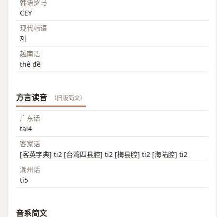
韩语罗马
CEY
现代韩语
제
越南语
thê đề
方言读音
（旧版简文）
广东话
tai4
客家话
[客英字典] ti2 [台湾四县腔] ti2 [梅县腔] ti2 [海陆腔] ti2
潮州话
ti5
音系简文