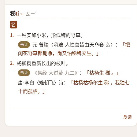
稊
tí
ㄊㄧˊ
名
一种实如小米，形似稗的野草。
1.
书证
元·曾瑞〈哨遍·人性善皆由天命套·么〉：
「把
闲花野草都锄净，尚又怕稊稗交生。」
杨柳树重新长出的枝叶。
2.
书证
《易经·大过卦·九二》
：
「枯杨生 稊 。」
唐·李白〈雉朝飞〉诗：
「枯杨枯杨尔生 稊 ，我独七
十而孤栖。」
反馈