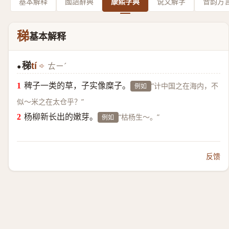
基本解释
國語辭典
康熙字典
说文解字
音韵方
稊
基本解释
稊
tí
ㄊㄧˊ
●
稗子一类的草，子实像糜子。
“计中国之在海内，不
例如
似～米之在太仓乎？”
杨柳新长出的嫩芽。
“枯杨生～。”
例如
反馈