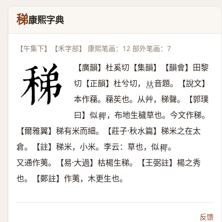
稊
康熙字典
【午集下】【禾字部】 康熙笔画：12 部外笔画：7
【廣韻】杜奚切【集韻】【韻會】田黎
切【正韻】杜兮切，
音題。【說文】
𠀤
本作蕛。蕛苵也。从艸，稊聲。【郭璞
曰】似
，布地生穢草也。今文作稊。
𥟑
【爾雅翼】稊有米而細。【莊子·秋水篇】稊米之在太
倉。【註】稊米，小米。李云：草也，似
。
𥟑
又通作荑。【易·大過】枯楊生稊。【王弼註】楊之秀
也。【鄭註】作荑，木更生也。
反馈