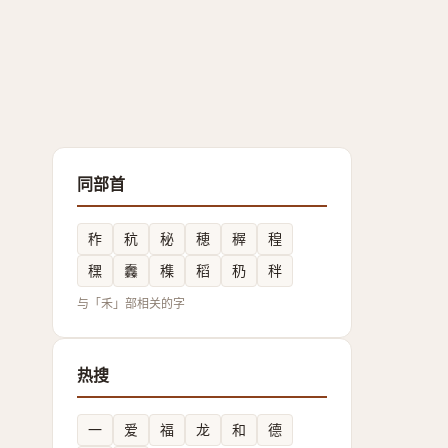
同部首
秨
秔
秘
穂
稺
䅣
䆀
䆐
穕
稻
䄧
秚
与「禾」部相关的字
热搜
一
爱
福
龙
和
德