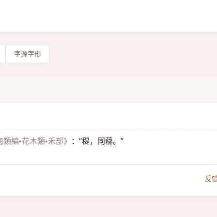
字源字形
：“䅠，同蕛。”
海類編•花木類•禾部》
反