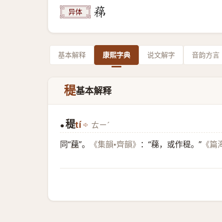
异体
基本解释
康熙字典
说文解字
音韵方言
䅠
基本解释
䅠
tí
ㄊㄧˊ
●
同“
蕛
”。
：“蕛，或作䅠。”
《集韻•齊韻》
《篇