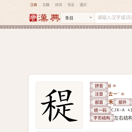
汉典
古籍
诗词
书法
通识
|
|
|
|
拼音
tí
注音
ㄊㄧˊ
部首
禾
部外
统一码
CJK-A 4
字形结构
左右结