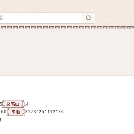
总笔画
5
14
笔顺
160
31234251112134
构