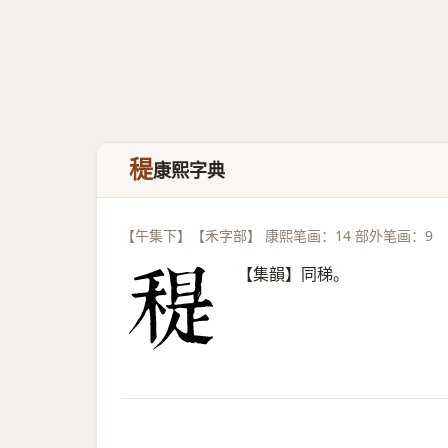
䅠
康熙字典
【午集下】【禾字部】 康熙笔画：14 部外笔画：9
【集韻】同稊。