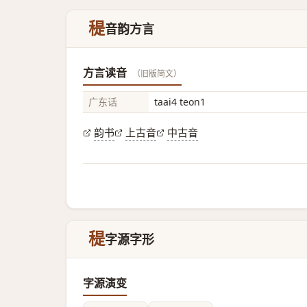
䅠
音韵方言
方言读音
（旧版简文）
广东话
taai4 teon1
韵书
上古音
中古音
䅠
字源字形
字源演变