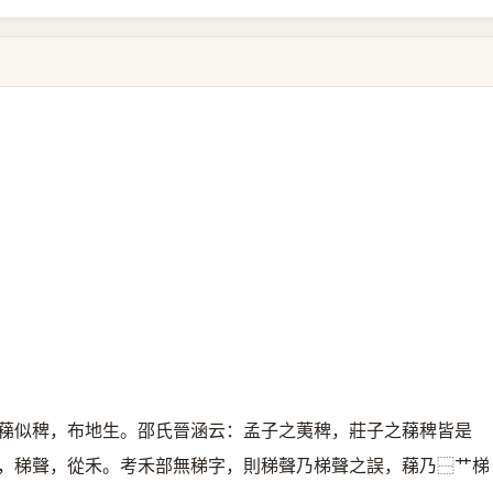
蕛似稗，布地生。邵氏晉涵云：孟子之荑稗，莊子之蕛稗皆是
，稊聲，從禾。考禾部無稊字，則稊聲乃梯聲之誤，蕛乃⿱艹梯