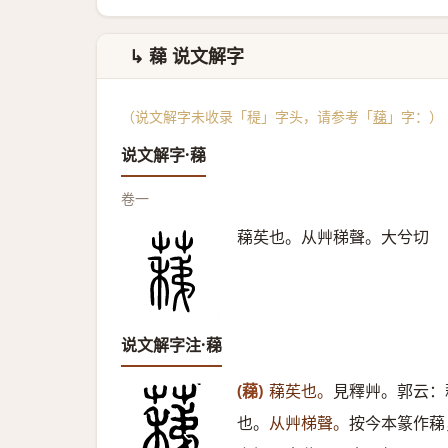
↳ 蕛 说文解字
（说文解字未收录「䅠」字头，请参考「
蕛
」字：）
说文解字·蕛
卷一
蕛苵也。从艸稊聲。大兮切
说文解字注·蕛
(蕛)
蕛苵也。
見釋艸。郭云：
也。
从艸梯聲。
按今本篆作蕛