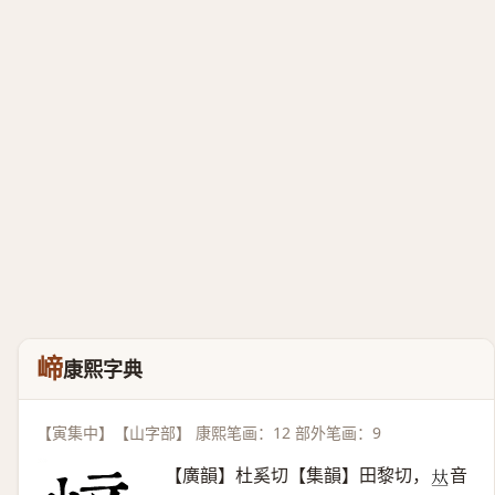
崹
康熙字典
【寅集中】【山字部】 康熙笔画：12 部外笔画：9
【廣韻】杜奚切【集韻】田黎切，
音
𠀤