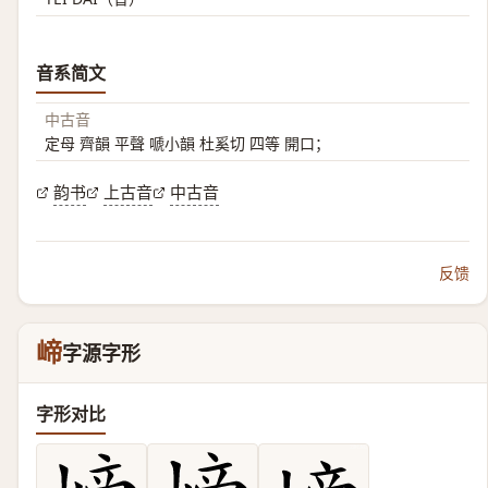
音系简文
中古音
定母 齊韻 平聲 嗁小韻 杜奚切 四等 開口；
韵书
上古音
中古音
反馈
崹
字源字形
字形对比