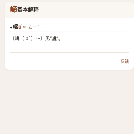
崹
基本解释
崹
tí
ㄊㄧˊ
●
〔崥（ pí ）～〕见“
崥
”。
反馈