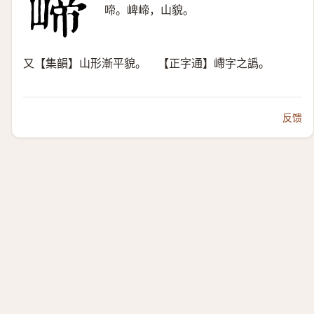
啼。崥崹，山貌。
又【集韻】山形漸平貌。 【正字通】嵽字之譌。
反馈