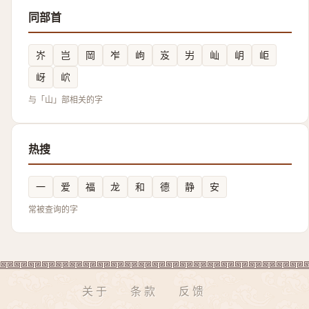
同部首
岕
岂
岡
岝
岣
岌
屴
屾
岄
岠
岈
岤
与「山」部相关的字
热搜
一
爱
福
龙
和
德
静
安
常被查询的字
关于
条款
反馈