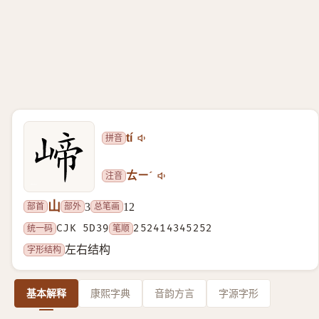
拼音
tí
注音
ㄊㄧˊ
山
部首
部外
总笔画
3
12
统一码
CJK 5D39
笔顺
252414345252
字形结构
左右结构
基本解释
康熙字典
音韵方言
字源字形