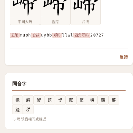
中国大陆
香港
台湾
五笔
muph
仓颉
uybb
郑码
llwl
四角号码
20727
反馈
同音字
㡗
趧
鯷
题
惿
徲
罤
㖒
鶙
䔶
䚣
稊
与 崹 读音相同或相近