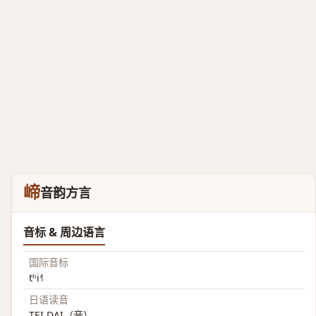
崹
音韵方言
音标 & 周边语言
国际音标
tʰi˧˥
日语读音
TEI DAI（音）