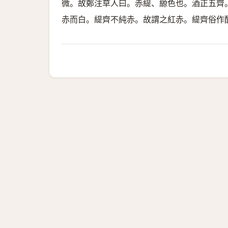
微。故鄭注草人曰。赤緹、縓色也。酒正五齊
赤而白。緹齊不純赤。故謂之紅赤。緹齊俗作