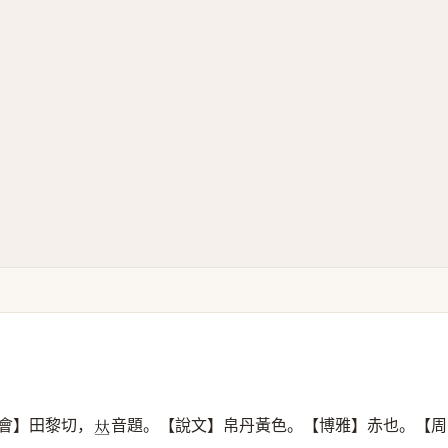
會】田黎切，
音題。【說文】帛丹黃色。【博雅】赤也。【周
𠀤