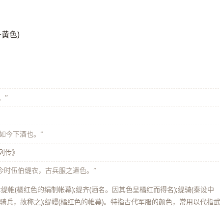
丹黄色)
。”
。如今下酒也。”
列传》
:“今时伍伯缇衣，古兵服之遣色。”
缇帷(橘红色的绢制帐幕);缇齐(酒名。因其色呈橘红而得名);缇骑(秦设中
兵，故称之);缇幔(橘红色的帷幕)。特指古代军服的颜色，常用以代指