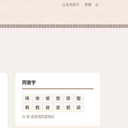
查询索引
繁體
|
同音字
䄺
㣢
㡗
㥴
鍗
醍
鵜
鶗
緹
偍
题
謕
与 缇 读音相同或相近