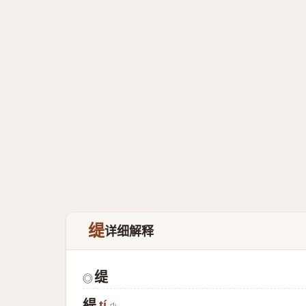
缇
详细解释
缇
◎
緹
tí