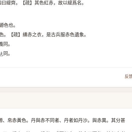
，四曰緹齊。【疏】其色紅赤，故以緹爲名。
縓色也。
遺色。【疏】纁赤之衣，是古兵服赤色遺象。
義同。
同。
𠀤
反
縓、帛赤黃色。丹與赤不同者、丹者如丹沙。與赤異。其分甚