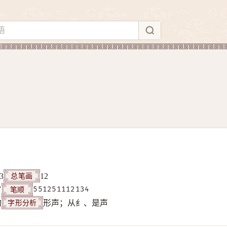
总笔画
3
12
笔顺
7
551251112134
字形分析
构
形声；从纟、是声