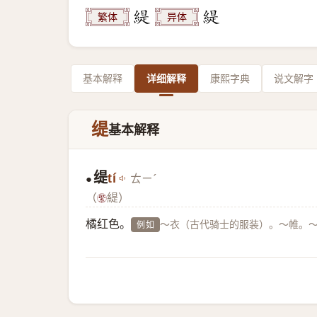
繁体
异体
基本解释
详细解释
康熙字典
说文解字
缇
基本解释
缇
tí
ㄊㄧˊ
●
（
緹）
橘红色。
～衣（古代骑士的服装）。～帷。
例如