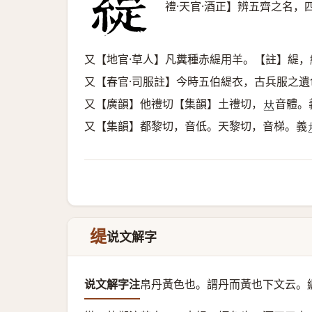
禮·天官·酒正】辨五齊之名
又【地官·草人】凡糞種赤緹用羊。【註】緹，
又【春官·司服註】今時五伯緹衣，古兵服之
又【廣韻】他禮切【集韻】土禮切，
音體。
𠀤
又【集韻】都黎切，音低。天黎切，音梯。義
缇
说文解字
说文解字注
帛丹黃色也。
謂丹而黃也下文云。