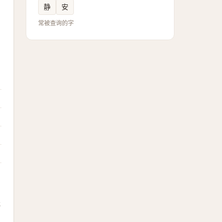
静
安
常被查询的字
武