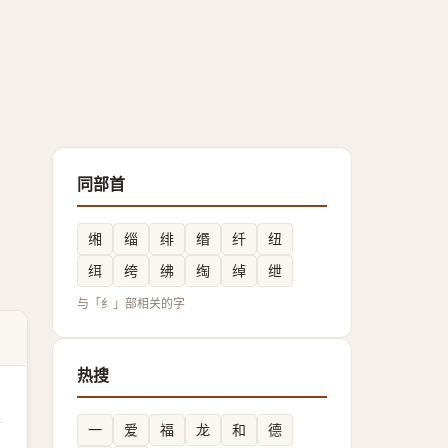
同部首
缃
缁
绯
缗
纤
纽
䌺
绔
绋
绹
绰
绁
与「纟」部相关的字
热搜
一
爱
福
龙
和
德