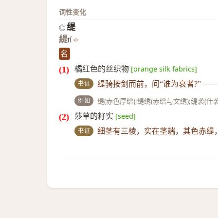
词性变化
缇
◎
緹
tí
名
橘红色的丝织物
[orange silk fabrics]
书证
缇骑按剑而前，问“谁为哀者?”
—
例如
缇(赤色厚缯);缇绣(赤缯与文绣);缇袭
莎草的籽实
[seed]
书证
细茎有三棱，实在茎端，其色赤缇