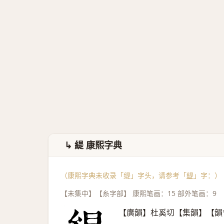
↳ 緹 康熙字典
（康熙字典未收录「缇」字头，请参考「
緹
」字：）
【未集中】【糸字部】 康熙笔画：15 部外笔画：9
【廣韻】杜奚切【集韻】【韻