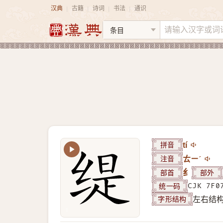
汉典
古籍
诗词
书法
通识
|
|
|
|
拼音
tí
注音
ㄊㄧˊ
部首
纟
部外
统一码
CJK 7F0
字形结构
左右结