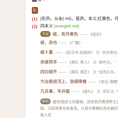
形
(形声。从糸( mì)，是声。本义:红黄色，
同本义
[oranged red]
书证
缇，帛丹黄色
——
《说文》
缇，赤也
——
《广雅》
缇十重
——
《后汉书·应劭传》
注:“赤色缯也
赤缇用羊
——
《周礼·草人》
注:“縓色也。”
四曰缇齐
——
《周礼·酒正》
注:“成而红赤
为治斋宫河上，张缇降帷
——
《史记·滑稽
凡兵事，韦弁服
——
《周礼》
汉· 郑玄注
例如
缇衣(指武士的服装。因衣色丹黄而称之);
尉，汉武帝更名执金吾。以其为著橘红色衣装的骑
装人员