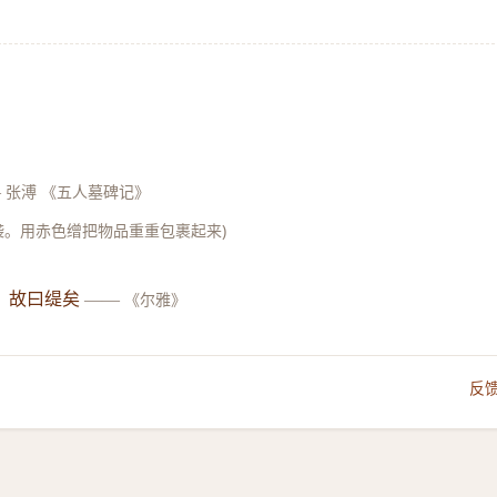
—
张溥 《五人墓碑记》
(什袭。用赤色缯把物品重重包裹起来)
，故曰缇矣
——
《尔雅》
反