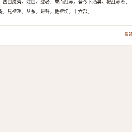
。四曰緹齊。注曰。緹者、成而紅赤。若今下酒矣。按紅赤者、
醍。見禮運。
从糸。是聲。
他禮切。十六部。
反