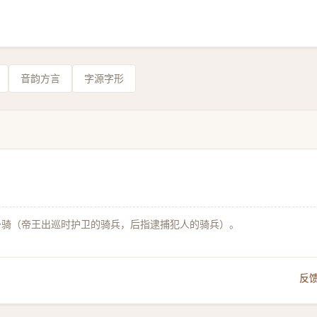
音韵方言
字源字形
～骑（帝王出巡时护卫的骑兵，后指逮捕犯人的骑兵）。
反