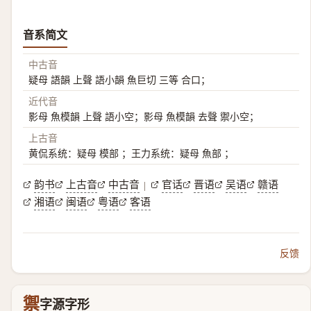
音系简文
中古音
疑母 語韻 上聲 語小韻 魚巨切 三等 合口；
近代音
影母 魚模韻 上聲 語小空；影母 魚模韻 去聲 禦小空；
上古音
黄侃系统：疑母 模部 ；王力系统：疑母 魚部 ；
韵书
上古音
中古音
官话
晋语
吴语
赣语
|
湘语
闽语
粤语
客语
反馈
禦
字源字形