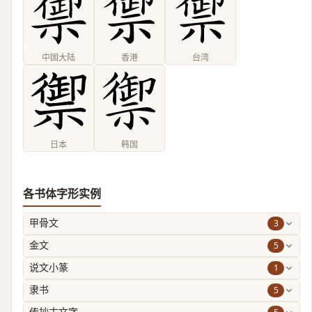
中国大陆
香港
台湾
日本
韩国
各书体字形实例
3
甲骨文
5
金文
1
说文小篆
5
隶书