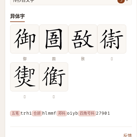
5
传抄古文字
异体字
御
圄
敔
𢕥
𤎇
𧗻
五笔
trhi
仓颉
hlmmf
郑码
oiyb
四角号码
27901
反馈