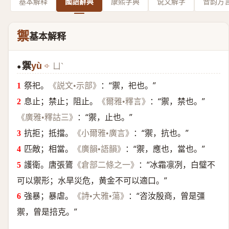
基本解释
國語辭典
康熙字典
说文解字
音韵方
禦
基本解释
禦
yù
ㄩˋ
●
祭祀。
：“禦，祀也。”
《説文•示部》
息止；禁止；阻止。
：“禦，禁也。”
《爾雅•釋言》
：“禦，止也。”
《廣雅•釋詁三》
抗拒；抵擋。
：“禦，抗也。”
《小爾雅•廣言》
匹敵；相當。
：“禦，應也，當也。”
《廣韻•語韻》
護衛。唐張鷟
：“冰霜凛冽，白璧不
《倉部二條之一》
可以禦形；水旱災危，黄金不可以適口。”
強暴；暴虐。
：“咨汝殷商，曾是彊
《詩•大雅•蕩》
禦，曾是掊克。”