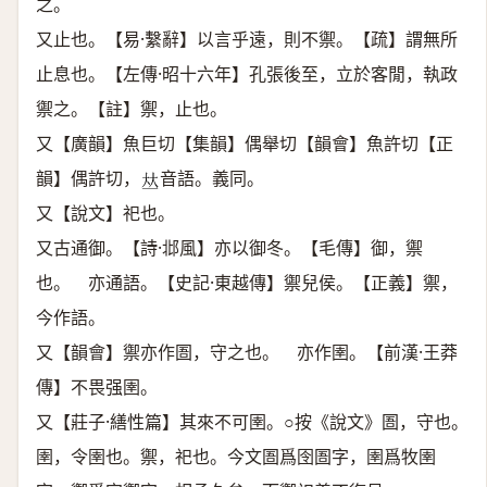
之。
又止也。【易·繫辭】以言乎遠，則不禦。【疏】謂無所
止息也。【左傳·昭十六年】孔張後至，立於客閒，執政
禦之。【註】禦，止也。
又【廣韻】魚巨切【集韻】偶舉切【韻會】魚許切【正
韻】偶許切，
音語。義同。
𠀤
又【說文】祀也。
又古通御。【詩·邶風】亦以御冬。【毛傳】御，禦
也。 亦通語。【史記·東越傳】禦兒侯。【正義】禦，
今作語。
又【韻會】禦亦作圄，守之也。 亦作圉。【前漢·王莽
傳】不畏强圉。
又【莊子·繕性篇】其來不可圉。○按《說文》圄，守也。
圉，令圉也。禦，祀也。今文圄爲囹圄字，圉爲牧圉