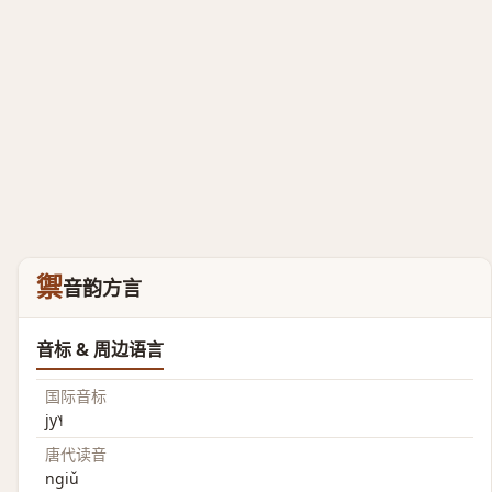
禦
音韵方言
音标 & 周边语言
国际音标
jy˥˧
唐代读音
ngiǔ