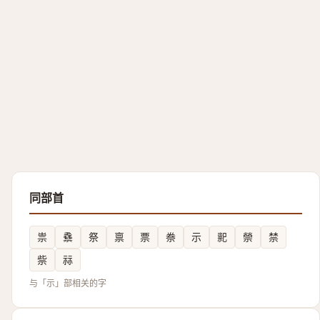
同部首
祟
䄟
祭
禀
票
䄅
示
䄐
禜
禁
祡
祘
与「示」部相关的字