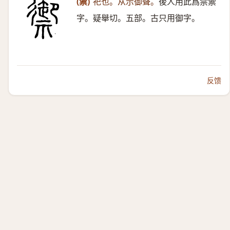
(禦)
祀也。从示御聲。
後人用此爲禁禦
字。疑舉切。五部。古只用御字。
反馈