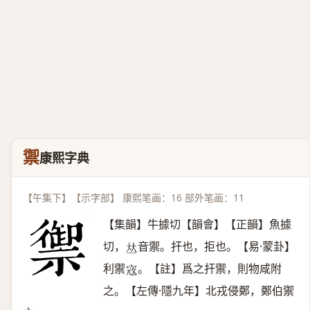
禦
康熙字典
【午集下】【示字部】 康熙笔画：16 部外笔画：11
【集韻】牛據切【韻會】【正韻】魚據
切，
音禦。扞也，拒也。【易·蒙卦】
𠀤
利禦
。【註】爲之扞禦，則物咸附
𡨥
之。【左傳·隱九年】北戎侵鄭，鄭伯禦