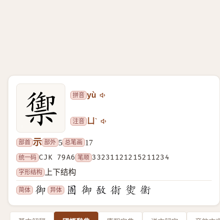
拼音
yù
注音
ㄩˋ
示
部首
部外
总笔画
5
17
统一码
CJK 79A6
笔顺
33231121215211234
字形结构
上下结构
简体
异体