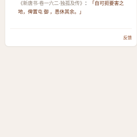
《新唐书·卷一六二·独孤及传》
：
「自可扼要害之
地，俾置屯 御 ，悉休其余。」
反馈