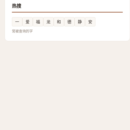
热搜
一
爱
福
龙
和
德
静
安
常被查询的字