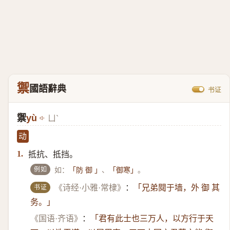
禦
國語辭典
书证
禦
yù
ㄩˋ
动
抵抗、抵挡。
1.
例如
如：
、
。
「防 御 」
「御寒」
书证
《诗经·小雅·常棣》
：
「兄弟䦧于墙，外 御 其
务。」
《国语·齐语》
：
「君有此士也三万人，以方行于天