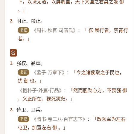
下，以诛无道，以屏周室，天下大国之君莫之能 御
。」
阻止、禁止。
2.
书证
《周礼·秋官·司寤氏》
：
「 御 晨行者，禁宵行
者。」
名
强权、暴虐。
1.
书证
《孟子·万章下》
：
「今之诸侯取之于民也，
犹 御 也。」
《抱朴子·外篇·行品》
：
「然而胆劲心方，不畏强 御
，义正所在，视死犹归。」
侍卫、卫兵。
2.
书证
《隋书·卷二八·百官志下》
：
「改领军为左右
屯卫，加置左右 御 。」