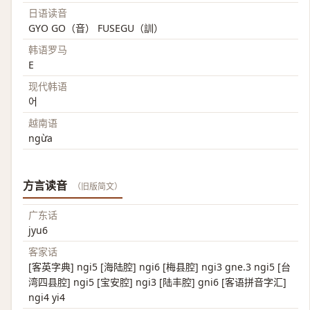
日语读音
GYO GO（音） FUSEGU（訓）
韩语罗马
E
现代韩语
어
越南语
ngừa
方言读音
（旧版简文）
广东话
jyu6
客家话
[客英字典] ngi5 [海陆腔] ngi6 [梅县腔] ngi3 gne.3 ngi5 [台
湾四县腔] ngi5 [宝安腔] ngi3 [陆丰腔] gni6 [客语拼音字汇]
ngi4 yi4