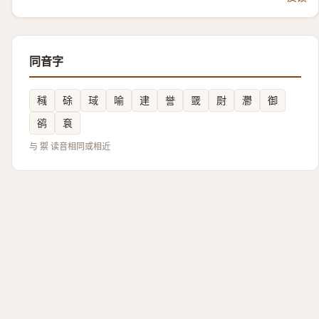
同音字
稶
硢
琙
喻
䢖
誉
䍞
㷉
灪
御
鹆
袬
与 禦 读音相同或相近