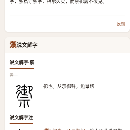
字，禦爲守禦字，相承久矣，而禦祀義不復見。
反馈
禦
说文解字
说文解字·禦
卷一
祀也。从示御聲。魚舉切
说文解字注