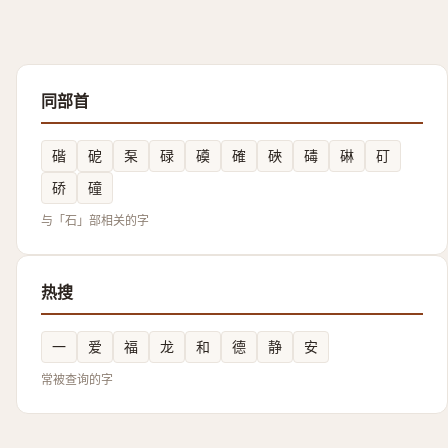
同部首
䃈
砨
䂞
碌
磸
確
硤
碡
碄
矴
硚
䃥
与「石」部相关的字
热搜
一
爱
福
龙
和
德
静
安
常被查询的字