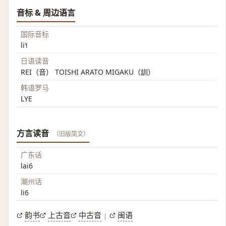
音标 & 周边语言
国际音标
li˥˧
日语读音
REI（音） TOISHI ARATO MIGAKU（訓）
韩语罗马
LYE
方言读音
（旧版简文）
广东话
lai6
潮州话
li6
韵书
上古音
中古音
闽语
|