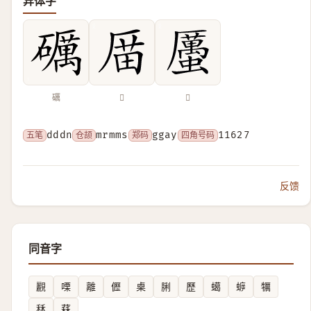
异体字
礪
𠪄
𧓽
五笔
dddn
仓颉
mrmms
郑码
ggay
四角号码
11627
反馈
同音字
䚕
㗚
離
儮
㮚
脷
歷
䗶
蝷
犡
秝
䔉