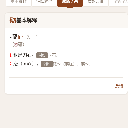
基本解释
详细解释
康熙字典
音韵方言
字源字
砺
基本解释
砺
lì
ㄌㄧˋ
●
（
礪）
粗磨刀石。
～石。
例如
磨（ mó ）。
砥～（磨炼）。磨～。
例如
反馈