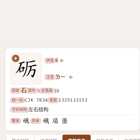
拼音
lì
注音
ㄌㄧˋ
石
部首
部外
总笔画
5
10
统一码
CJK 783A
笔顺
1325113153
字形结构
左右结构
繁体
异体