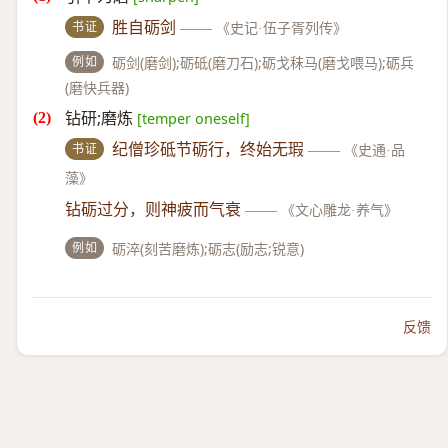
书证
胜自砺剑
——
《史记·伍子胥列传》
例如
砺剑(磨剑);砺砥(磨刀石);砺戈秣马(磨戈喂马);砺兵
(磨快兵器)
钻研;磨炼
[temper oneself]
书证
纪僧珍砥节砺行，终始无瑕
——
《史通·品
藻》
钻砺过分，则神疲而气衰
——
《文心雕龙·养气》
例如
砺淬(刻苦磨炼);砺志(励志;锐意)
反馈