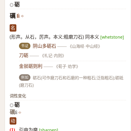
砺
◎
礪
lì
名
(形声。从石，厉声。本义:粗磨刀石) 同本义
[whetstone]
书证
阴山多砺石
——
《山海经·中山经》
刀砺
——
《礼记·内则》
金就砺则利
——
《荀子·劝学》
例如
砺石(可作磨刀石和石磨的一种粗石;泛指粗石);砺砥
(磨刀石)
词性变化
砺
◎
礪
lì
动
引申为磨
[sharpen]