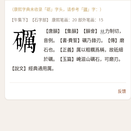
（康熙字典未收录「砺」字头，请参考「
礪
」字：）
【午集下】【石字部】 康熙笔画：20 部外笔画：15
【唐韻】【集韻】【韻會】
力制切，
𠀤
音例。【書·費誓】礪乃鋒刃。【傳】磨
石也。【正義】厲以粗糲爲稱，故砥細
於礪。【玉篇】崦滋山礪石，可磨刃。
【說文】經典通用厲。
反馈