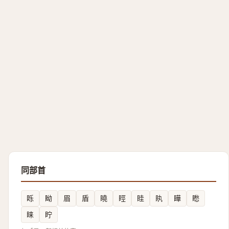
同部首
䀥
眑
眉
盾
䁱
䀴
眭
䀓
瞱
矁
睐
眝