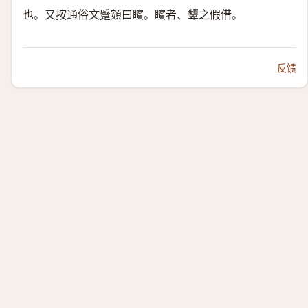
也。又按通俗文蹙頞曰矉。矉者、顰之假借。
反馈