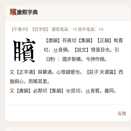
矉
康熙字典
【午集中】【目字部】 康熙笔画：19 部外笔画：14
【唐韻】符眞切【集韻】【正韻】毗賓
切，
音頻。【說文】恨張目也。引
𠀤
《詩》：國步斯矉。今詩作頻。
又【正字通】與顰通。心恨額蹙也。【莊子·天運篇】西
施病心，而矉其里。
又【廣韻】必鄰切【集韻】
民切，
音賓。義同。
𤰞
𠀤
反馈