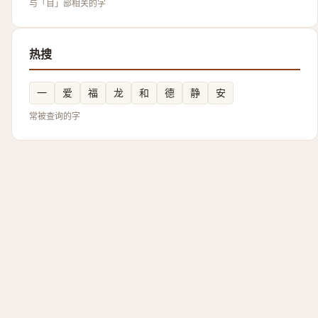
与「目」部相关的字
热搜
一
爱
福
龙
和
德
静
安
常被查询的字