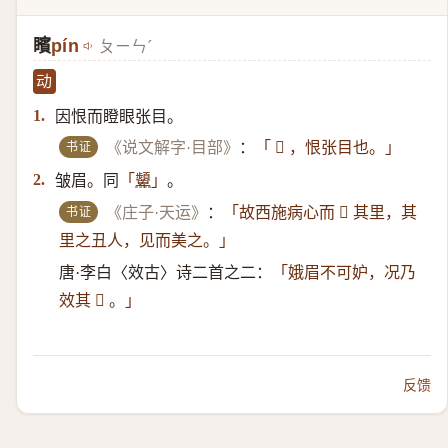
矉
pín
ㄆㄧㄣˊ
动
因恨而瞪眼张目。
1.
书证
《说文解字·目部》
：
「 𪾸 ，恨张目也。」
皱眉。同
。
2.
「
顰
」
书证
《庄子·天运》
：
「故西施病心而 𪾸 其里，其
里之丑人，见而美之。」
唐·李白〈效古〉诗二首之二：
「娥眉不可妒，况乃
效其 𪾸 。」
反馈