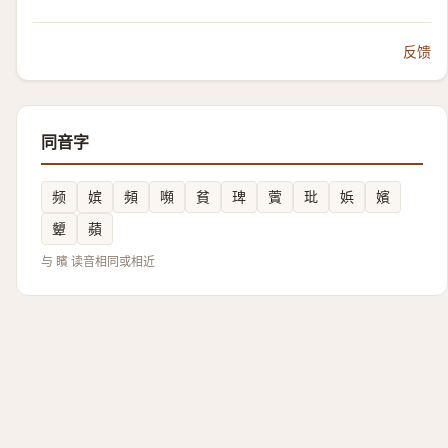
反馈
同音字
频
嫔
頻
嚬
貧
琕
薲
玭
娦
嬪
顰
蘋
与 矉 读音相同或相近