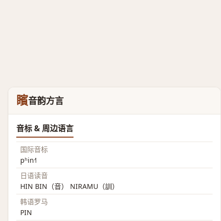
矉
音韵方言
音标 & 周边语言
国际音标
pʰin˧˥
日语读音
HIN BIN（音） NIRAMU（訓）
韩语罗马
PIN