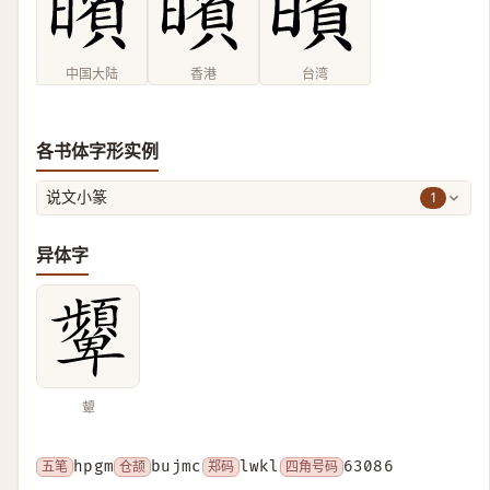
中国大陆
香港
台湾
各书体字形实例
1
说文小篆
异体字
顰
五笔
hpgm
仓颉
bujmc
郑码
lwkl
四角号码
63086