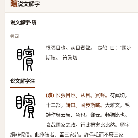
矉
说文解字
说文解字·矉
卷四
恨張目也。从目賓聲。《詩》曰：“國步
斯矉。”符眞切
说文解字注
(矉)
恨張目也。从目。賓聲。
符眞切。
十二部。
詩曰。國歩斯矉。
大雅文。毛
詩作頻云頻、急也。鄭云。頻猶比也。
哀哉國家之政。行此禍害比比然。頻字
絕非假借。此作矉者、葢三家詩。許偁毛而不廢三家