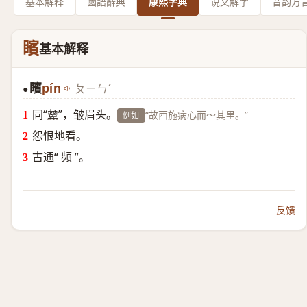
基本解释
國語辭典
康熙字典
说文解字
音韵方
矉
基本解释
矉
pín
ㄆㄧㄣˊ
●
同“
颦
”，皱眉头。
“故西施病心而～其里。”
例如
怨恨地看。
古通“ 频 ”。
反馈