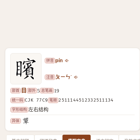
拼音
pín
注音
ㄆㄧㄣˊ
目
部首
部外
总笔画
5
19
统一码
CJK 77C9
笔顺
2511144512332511134
字形结构
左右结构
异体