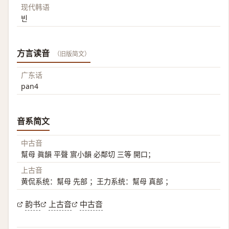
现代韩语
빈
方言读音
（旧版简文）
广东话
pan4
音系简文
中古音
幫母 眞韻 平聲 賔小韻 必鄰切 三等 開口；
上古音
黄侃系统：幫母 先部 ；王力系统：幫母 真部 ；
韵书
上古音
中古音