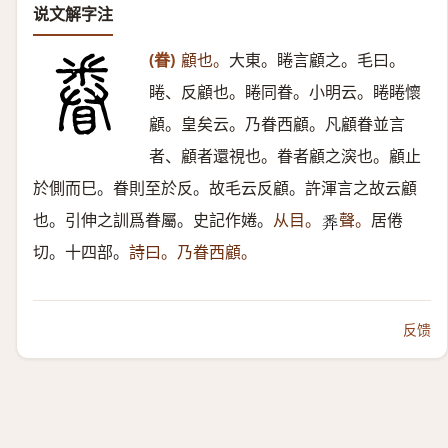
说文解字注
(眷)
顧也。
大東。睠言顧之。毛曰。
睠、反顧也。睠同眷。小明云。睠睠懷
顧。皇矣云。乃眷西顧。凡顧眷並言
者、顧者還視也。眷者顧之㴱也。顧止
於側而巳。眷則至於反。故毛云反顧。許渾言之故云顧
也。引伸之訓爲眷屬。史記作婘。
从目。
聲。
居倦
𢍏
切。十四部。
詩曰。乃眷西顧。
反馈