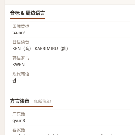
音标 & 周边语言
国际音标
tɕuan˥˧
日语读音
KEN（音） KAERIMIRU（訓）
韩语罗马
KWEN
现代韩语
권
方言读音
（旧版简文）
广东话
gyun3
客家话