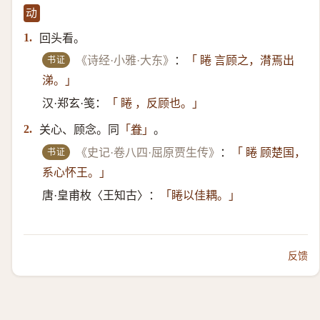
动
回头看。
1.
书证
《诗经·小雅·大东》
：
「 睠 言顾之，潸焉出
涕。」
汉·郑玄·笺：
「 睠 ，反顾也。」
关心、顾念。同
。
2.
「
眷
」
书证
《史记·卷八四·屈原贾生传》
：
「 睠 顾楚国，
系心怀王。」
唐·皇甫枚〈王知古〉：
「睠以佳耦。」
反馈