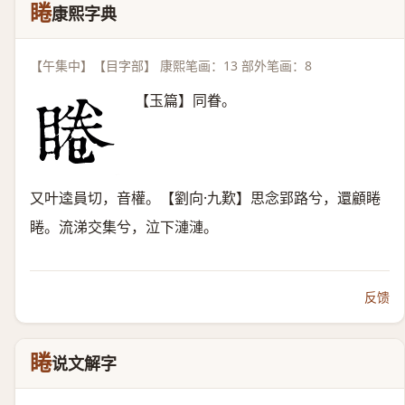
睠
康熙字典
【午集中】【目字部】 康熙笔画：13 部外笔画：8
【玉篇】同眷。
又叶逵員切，音權。【劉向·九歎】思念郢路兮，還顧睠
睠。流涕交集兮，泣下漣漣。
反馈
睠
说文解字