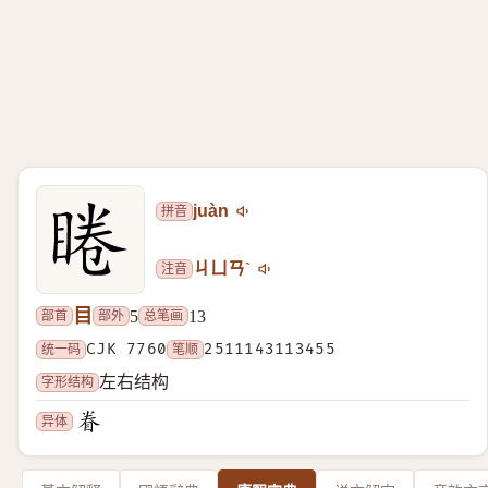
拼音
juàn
注音
ㄐㄩㄢˋ
目
部首
部外
总笔画
5
13
统一码
CJK 7760
笔顺
2511143113455
字形结构
左右结构
异体