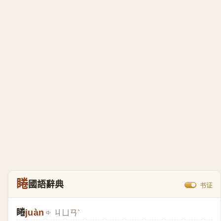
睠
國語辭典
书证
睠
juàn
ㄐㄩㄢˋ