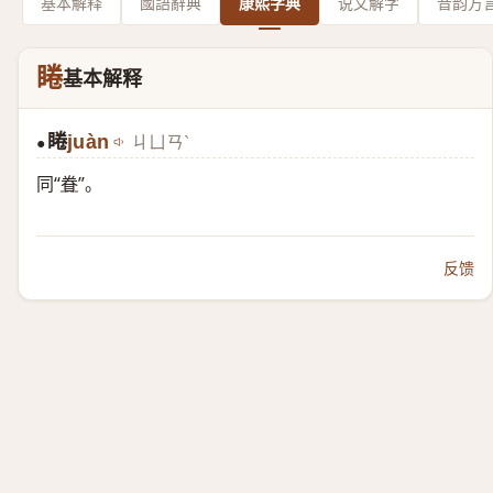
基本解释
國語辭典
康熙字典
说文解字
音韵方
睠
基本解释
睠
juàn
ㄐㄩㄢˋ
●
同“
眷
”。
反馈