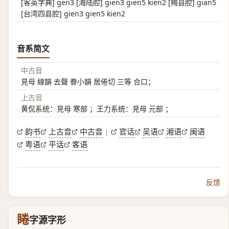
[客英字典] gen3 [海陆腔] gien3 gien5 kien2 [梅县腔] gian5
[台湾四县腔] gien3 gien5 kien2
音系简文
中古音
見母 線韻 去聲 眷小韻 居倦切 三等 合口；
上古音
黄侃系统：見母 寒部 ；王力系统：見母 元部 ；
韵书
上古音
中古音
官话
吴语
湘语
闽语
|
粤语
平话
客语
反馈
睠
字源字形