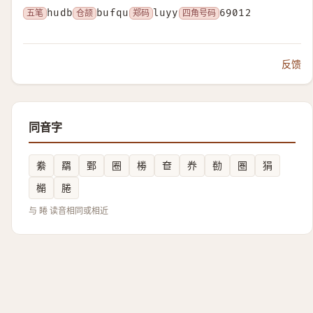
五笔
hudb
仓颉
bufqu
郑码
luyy
四角号码
69012
反馈
同音字
絭
羂
鄄
圈
椦
奆
奍
勌
圏
狷
㯞
腃
与 睠 读音相同或相近