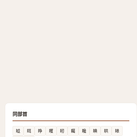
同部首
眓
眲
睁
䂄
䀔
矚
䂁
睓
䀧
䁃