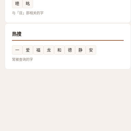
瞣
眳
与「目」部相关的字
热搜
一
爱
福
龙
和
德
静
安
常被查询的字