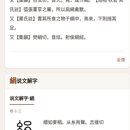
又【集韻】古泫切，音犬。罥，或作絹。【周禮·秋官·冥
氏註】弧張罿罦之屬，所以扃絹禽獸。
又【翨氏註】置其所食之物于絹中，鳥來，下則掎其
足。
又【集韻】熒絹切，音炫。射侯綱紐。
反馈
絹
说文解字
说文解字·絹
卷十三
繒如麥䅌。从糸肙聲。吉掾切