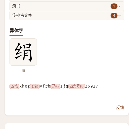
1
隶书
4
传抄古文字
异体字
绢
五笔
xkeg
仓颉
vfrb
郑码
zjq
四角号码
26927
反馈