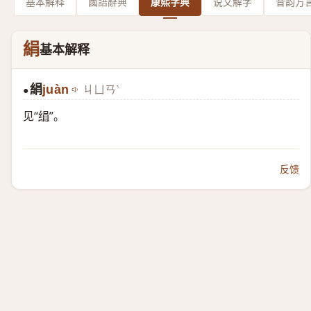
基本解释
國語辭典
康熙字典
说文解字
音韵方
絹
基本解释
絹
juàn
ㄐㄩㄢˋ
●
见“
绢
”。
反馈