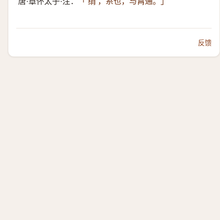
唐·章怀太子·注：
「 绢 ，系也，与罥通。」
反馈