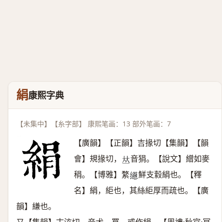
絹
康熙字典
【未集中】【糸字部】 康熙笔画：13 部外笔画：7
【廣韻】【正韻】吉掾切【集韻】【韻
會】規掾切，
音狷。【說文】繒如麥
𠀤
䅌。【博雅】䋷
鮮支縠絹也。【釋
𦇎
名】絹，䋌也，其絲䋌厚而疏也。【廣
韻】縑也。