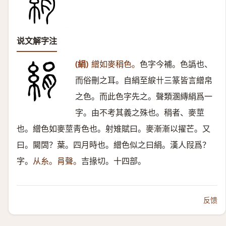
说文解字注
(絹)
繒如麥䅌色。
色字今補。色譌也、
而俗刪之耳。自絹至綟卄三篆皆言繒帛
之色。而此色字先之。聲類溷縳絹爲一
字。由不考其義之殊也。䅌者、麥莖
也。繒色如麥莖靑色也。射雉賦曰。麥漸漸以擢芒。又
曰。闚䦓？葉。四月時也。繒色似之曰絹。漢人叚爲？
字。
从糸。肙聲。
吉掾切。十四部。
反馈