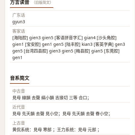
方言读音
（旧版简文）
广东话
gyun3
客家话
[海陆腔] gien3 gien5 [客语拼音字汇] gian4 [沙头角腔]
gien1 [宝安腔] gen1 gen5 [陆丰腔] kian3 [客英字典] gen3
gen5 [台湾四县腔] gien3 gien5 [梅县腔] gian5 [东莞腔]
gen1
音系简文
中古音
見母 線韻 去聲 絹小韻 吉掾切 三等 合口；
近代音
見母 先天韻 去聲 見小空；見母 先天韻 去聲 眷小空；
上古音
黄侃系统：見母 寒部 ；王力系统：見母 元部 ；