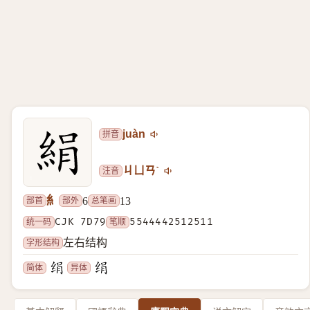
拼音
juàn
注音
ㄐㄩㄢˋ
糹
部首
部外
总笔画
6
13
统一码
CJK 7D79
笔顺
5544442512511
字形结构
左右结构
简体
异体