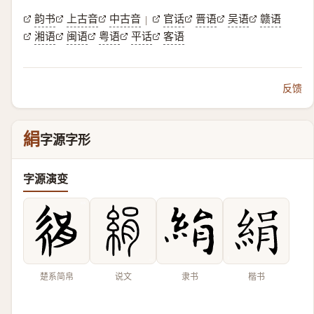
韵书
上古音
中古音
官话
晋语
吴语
赣语
|
湘语
闽语
粤语
平话
客语
反馈
絹
字源字形
字源演变
楚系简帛
说文
隶书
楷书