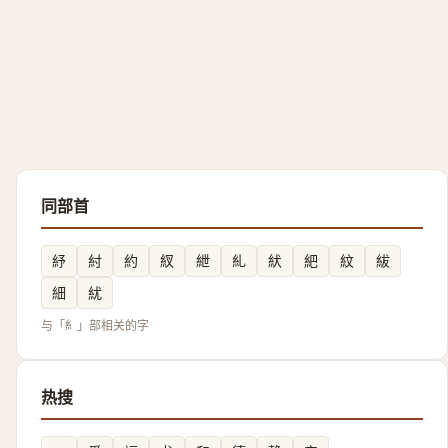
同部首
紓
紂
約
紁
紲
糺
紎
紦
紋
紱
細
紌
与「糹」部相关的字
热搜