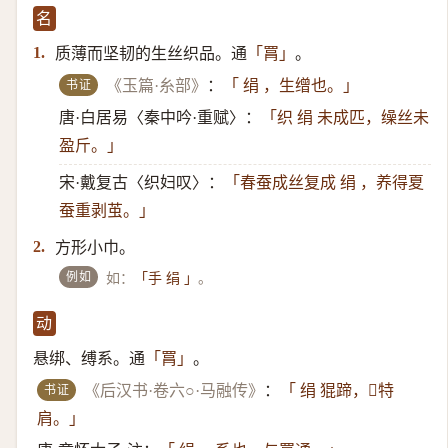
名
质薄而坚韧的生丝织品。通
。
1.
「罥」
书证
《玉篇·糸部》
：
「 绢 ，生缯也。」
唐·白居易〈秦中吟·重赋〉：
「织 绢 未成匹，缲丝未
盈斤。」
宋·戴复古〈织妇叹〉：
「春蚕成丝复成 绢 ，养得夏
蚕重剥茧。」
方形小巾。
2.
例如
如：
。
「手 绢 」
动
悬绑、缚系。通
。
「罥」
书证
《后汉书·卷六○·马融传》
：
「 绢 猑蹄，𫓩特
肩。」