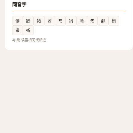
同音字
惓
䳪
婘
蔨
弮
狷
睠
嶲
鄄
㯞
讂
䡓
与 絹 读音相同或相近