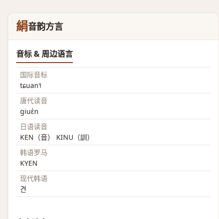
絹
音韵方言
音标 & 周边语言
国际音标
tɕuan˥˧
唐代读音
giuɛ̀n
日语读音
KEN（音） KINU（訓）
韩语罗马
KYEN
现代韩语
견