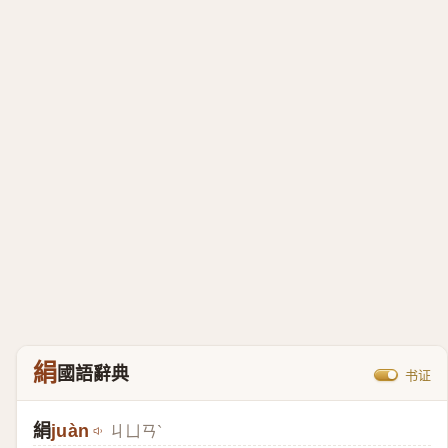
絹
國語辭典
书证
絹
juàn
ㄐㄩㄢˋ