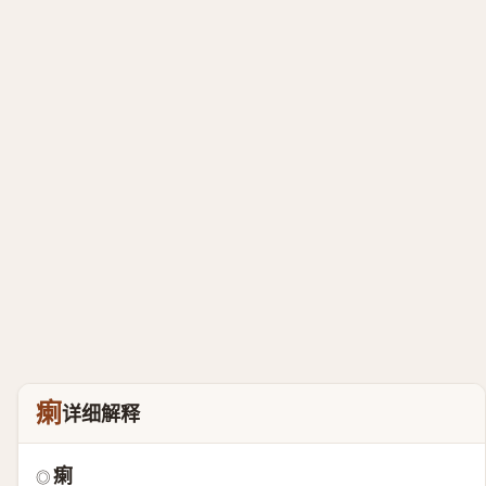
瘌
详细解释
瘌
◎