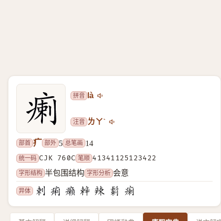
拼音
là
注音
ㄌㄚˋ
疒
部首
部外
总笔画
5
14
统一码
CJK 760C
笔顺
41341125123422
字形结构
字形分析
半包围结构
会意
异体