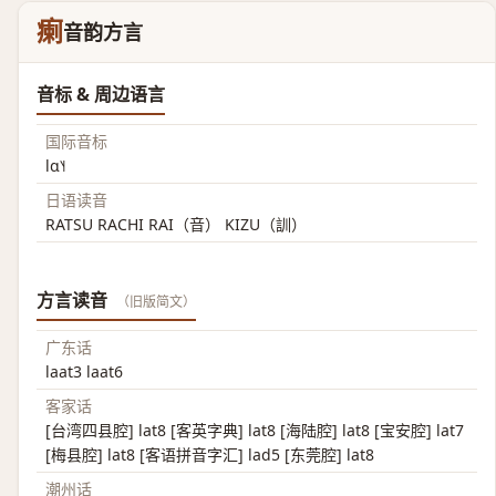
瘌
音韵方言
音标 & 周边语言
国际音标
lɑ˥˧
日语读音
RATSU RACHI RAI（音） KIZU（訓）
方言读音
（旧版简文）
广东话
laat3 laat6
客家话
[台湾四县腔] lat8 [客英字典] lat8 [海陆腔] lat8 [宝安腔] lat7
[梅县腔] lat8 [客语拼音字汇] lad5 [东莞腔] lat8
潮州话