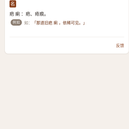
名
疤 瘌 ：疤、疮痕。
例如
如：
「那道旧疤 瘌 ，依稀可见。」
反馈