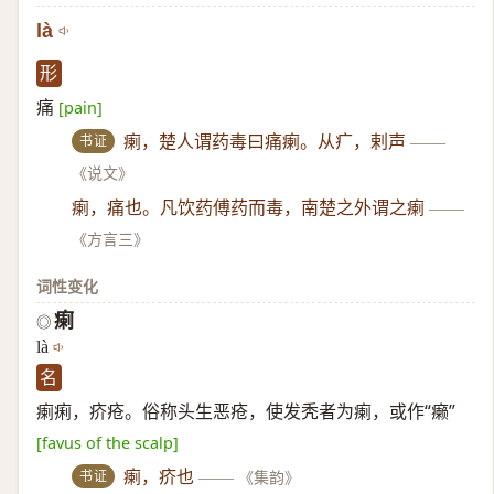
là
形
痛
[pain]
书证
瘌，楚人谓药毒曰痛瘌。从疒，剌声
——
《说文》
瘌，痛也。凡饮药傅药而毒，南楚之外谓之瘌
——
《方言三》
词性变化
瘌
◎
là
名
瘌痢，疥疮。俗称头生恶疮，使发秃者为瘌，或作“癞”
[favus of the scalp]
书证
瘌，疥也
——
《集韵》