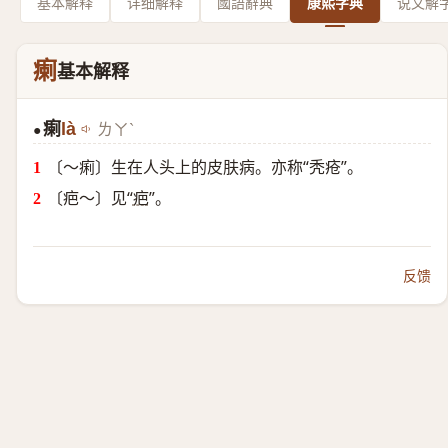
基本解释
详细解释
國語辭典
康熙字典
说文解
瘌
基本解释
瘌
là
ㄌㄚˋ
●
〔～痢〕生在人头上的皮肤病。亦称“秃疮”。
〔疤～〕见“
疤
”。
反馈