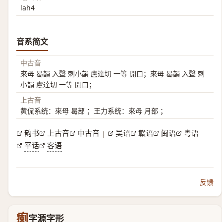
lah4
音系简文
中古音
來母 曷韻 入聲 剌小韻 盧達切 一等 開口；來母 曷韻 入聲 剌
小韻 盧達切 一等 開口；
上古音
黄侃系统：來母 曷部 ；王力系统：來母 月部 ；
韵书
上古音
中古音
吴语
赣语
闽语
粤语
|
平话
客语
反馈
瘌
字源字形