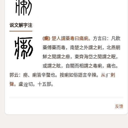
说文解字注
(瘌)
楚人謂藥毒曰痛瘌。
方言曰：凡飮
藥傅藥而毒，南楚之外謂之剌，北燕朝
鮮之閒謂之癆，東齊海岱之閒謂之眠，
或謂之眩，自關而相謂之毒瘌，痛也。
郭云：癆、瘌皆辛螫也。按瘌如俗語言辛辣。
从
剌
𤕫
聲。
盧
切。十五部。
𨔶
反馈