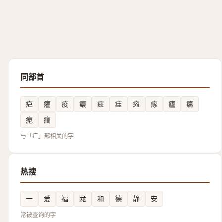
同部首
㽶
癯
疫
癑
㿀
疰
瘫
瘃
㿖
癟
痆
癎
与「疒」部相关的字
热搜
一
爱
福
龙
和
德
静
安
常被查询的字