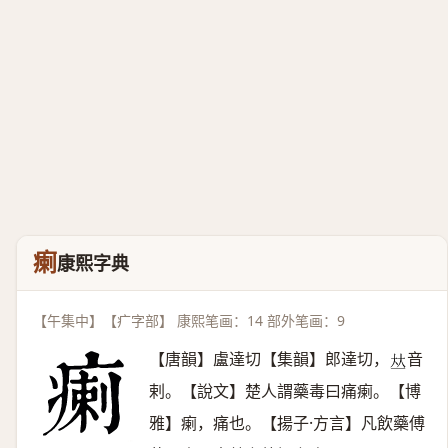
瘌
康熙字典
【午集中】【疒字部】 康熙笔画：14 部外笔画：9
【唐韻】盧達切【集韻】郎達切，
音
𠀤
剌。【說文】楚人謂藥毒曰痛瘌。【博
雅】瘌，痛也。【揚子·方言】凡飲藥傅