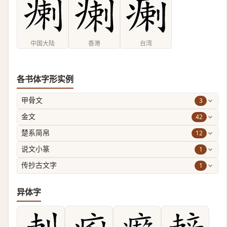
中国大陆
香港
台湾
各书体字形实例
3
甲骨文
42
金文
12
楚系简帛
1
说文小篆
1
传抄古文字
异体字