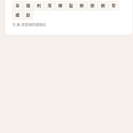
䓥
䃳
剌
落
櫴
䶛
蝲
揦
鯻
揧
䗶
鬎
与 瘌 读音相同或相近