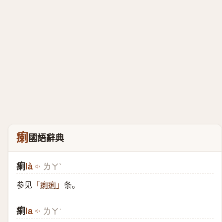
瘌
國語辭典
瘌
là
ㄌㄚˋ
参见
条。
「
瘌痢
」
瘌
la
ㄌㄚ˙