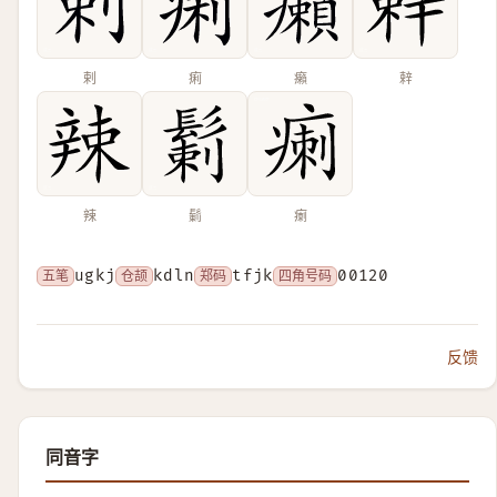
剌
痢
癩
辢
辣
鬎
𤷫
五笔
ugkj
仓颉
kdln
郑码
tfjk
四角号码
00120
反馈
同音字