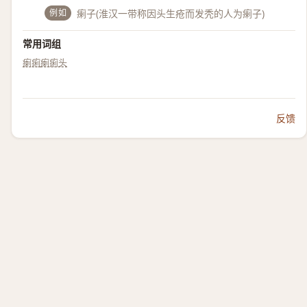
例如
瘌子(淮汉一带称因头生疮而发秃的人为瘌子)
常用词组
瘌痢
瘌痢头
反馈