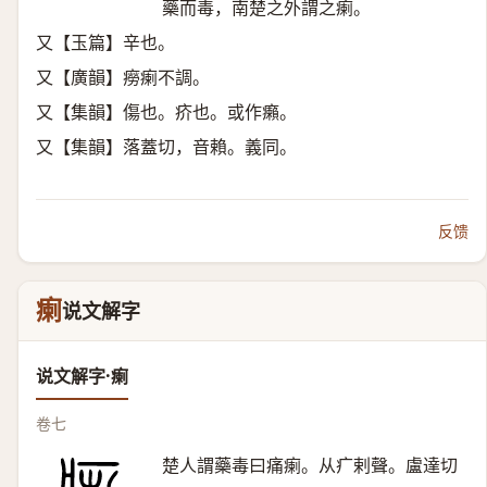
藥而毒，南楚之外謂之瘌。
又【玉篇】辛也。
又【廣韻】癆瘌不調。
又【集韻】傷也。疥也。或作癩。
又【集韻】落蓋切，音賴。義同。
反馈
瘌
说文解字
说文解字·瘌
卷七
楚人謂藥毒曰痛瘌。从疒剌聲。盧達切