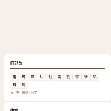
同部首
琨
玡
珢
玷
珬
㺯
玧
㼈
㻉
㺬
璓
琱
与「王」部相关的字
热搜