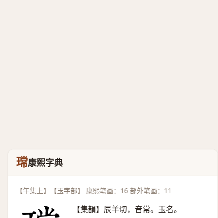
瑺
康熙字典
【午集上】【玉字部】 康熙笔画：16 部外笔画：11
【集韻】辰羊切，音常。玉名。