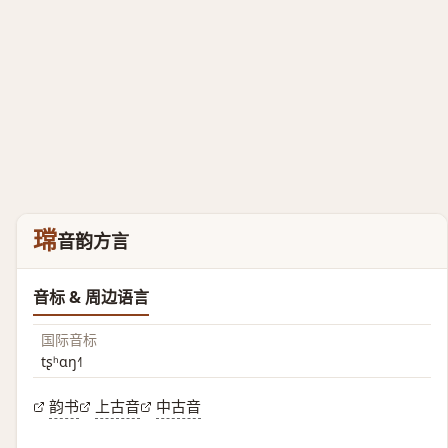
瑺
音韵方言
音标 & 周边语言
国际音标
tʂʰɑŋ˧˥
韵书
上古音
中古音