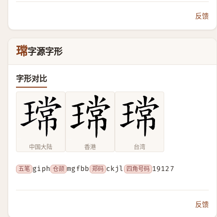
反馈
瑺
字源字形
字形对比
中国大陆
香港
台湾
五笔
giph
仓颉
mgfbb
郑码
ckjl
四角号码
19127
反馈