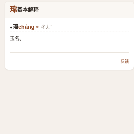
瑺
基本解释
瑺
cháng
ㄔㄤˊ
●
玉名。
反馈