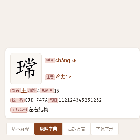
拼音
cháng
注音
ㄔㄤˊ
王
部首
部外
总笔画
4
15
统一码
CJK 747A
笔顺
112124345251252
字形结构
左右结构
基本解释
康熙字典
音韵方言
字源字形