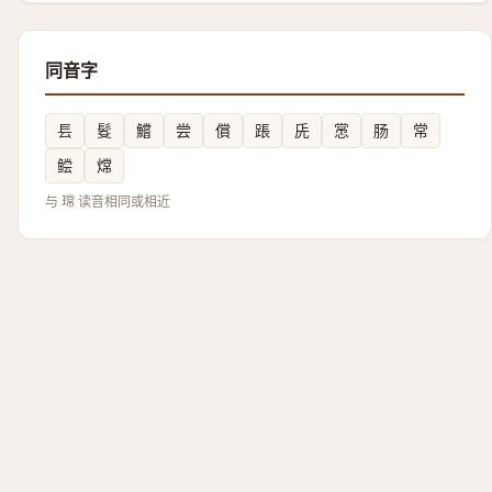
同音字
镸
䯴
鱨
尝
償
䠆
兏
㦂
肠
常
鲿
龦
与 瑺 读音相同或相近