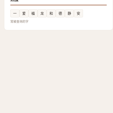
一
爱
福
龙
和
德
静
安
常被查询的字