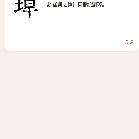
史·崔與之傳】有都統劉琸。
反馈