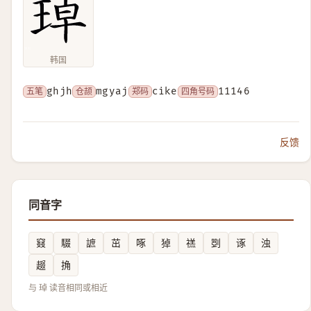
韩国
五笔
ghjh
仓颉
mgyaj
郑码
cike
四角号码
11146
反馈
同音字
窡
䮕
謶
茁
啄
㹿
禚
㓸
诼
浊
䞵
捔
与 琸 读音相同或相近