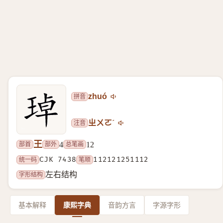
拼音
zhuó
注音
ㄓㄨㄛˊ
王
部首
部外
总笔画
4
12
统一码
CJK 7438
笔顺
112121251112
字形结构
左右结构
基本解释
康熙字典
音韵方言
字源字形