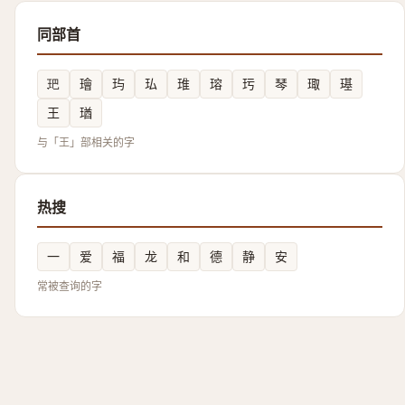
同部首
鿱
璯
玙
㺨
琟
瑢
㺮
琴
㻓
璂
王
㻥
与「王」部相关的字
热搜
一
爱
福
龙
和
德
静
安
常被查询的字