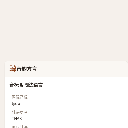
琸
音韵方言
音标 & 周边语言
国际音标
tʂuo˧˥
韩语罗马
THAK
现代韩语