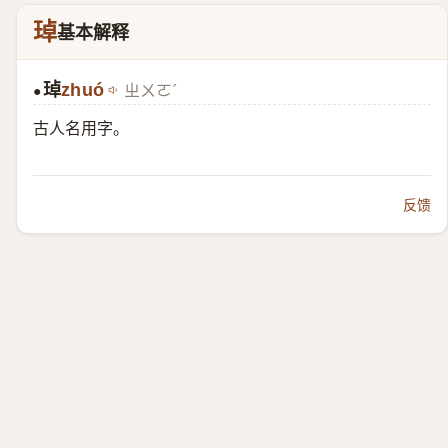
琸
基本解释
琸
zhuó
ㄓㄨㄛˊ
●
古人名用字。
反馈