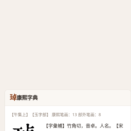
琸
康熙字典
【午集上】【玉字部】 康熙笔画：13 部外笔画：8
【字彙補】竹角切，音卓。人名。【宋