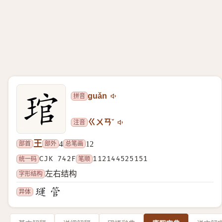
拼音
guǎn
注音
ㄍㄨㄢˇ
王
部首
部外
总笔画
4
12
统一码
CJK 742F
笔顺
112144525151
字形结构
左右结构
异体