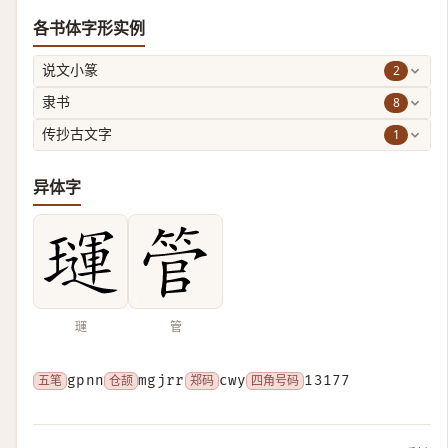
各书体字形实例
2
说文小篆
8
隶书
1
传抄古文字
异体字
璭
管
五笔
gpnn
仓颉
mgjrr
郑码
cwy
四角号码
13177