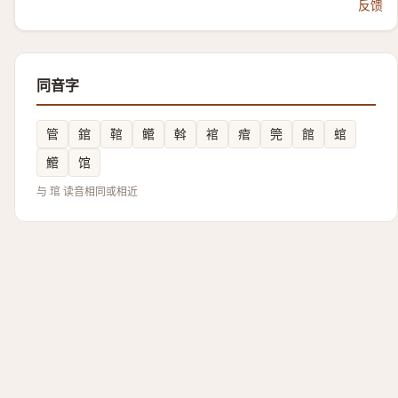
反馈
同音字
管
錧
䩪
鳤
斡
䘾
痯
筦
館
䗆
䲘
馆
与 琯 读音相同或相近