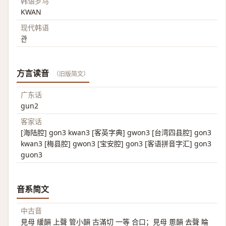
韩语罗马
KWAN
现代韩语
관
方言读音
（旧版简文）
广东话
gun2
客家话
[海陆腔] gon3 kwan3 [客英字典] gwon3 [台湾四县腔] gon3
kwan3 [梅县腔] gwon3 [宝安腔] gon3 [客语拼音字汇] gon3
guon3
音系简文
中古音
見母 緩韻 上聲 管小韻 古滿切 一等 合口；見母 慁韻 去聲 睔