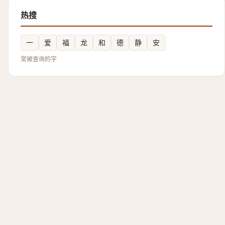
热搜
一
爱
福
龙
和
德
静
安
常被查询的字