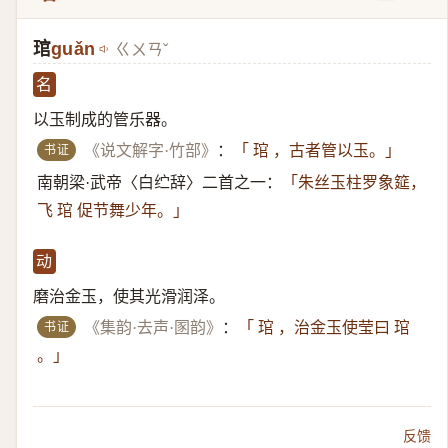
琯
guǎn
ㄍㄨㄢˇ
名
以玉制成的管乐器。
书证
《说文解字·竹部》
：
「 琯 ，古者管以玉。」
南朝梁·武帝〈白纻辞〉二首之一：
「朱丝玉柱罗象筵，
飞 琯 促节舞少年。」
动
磨治金玉，使其光滑润泽。
书证
《集韵·去声·圂韵》
：
「 琯 ，治金玉使莹曰 琯
。」
反馈