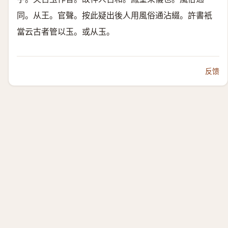
同。
从王。官聲。
按此疑出後人用風俗通沾綴。許書衹
當云古者管以玉。或从玉。
反馈