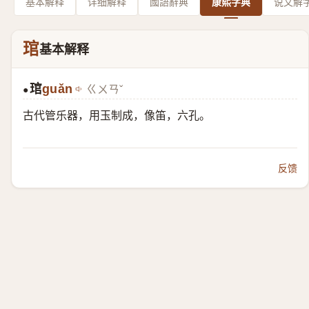
基本解释
详细解释
國語辭典
康熙字典
说文解
琯
基本解释
琯
guǎn
ㄍㄨㄢˇ
●
古代管乐器，用玉制成，像笛，六孔。
反馈