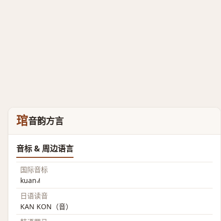
琯
音韵方言
音标 & 周边语言
国际音标
kuan˨˩˦
日语读音
KAN KON（音）