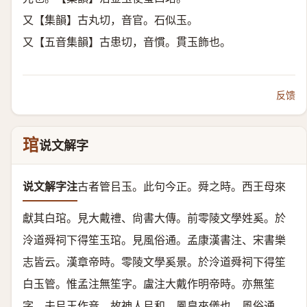
又【集韻】古丸切，音官。石似玉。
又【五音集韻】古患切，音慣。貫玉飾也。
反馈
琯
说文解字
说文解字注
古者管㠯玉。
此句今正。
舜之時。西王母來
獻其白琯。
見大戴禮、尙書大傳。
前零陵文學姓奚。於
泠道舜祠下得笙玉琯。
見風俗通。孟康漢書注、宋書樂
志皆云。漢章帝時。零陵文學奚景。於泠道舜祠下得笙
白玉管。惟孟注無笙字。盧注大戴作明帝時。亦無笙
字。
夫㠯玉作音。故神人㠯和。鳳皇來儀也。
風俗通