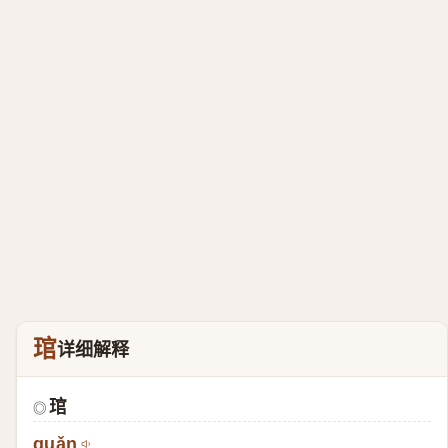
琯
详细解释
琯
◎
guǎn