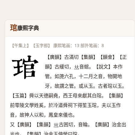
琯
康熙字典
【午集上】【玉字部】 康熙笔画：13 部外笔画：8
【廣韻】古滿切【集韻】【韻會】【正
韻】古緩切，
音䗆。【說文】本作
𠀤
管。如箎六孔，十二月之音，物開地
牙，故謂之管。或从玉。古者琯以玉。
【玉篇】舜以天德嗣堯，西王母來獻其白琯。【集韻】
前零陵文學姓奚，於冷道舜祠下得笙玉琯，夫以玉作
音，故神人以和，鳳皇來儀也。
又【廣韻】【集韻】
古困切，音睔。【廣韻】治金出
𠀤
光也。【集韻】治金玉使瑩曰琯。