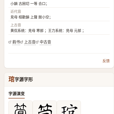
小韻 古困切 一等 合口；
近代音
見母 桓歡韻 上聲 館小空；
上古音
黄侃系统：見母 寒部 ；王力系统：見母 元部 ；
韵书
上古音
中古音
反馈
琯
字源字形
字源演变