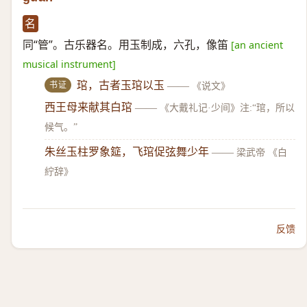
名
同“管”。古乐器名。用玉制成，六孔，像笛
[an ancient
musical instrument]
书证
琯，古者玉琯以玉
——
《说文》
西王母来献其白琯
——
《大戴礼记·少间》注:“琯，所以
候气。”
朱丝玉柱罗象筵，飞琯促弦舞少年
——
梁武帝 《白
紵辞》
反馈