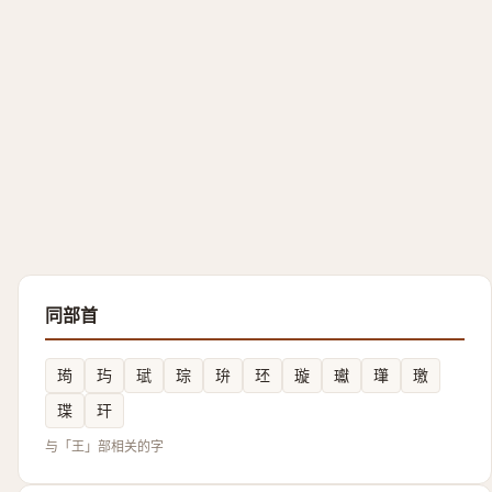
同部首
㻤
玙
珷
琮
㺹
㺽
璇
瓛
㻶
璬
㻡
玕
与「王」部相关的字