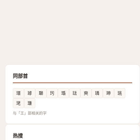
同部首
瑨
㻯
瑡
㺮
琘
琺
㻎
璘
珅
珧
珯
㻩
与「王」部相关的字
热搜