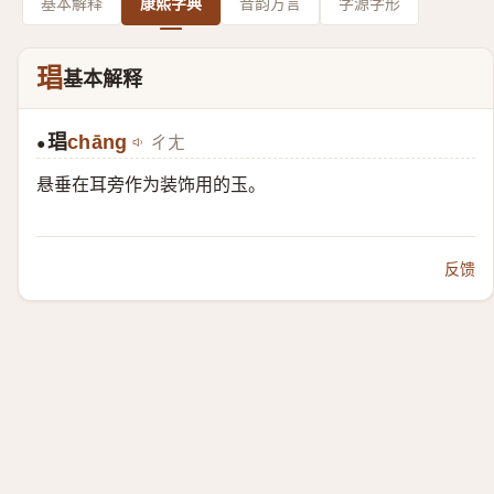
基本解释
康熙字典
音韵方言
字源字形
琩
基本解释
琩
chāng
ㄔㄤ
●
悬垂在耳旁作为装饰用的玉。
反馈