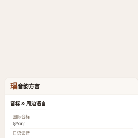
琩
音韵方言
音标 & 周边语言
国际音标
tʂʰɑŋ˥
日语读音