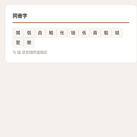
同音字
閶
倡
昌
鲳
伥
锠
倀
菖
䮖
娼
鼚
闛
与 琩 读音相同或相近