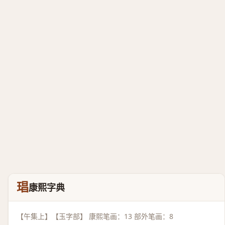
琩
康熙字典
【午集上】【玉字部】 康熙笔画：13 部外笔画：8