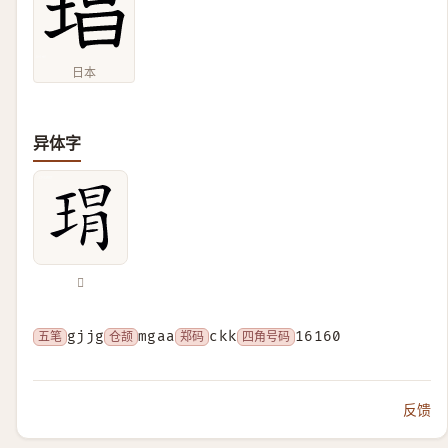
日本
异体字
𤦛
五笔
gjjg
仓颉
mgaa
郑码
ckk
四角号码
16160
反馈