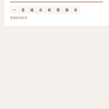
一
爱
福
龙
和
德
静
安
常被查询的字