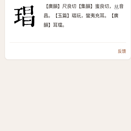
【廣韻】尺良切【集韻】蚩良切，
音
𠀤
昌。【玉篇】琩玩，蠻夷充耳。【廣
韻】耳璫。
反馈