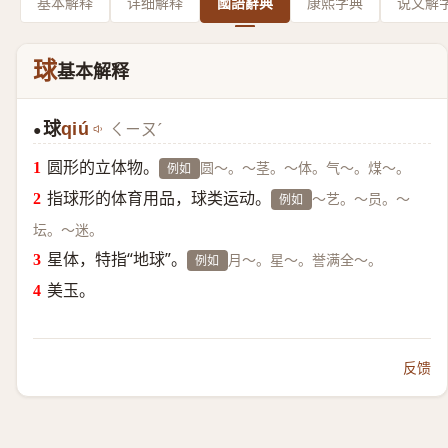
基本解释
详细解释
國語辭典
康熙字典
说文解
球
基本解释
球
qiú
ㄑㄧㄡˊ
●
圆形的立体物。
圆～。～茎。～体。气～。煤～。
例如
指球形的体育用品，球类运动。
～艺。～员。～
例如
坛。～迷。
星体，特指“地球”。
月～。星～。誉满全～。
例如
美玉。
反馈