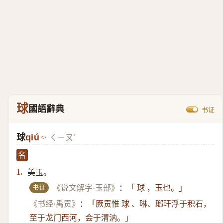
球
國語辭典
书证
球
qiú
ㄑㄧㄡˊ
名
美玉。
1.
书证
《说文解字·玉部》
：
「 球 ，玉也。」
《书经·禹贡》
：
「厥贡惟 球 、琳、瑯玕浮于积石，
至于龙门西河，会于渭汭。」