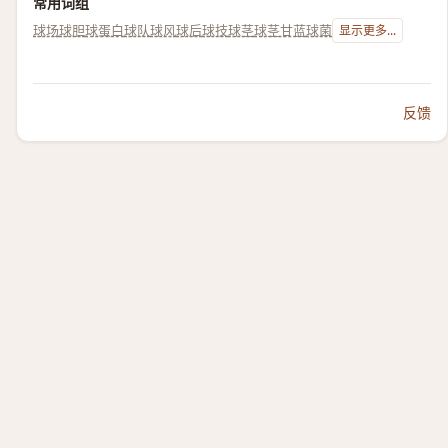
常用词组
球场
球胆
球蛋白
球队
球风
球后
球技
球茎
球茎甘蓝
球菌
显示更多...
反馈