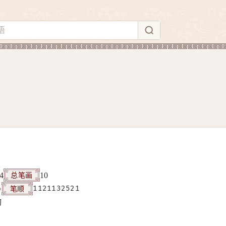
总笔画
4
10
笔顺
4
1121132521
构