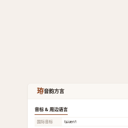
珔
音韵方言
音标 & 周边语言
国际音标
tɕiæn˥˧