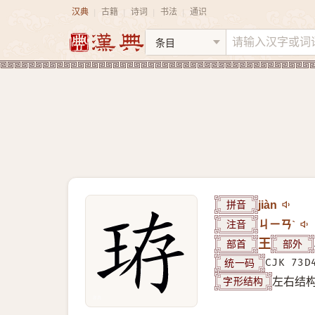
汉典
古籍
诗词
书法
通识
|
|
|
|
拼音
jiàn
注音
ㄐㄧㄢˋ
部首
王
部外
统一码
CJK 73D
字形结构
左右结