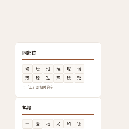
同部首
瑒
玜
㺺
㼁
瓑
㻏
㻿
琒
琺
琛
珫
琯
与「王」部相关的字
热搜
一
爱
福
龙
和
德