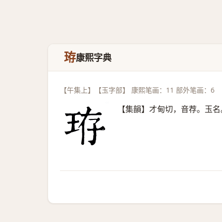
珔
康熙字典
【午集上】【玉字部】 康熙笔画：11 部外笔画：6
【集韻】才甸切，音荐。玉名