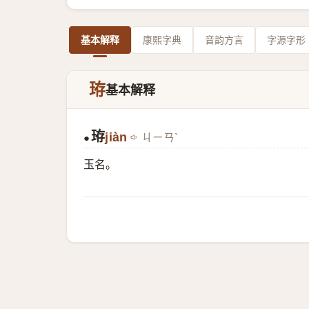
基本解释
康熙字典
音韵方言
字源字形
珔
基本解释
珔
jiàn
ㄐㄧㄢˋ
●
玉名。