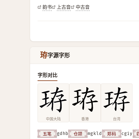
韵书
上古音
中古音
珔
字源字形
字形对比
中国大陆
香港
台湾
五笔
仓颉
郑码
gdhb
mgkld
cgiy