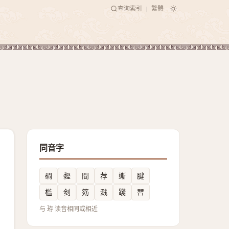
查询索引
繁體
|
同音字
磵
䵛
間
荐
螹
腱
槛
剑
䇟
溅
踐
朁
与 珔 读音相同或相近