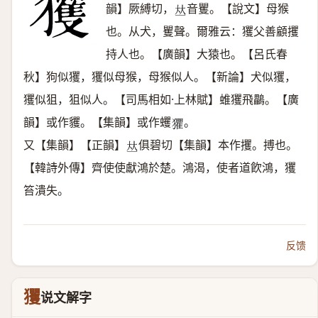
韻】厥縛切，
音矍。【說文】母猴
𠀤
也。从犬，矍聲。爾雅云：玃父善顧攫
持人也。【廣韻】大猿也。【呂氏春
秋】狗似玃，玃似母猴，母猴似人。【新論】犬似玃，
玃似狙，狙似人。【司馬相如·上林賦】蜼玃飛鸓。【廣
韻】或作貜。【集韻】或作蠼
。
𤣓
又【集韻】【正韻】
俱碧切【集韻】本作攫。搏也。
𠀤
【韓詩外傳】齊使使獻鴻於楚。鴻渴，使者道飮鴻，玃
笞潰失。
反馈
玃
说文解字