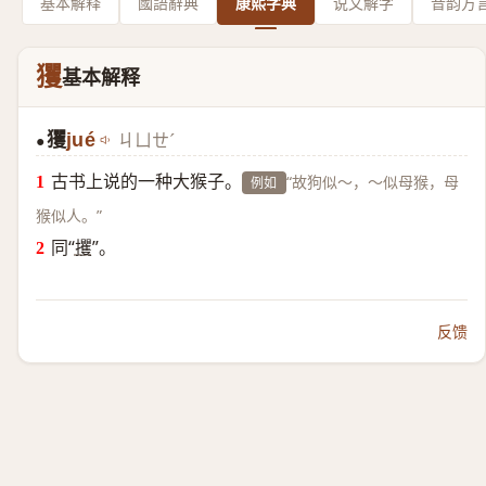
基本解释
國語辭典
康熙字典
说文解字
音韵方
玃
基本解释
玃
jué
ㄐㄩㄝˊ
●
古书上说的一种大猴子。
“故狗似～，～似母猴，母
例如
猴似人。”
同“
攫
”。
反馈