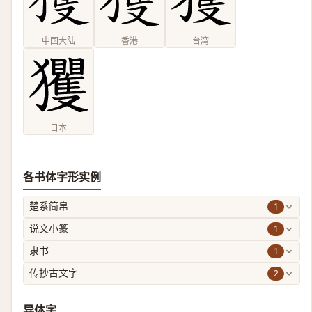
中国大陆
香港
台湾
日本
各书体字形实例
1
楚系简帛
1
说文小篆
1
隶书
2
传抄古文字
异体字