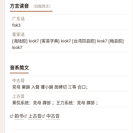
方言读音
（旧版简文）
广东话
fok3
客家话
[海陆腔] kiok7 [客英字典] kiok7 [台湾四县腔] kiok7 [梅县腔]
kiok7
音系简文
中古音
見母 藥韻 入聲 玃小韻 居縛切 三等 合口；
上古音
黄侃系统：見母 鐸部 ；王力系统：見母 鐸部 ；
韵书
上古音
中古音