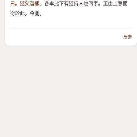
曰。玃父善顧。
各本此下有玃持人也四字。正由上奪而
衍於此。今删。
反馈