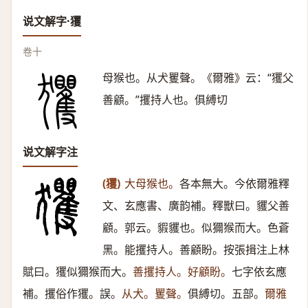
说文解字·玃
卷十
母猴也。从犬矍聲。《爾雅》云：“玃父
善顧。”攫持人也。俱縛切
说文解字注
(玃)
大母猴也。
各本無大。今依爾雅釋
文、玄應書、廣韵補。釋獸曰。貜父善
顧。郭云。貑貜也。似獮猴而大。色蒼
黑。能攫持人。善顧盼。按張揖注上林
賦曰。玃似獮猴而大。
善攫持人。好顧盼。
七字依玄應
補。攫俗作玃。誤。
从犬。矍聲。
俱縛切。五部。
爾雅