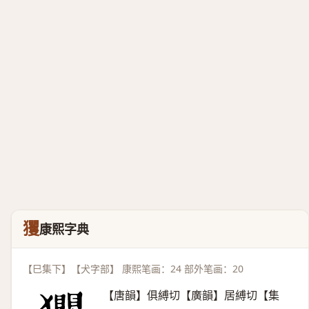
玃
康熙字典
【巳集下】【犬字部】 康熙笔画：24 部外笔画：20
【唐韻】俱縛切【廣韻】居縛切【集