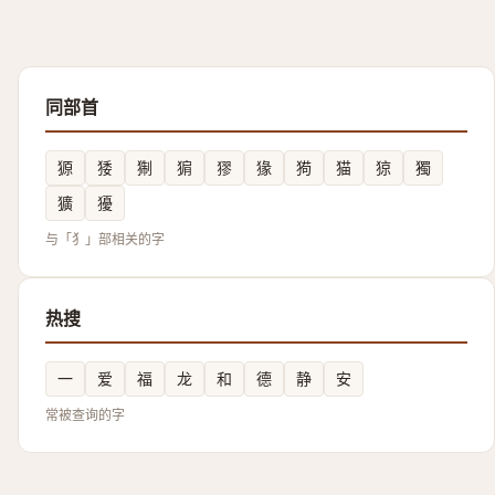
同部首
獂
㹻
猘
猏
㺒
猭
㺃
猫
猄
獨
獷
獶
与「犭」部相关的字
热搜
一
爱
福
龙
和
德
静
安
常被查询的字