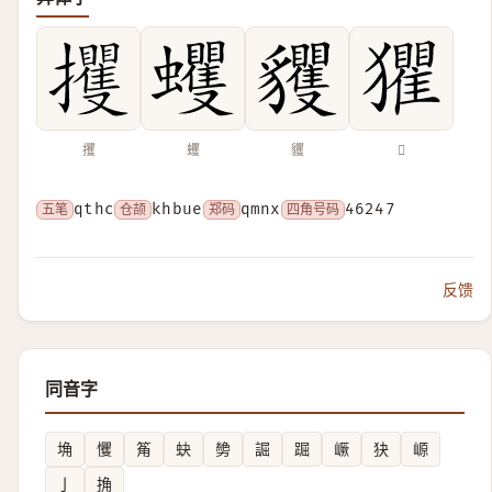
攫
蠼
貜
𤣓
五笔
qthc
仓颉
khbue
郑码
qmnx
四角号码
46247
反馈
同音字
埆
戄
䇶
蚗
㔢
誳
䠇
嶥
㹟
㟲
亅
捔