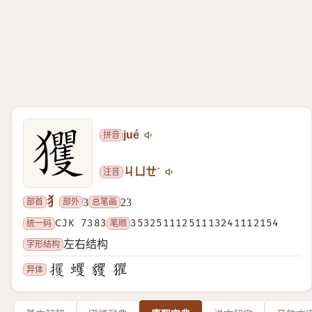
拼音
jué
注音
ㄐㄩㄝˊ
犭
部首
部外
总笔画
3
23
统一码
CJK 7383
笔顺
35325111251113241112154
字形结构
左右结构
异体