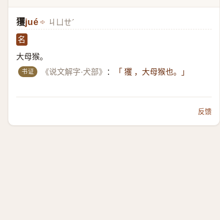
玃
jué
ㄐㄩㄝˊ
名
大母猴。
书证
《说文解字·犬部》
：
「 玃 ，大母猴也。」
反馈