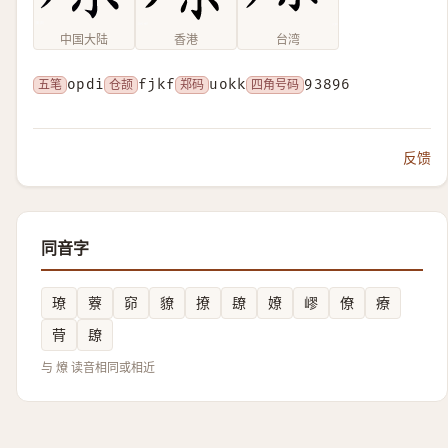
中国大陆
香港
台湾
五笔
opdi
仓颉
fjkf
郑码
uokk
四角号码
93896
反馈
同音字
璙
藔
窌
䝤
撩
镽
嫽
嵺
僚
療
䒿
镽
与 爎 读音相同或相近