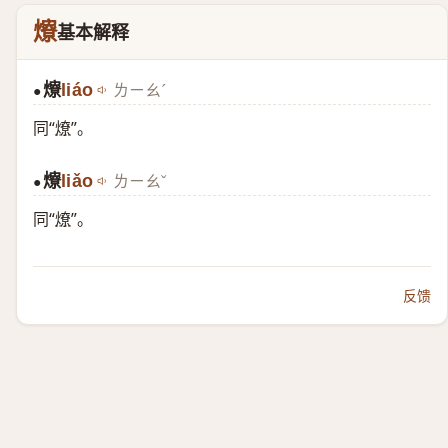
爎
基本解释
爎
liáo
ㄌㄧㄠˊ
●
同“
燎
”。
爎
liǎo
ㄌㄧㄠˇ
●
同“
燎
”。
反馈