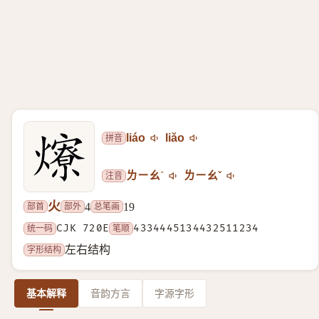
拼音
liáo
liǎo
注音
ㄌㄧㄠˊ
ㄌㄧㄠˇ
火
部首
部外
总笔画
4
19
统一码
CJK 720E
笔顺
4334445134432511234
字形结构
左右结构
基本解释
音韵方言
字源字形