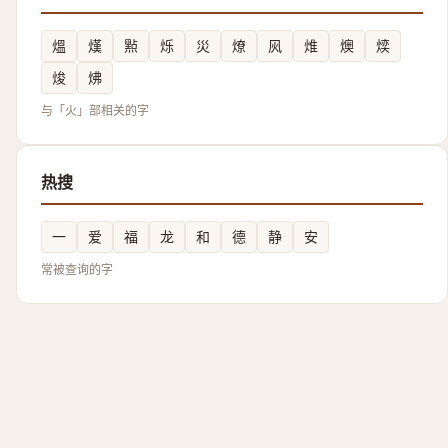
熅
熯
㸃
烁
災
燎
㶡
焳
燠
㷜
焌
炥
与「火」部相关的字
热搜
一
爱
福
龙
和
德
静
安
常被查询的字