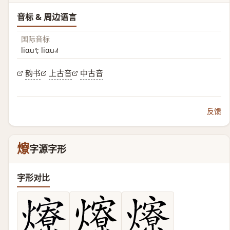
音标 & 周边语言
国际音标
liɑu˧˥; liɑu˨˩˦
韵书
上古音
中古音
反馈
爎
字源字形
字形对比