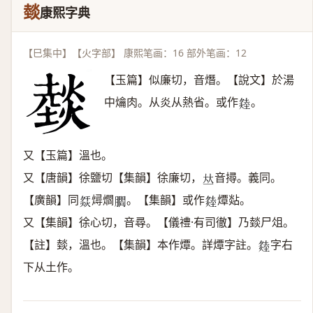
燅
康熙字典
【巳集中】【火字部】 康熙笔画：16 部外笔画：12
【玉篇】似廉切，音熸。【說文】於湯
中爚肉。从炎从熱省。或作
。
𤏝
又【玉篇】溫也。
又【唐韻】徐鹽切【集韻】徐廉切，
音撏。義同。
𠀤
【廣韻】同
燖爓
。【集韻】或作
燂煔。
𤍙
𦢨
𤏝
又【集韻】徐心切，音尋。【儀禮·有司徹】乃燅尸俎。
【註】燅，溫也。【集韻】本作燂。詳燂字註。
字右
𤏝
下从土作。