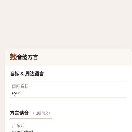
燅
音韵方言
音标 & 周边语言
国际音标
ɕyn˧˥
方言读音
（旧版简文）
广东话
cam4 cim4