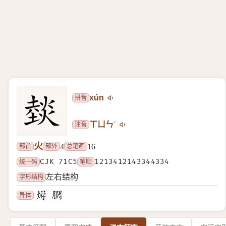
拼音
xún
注音
ㄒㄩㄣˊ
火
部首
部外
总笔画
4
16
统一码
CJK 71C5
笔顺
1213412143344334
字形结构
左右结构
异体