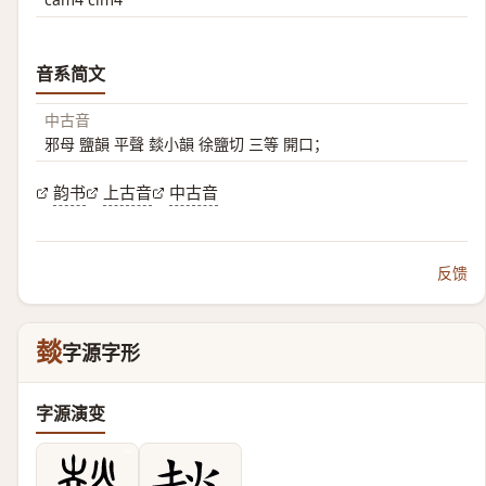
音系简文
中古音
邪母 鹽韻 平聲 燅小韻 徐鹽切 三等 開口；
韵书
上古音
中古音
反馈
燅
字源字形
字源演变