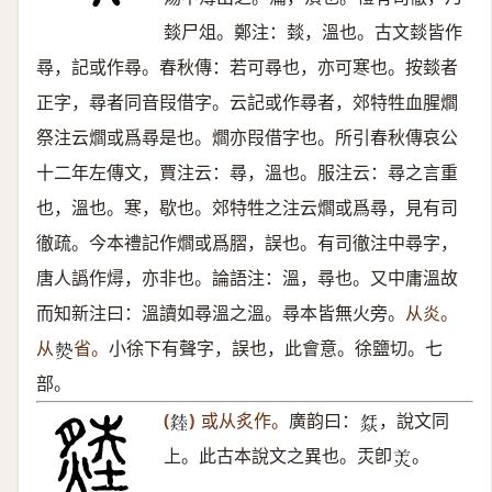
燅尸俎。鄭注：燅，溫也。古文燅皆作
尋，記或作尋。春秋傳：若可尋也，亦可寒也。按燅者
正字，尋者同音叚借字。云記或作尋者，郊特牲血腥爓
祭注云爓或爲尋是也。爓亦叚借字也。所引春秋傳哀公
十二年左傳文，賈注云：尋，溫也。服注云：尋之言重
也，溫也。寒，歇也。郊特牲之注云爓或爲尋，見有司
徹疏。今本禮記作爓或爲䐲，誤也。有司徹注中尋字，
唐人譌作燖，亦非也。論語注：溫，尋也。又中庸溫故
而知新注曰：溫讀如尋溫之溫。尋本皆無火旁。
从炎。
从
省。
小徐下有聲字，誤也，此會意。徐鹽切。七
𤍽
部。
(
)
或从炙作。
廣韵曰：
，說文同
𤏝
𤍙
上。此古本說文之異也。㶣卽
。
𤇇