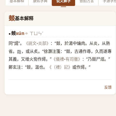
基本解释
康熙字典
说文解字
音韵方言
字源字
燅
基本解释
燅
xún
ㄒㄩㄣˊ
●
同“
燖
”。
：“燅，於湯中爚肉。从炎，从熱
《説文•炎部》
省。
，或从炙。“徐灝注箋：“燅，古通作尋，久而遂專
𤏝
其義，又增火㫄作燖。”
：“乃燅尸俎。”
《儀禮•有司徹》
鄭玄注：“燅，温也。
或作燖。”
《（禮）記》
反馈