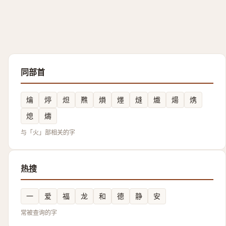
同部首
爚
㷚
炟
㸐
熉
爅
熢
㸍
煬
㷪
熄
燽
与「火」部相关的字
热搜
一
爱
福
龙
和
德
静
安
常被查询的字