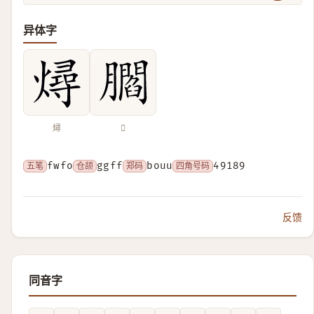
异体字
燖
𦢨
五笔
fwfo
仓颉
ggff
郑码
bouu
四角号码
49189
反馈
同音字