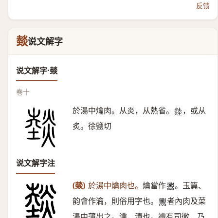
反馈
燅
说文解字
说文解字·燅
卷十
於湯中爚肉。从炎，从熱省。
，或从
𤏝
炙。徐鹽切
说文解字注
(燅)
於湯中爚肉也。
爚當作
。玉篇、
𩱲
韵會作瀹，則俗用字也。
者內肉及菜
𩱲
湯中薄出之。瀹，漬也。禮有司徹，乃