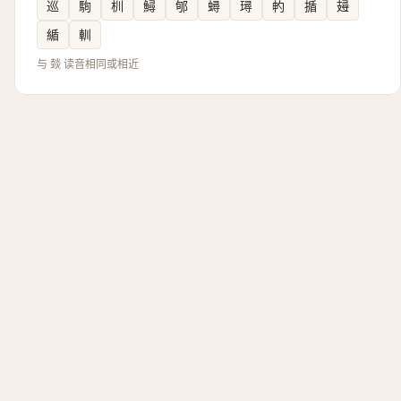
巡
駨
杊
鱘
郇
蟳
璕
畃
揗
攳
䋸
䡅
与 燅 读音相同或相近