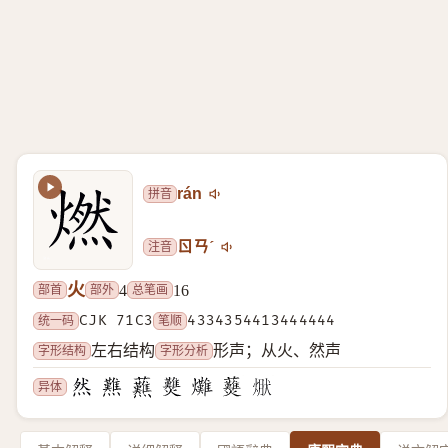
拼音
rán
注音
ㄖㄢˊ
火
部首
部外
总笔画
4
16
统一码
CJK 71C3
笔顺
4334354413444444
字形结构
字形分析
左右结构
形声；从火、然声
异体