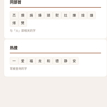
同部首
㶨
燠
焆
燺
熲
熨
灶
爍
煊
煻
煂
㸈
与「火」部相关的字
热搜
一
爱
福
龙
和
德
静
安
常被查询的字