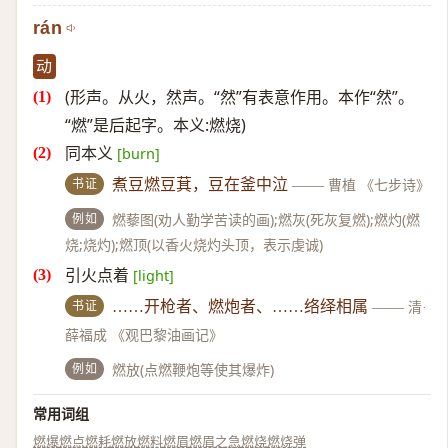
rán
动
(形声。从火，然声。“然”有表意作用。本作“然”。
“燃”是后起字。本义:燃烧)
同本义
[burn]
书证
煮豆燃豆萁，豆在釜中泣
——
曹植 《七步诗》
例如
燃藜图(劝人勤学苦读的画);燃灰(死灰复燃);燃灼(燃
烧;烧灼);燃顶(以香火烧灼头顶，表示虔诚)
引火点着
[light]
书证
……开枪者、燃炮者、……络绎相属
——
清·
薛福成 《观巴黎油画记》
例如
燃放(点燃鞭炮等使其爆炸)
常用词组
燃爆
燃点
燃耗
燃放
燃料
燃眉
燃眉之急
燃烧
燃烧弹