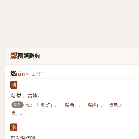
燃
國語辭典
燃
rán
ㄖㄢˊ
动
点 燃 、焚烧。
例如
如：
、
、
、
「 燃 灯」
「 燃 香」
「燃烧」
「燃眉之
。
急」
形
可以燃烧的。