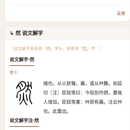
反馈
↳ 然 说文解字
（说文解字未收录「燃」字头，请参考「
然
」字：）
说文解字·然
卷十
燒也。从火肰聲。䕼，或从艸難。如延
切〖注〗臣鉉等曰：今俗別作燃，蓋後
人增加。臣鉉等案：艸部有䕼。注云艸
也。此重出。
说文解字注·然