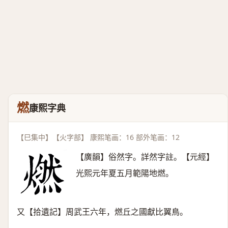
燃
康熙字典
【巳集中】【火字部】 康熙笔画：16 部外笔画：12
【廣韻】俗然字。詳然字註。【元經】
光熙元年夏五月範陽地燃。
又【拾遺記】周武王六年，燃丘之國獻比翼鳥。