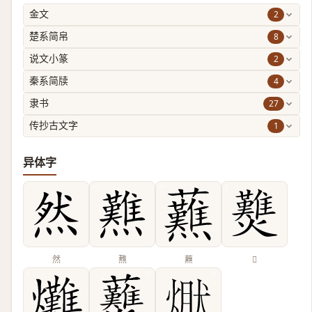
2
金文
8
楚系简帛
2
说文小篆
4
秦系简牍
27
隶书
1
传抄古文字
异体字
然
㸐
䖄
𤓉