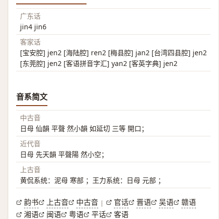
广东话
jin4 jin6
客家话
[宝安腔] jen2 [海陆腔] ren2 [梅县腔] jan2 [台湾四县腔] jen2
[东莞腔] jen2 [客语拼音字汇] yan2 [客英字典] jen2
音系简文
中古音
日母 仙韻 平聲 然小韻 如延切 三等 開口；
近代音
日母 先天韻 平聲陽 然小空；
上古音
黄侃系统：泥母 寒部 ；王力系统：日母 元部 ；
韵书
上古音
中古音
官话
晋语
吴语
赣语
|
湘语
闽语
粤语
平话
客语