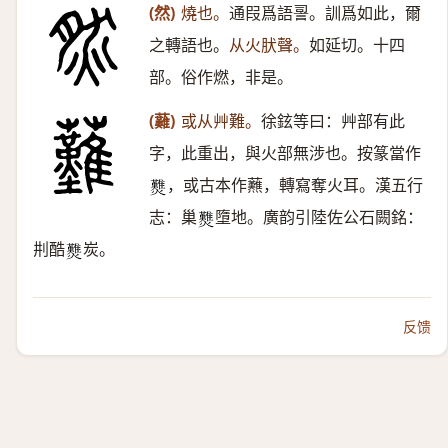
(然)
燒也。
通叚爲語䛐。訓爲如此，爾
之轉語也。
从火肰聲。
如延切。十四
部。俗作燃，非是。
(䕼)
或从艸難。
徐鉉等曰：艸部有此
字，此重出，與火部無涉也。按篆當作
，或古本作䖄，轉寫奪火耳。漢五行
𤓉
志：巢
墮地。廣韵引陸佐公石闕銘：
𤓉
㓝酷
炭。
𤓉
反馈