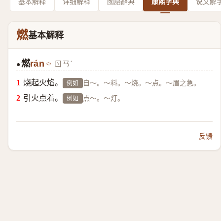
基本解释
详细解释
國語辭典
康熙字典
说文解
燃
基本解释
燃
rán
ㄖㄢˊ
●
烧起火焰。
自～。～料。～烧。～点。～眉之急。
例如
引火点着。
点～。～灯。
例如
反馈