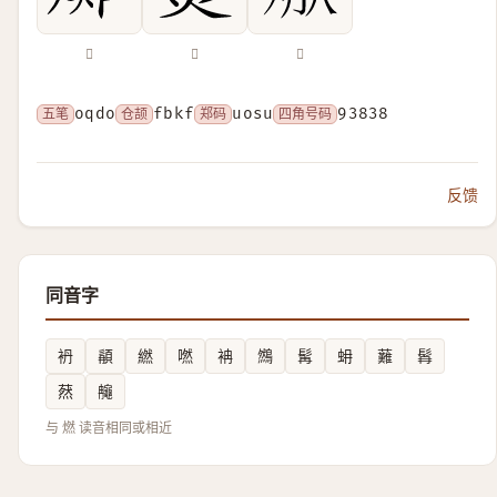
𤓌
𧆋
𭵃
五笔
oqdo
仓颉
fbkf
郑码
uosu
四角号码
93838
反馈
同音字
袇
䫇
繎
嘫
袡
䳿
髯
蚦
䕼
髥
䔳
䶲
与 燃 读音相同或相近