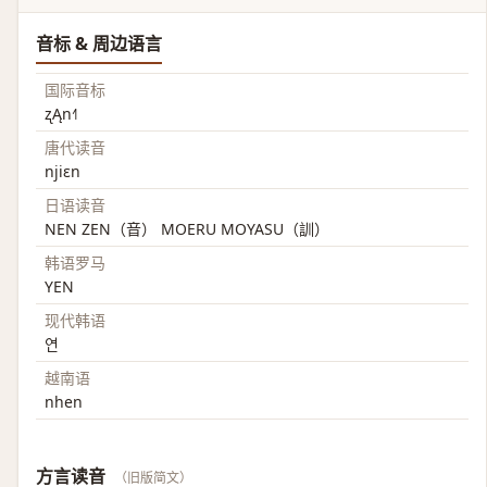
音标 & 周边语言
国际音标
ʐĄn˧˥
唐代读音
njiɛn
日语读音
NEN ZEN（音） MOERU MOYASU（訓）
韩语罗马
YEN
现代韩语
연
越南语
nhen
方言读音
（旧版简文）