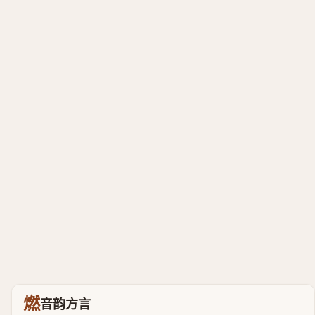
燃
音韵方言