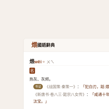
煨
國語辭典
煨
wēi
ㄨㄟ
名
热灰、灰烬。
书证
《战国策·秦策一》
：
「犯白刃，蹈 煨
《新唐书·卷八三·懿宗八女传》
：
「咸通十年
汰宝。」