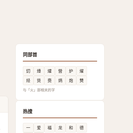
同部首
灱
㸀
㸌
營
炉
燿
烃
熧
㷼
炳
炮
㸈
与「火」部相关的字
热搜
一
爱
福
龙
和
德