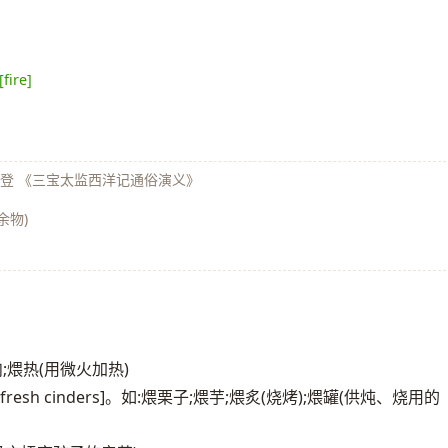
[fire]
懋登 《三宝太监西洋记通俗演义》
余物)
肉;煨热(用微火加热)
resh cinders]。如:煨栗子;煨芋;煨炙(烧烤);煨罐(供炖、烧用的