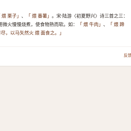
、
。宋·陆游〈初夏野兴〉诗三首之三：
 煨 栗子」
「 煨 番薯」
​ 用微火慢慢烧煮，使食物熟而软。如：
、
「 煨 牛肉」
「 煨 蹄
尽，以马矢然火 煨 面食之。」
反