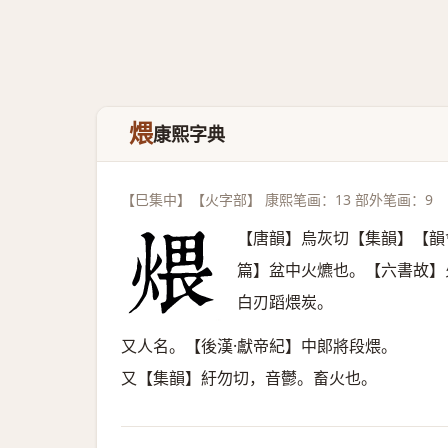
煨
康熙字典
【巳集中】【火字部】 康熙笔画：13 部外笔画：9
【唐韻】烏灰切【集韻】【韻
篇】盆中火爊也。【六書故】
白刃蹈煨炭。
又人名。【後漢·獻帝紀】中郞將段煨。
又【集韻】紆勿切，音鬱。畜火也。