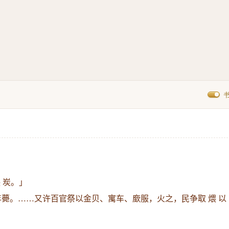
 炭。」
薨。……又许百官祭以金贝、寓车、廞服，火之，民争取 煨 以