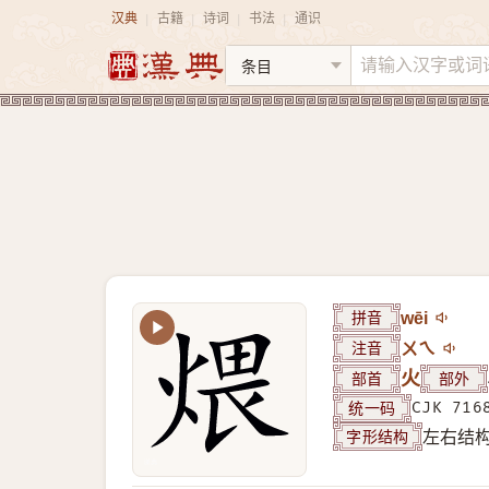
汉典
古籍
诗词
书法
通识
|
|
|
|
拼音
wēi
注音
ㄨㄟ
部首
火
部外
统一码
CJK 716
字形结构
左右结