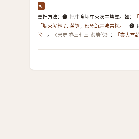
动
烹饪方法：➊ ​ 把生食埋在火灰中烧熟。如：
「
➋ 
「𤎖火就林 煨 苦笋，密甖沉井渍青梅。」
。
：
膀」
《宋史·卷三七三·洪皓传》
「尝大雪薪