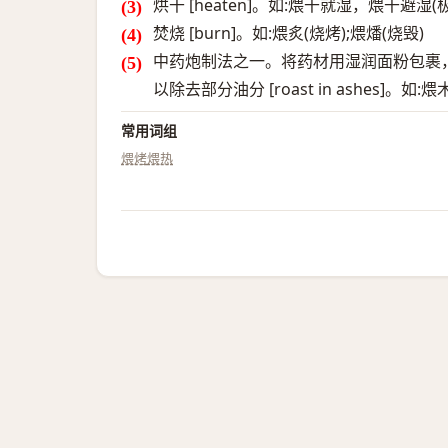
烘干 [heaten]。如:煨干就湿，煨干避湿
焚烧 [burn]。如:煨炙(烧烤);煨燔(烧毁)
中药炮制法之一。将药材用湿润面粉包裹
以除去部分油分 [roast in ashes]。如:煨
常用词组
煨烤
煨热