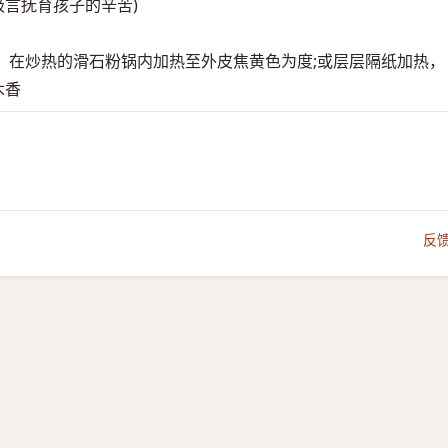
(极言抚育孩子的辛苦)
，在炒热的滑石粉锅内加热至外皮焦黄色为度;或层层隔纸加热，
木香
反