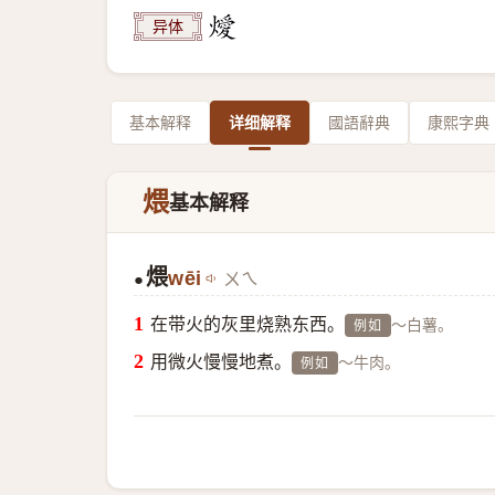
异体
基本解释
详细解释
國語辭典
康熙字典
煨
基本解释
煨
wēi
ㄨㄟ
●
在带火的灰里烧熟东西。
～白薯。
例如
用微火慢慢地煮。
～牛肉。
例如