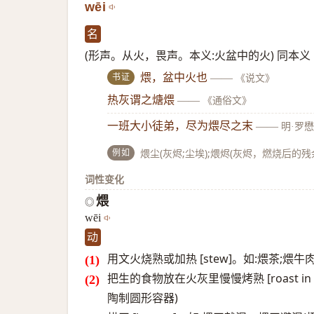
wēi
名
(形声。从火，畏声。本义:火盆中的火) 同本义
书证
煨，盆中火也
——
《说文》
热灰谓之煻煨
——
《通俗文》
一班大小徒弟，尽为煨尽之末
——
明·罗
例如
煨尘(灰烬;尘埃);煨烬(灰烬，燃烧后的残
词性变化
煨
◎
wēi
动
用文火烧熟或加热 [stew]。如:煨茶;煨牛
把生的食物放在火灰里慢慢烤熟 [roast in f
陶制圆形容器)