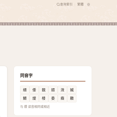
查询索引
繁體
|
同音字
䋿
倭
覣
㛱
溦
媙
鰃
燰
㮃
委
癓
鿦
与 煨 读音相同或相近