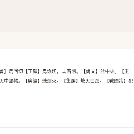
會】烏回切【正韻】烏恢切，
音隈。【說文】盆中火。【玉
𠀤
火中熱物。【廣韻】煻煨火。【集韻】煻火曰煨。【戰國策】犯