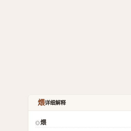
煨
详细解释
煨
◎