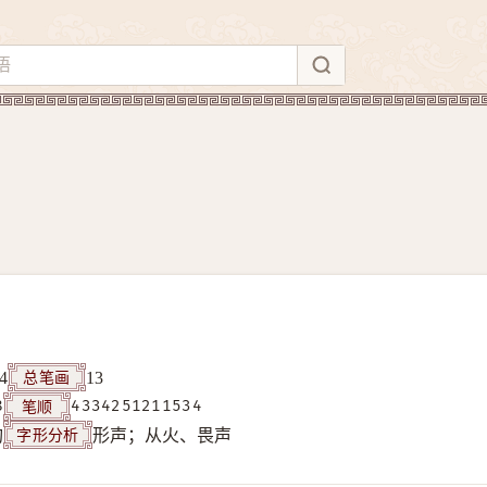
总笔画
4
13
笔顺
8
4334251211534
字形分析
构
形声；从火、畏声