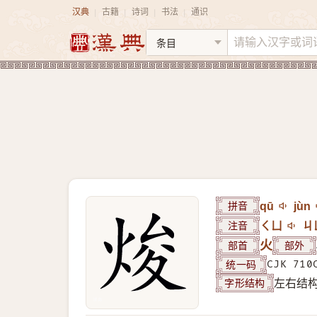
汉典
古籍
诗词
书法
通识
|
|
|
|
拼音
qū
jùn
注音
ㄑㄩ
ㄐ
部首
火
部外
统一码
CJK 710
字形结构
左右结