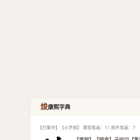
焌
康熙字典
【巳集中】【火字部】 康熙笔画：11 部外笔画：7
【廣韻】【韻會】子峻切【集