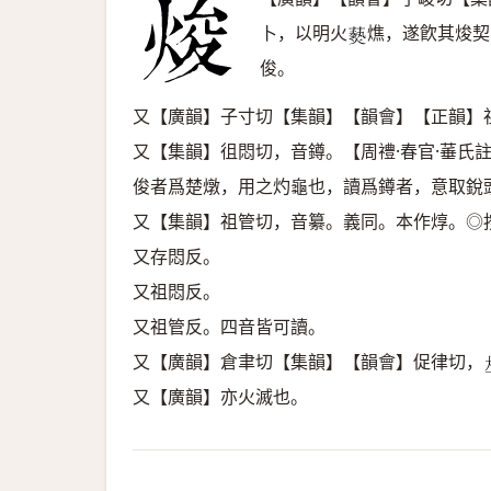
卜，以明火
燋，遂飮其焌契
𤑔
俊。
又【廣韻】子寸切【集韻】【韻會】【正韻】
又【集韻】徂悶切，音鐏。【周禮·春官·菙氏
俊者爲楚燉，用之灼龜也，讀爲鐏者，意取銳
又【集韻】祖管切，音纂。義同。本作焞。◎
又存悶反。
又祖悶反。
又祖管反。四音皆可讀。
又【廣韻】倉聿切【集韻】【韻會】促律切，
又【廣韻】亦火滅也。