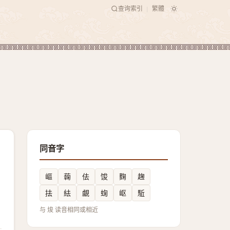
查询索引
繁體
|
同音字
嶇
䕮
佉
馂
麴
趜
抾
紶
覰
䗇
岖
駈
与 焌 读音相同或相近