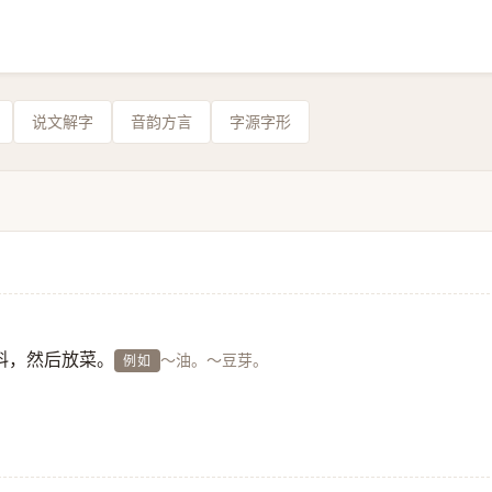
说文解字
音韵方言
字源字形
料，然后放菜。
～油。～豆芽。
例如
。