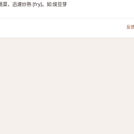
迅速炒熟 [fry]。如:焌豆芽
反