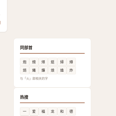
馈
同部首
炮
熁
煂
烶
㷌
燇
焇
爔
燫
烺
熆
炸
与「火」部相关的字
热搜
一
爱
福
龙
和
德