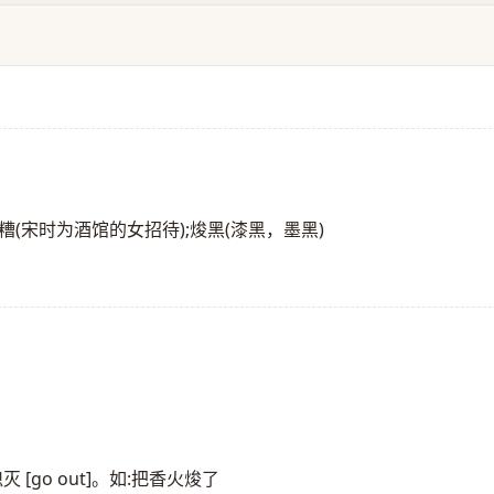
;焌糟(宋时为酒馆的女招待);焌黑(漆黑，墨黑)
[go out]。如:把香火焌了