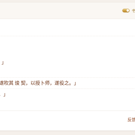
。」
，遂吹其 焌 契，以授卜师，遂役之。」
。」
反