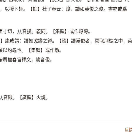
𠀤
，以授卜師。【註】杜子春云：焌，讀如英俊之俊。書亦或爲
祖寸切，
音捘。義同。【集韻】或作焞燇。
𠀤
註】康成謂：讀如戈鐏之鐏。【疏】讀爲俊者，意取荆樵之中，
頭以灼龜也。【集韻】或作燉。
按周禮春官釋文，焌音俊。
音黢。【廣韻】火燒。
𠀤
反