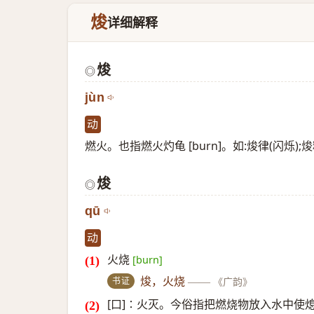
焌
详细解释
焌
◎
jùn
动
燃火。也指燃火灼龟 [burn]。如:焌律(闪烁)
焌
◎
qū
动
火烧
[burn]
书证
焌，火烧
——
《广韵》
[口]∶火灭。今俗指把燃烧物放入水中使熄灭 