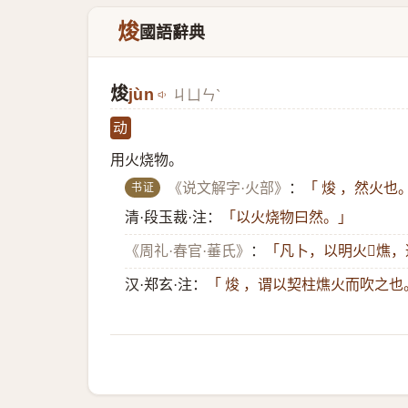
焌
國語辭典
焌
jùn
ㄐㄩㄣˋ
动
用火烧物。
书证
《说文解字·火部》
：
「 焌 ，然火也
清·段玉裁·注：
「以火烧物曰然。」
《周礼·春官·菙氏》
：
「凡卜，以明火𦶟燋
汉·郑玄·注：
「 焌 ，谓以契柱燋火而吹之也