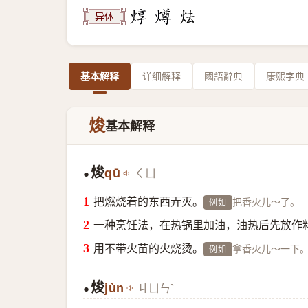
异体
基本解释
详细解释
國語辭典
康熙字典
焌
基本解释
焌
qū
ㄑㄩ
●
把燃烧着的东西弄灭。
把香火儿～了。
例如
一种烹饪法，在热锅里加油，油热后先放作
用不带火苗的火烧烫。
拿香火儿～一下
例如
焌
jùn
ㄐㄩㄣˋ
●