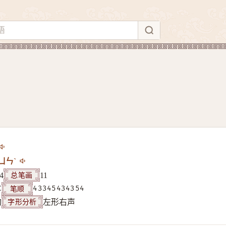
ㄩㄣˋ
总笔画
4
11
笔顺
C
43345434354
字形分析
构
左形右声