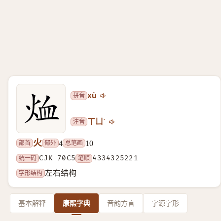
拼音
xù
注音
ㄒㄩˋ
火
部首
部外
总笔画
4
10
统一码
CJK 70C5
笔顺
4334325221
字形结构
左右结构
基本解释
康熙字典
音韵方言
字源字形