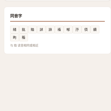
同音字
緒
㞊
賉
訹
䛙
䙒
喐
㜿
㑯
續
昫
稸
与 烅 读音相同或相近