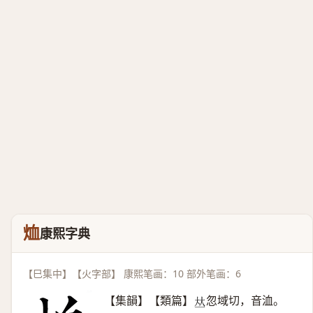
烅
康熙字典
【巳集中】【火字部】 康熙笔画：10 部外笔画：6
【集韻】【類篇】
忽域切，音洫。
𠀤