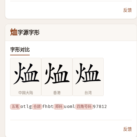
反馈
烅
字源字形
字形对比
中国大陆
香港
台湾
五笔
otlg
仓颉
fhbt
郑码
uoml
四角号码
97812
反馈