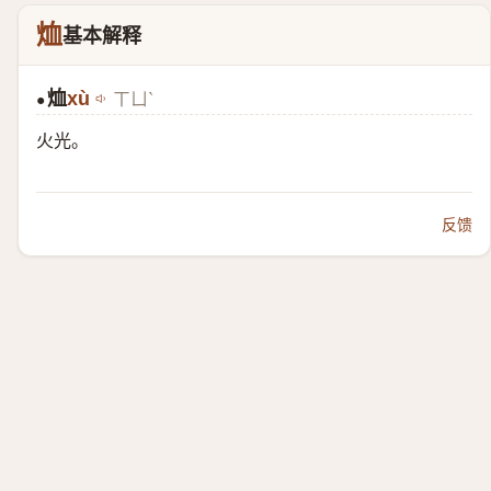
烅
基本解释
烅
xù
ㄒㄩˋ
●
火光。
反馈