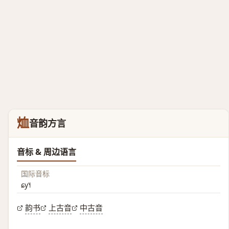
烅
音韵方言
音标 & 周边语言
国际音标
ɕy˥˧
韵书
上古音
中古音