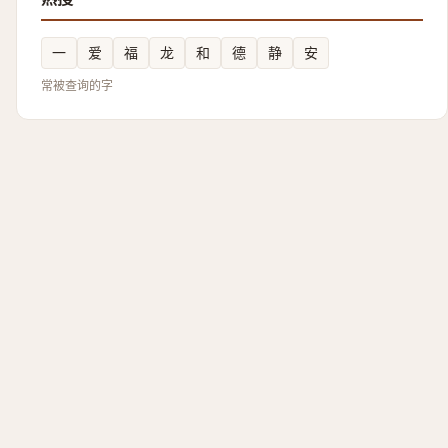
一
爱
福
龙
和
德
静
安
常被查询的字