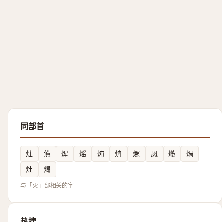
同部首
炷
㷶
煋
熎
炖
炿
燳
㶡
爡
煱
灶
㷎
与「火」部相关的字
热搜