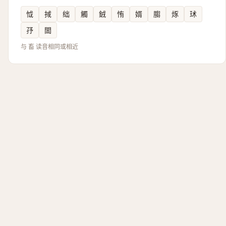
怴
掝
绌
觸
銊
㤢
婿
䐢
烼
㺷
㜿
䦗
与 畜 读音相同或相近