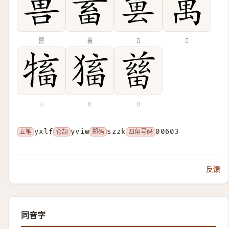
嘼
蓄
𠬀
𠾧
𤛅
𤠕
𤲸
五笔
yxlf
仓颉
yviw
郑码
szzk
四角号码
00603
反馈
同音字