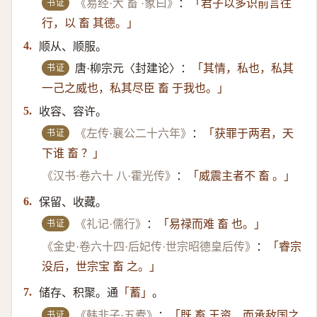
书证
《易经·大 畜 ·象曰》
：
「君子以多识前言往
行，以 畜 其德。」
顺从、顺服。
4.
书证
唐·柳宗元〈封建论〉：
「其情，私也，私其
一己之威也，私其尽臣 畜 于我也。」
收容、容许。
5.
书证
《左传·襄公二十六年》
：
「获罪于两君，天
下谁 畜 ？」
《汉书·卷六十 八·霍光传》
：
「威震主者不 畜 。」
保留、收藏。
6.
书证
《礼记·儒行》
：
「易禄而难 畜 也。」
《金史·卷六十四·后妃传·世宗昭德皇后传》
：
「睿宗
没后，世宗宝 畜 之。」
储存、积聚。通
。
7.
「蓄」
书证
《韩非子·五蠹》
：
「既 畜 王资，而承敌国之