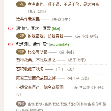
书证
孝者畜也。顺于道，不逆于伦，是之为畜
——
《礼记·祭统》
汝共作我畜民
——
《书·盘庚中》
通“慉”。喜欢，喜爱
[like]
书证
拊我畜我，长我育我
——
《诗·小雅·蓼莪》
积;积聚。后作“蓄”
[accumulate]
书证
比必有所畜
——
《易·序卦》
畜种菽粟，不足以食之
——
《墨子·七患》
畜积收藏于秋冬
——
《荀子·天论》
既畜王资而承故国之衅
——
《韩非子·五蠹》
小娥父畜巨产，隐名商贾间
——
唐· 李公佐《谢小娥
传》
例如
畜恨(积恨);畜聚(积储;积累;积储的财物);畜德(修积德
行);畜锐(积蓄锐气)