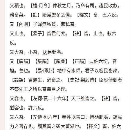
又積也。【禮·月令】仲秋之月，乃命有司，趣民收斂，
務畜菜。【註】始爲禦冬之備。【釋文】畜，丑六反。
又【內則】子婦無私貨，無私畜。
又止也。【孟子】畜君何尤。【註】畜，止也。敕六
反。
又大畜，小畜，
易卦名。
𠀤
又【廣韻】【集韻】【韻會】【正韻】
許六切，音
𠀤
旭。養也。【易·師卦】地中有水師，君子以容民畜衆。
【論語】君賜生，必畜之。【史記·樂毅傳】臣恐侍御者
不察先王之所以畜幸臣之理。
又容也。【左傳·襄二十六年】天下誰畜之。【註】畜，
猶容也。許六反。
又六畜。【左傳·桓六年】奉牲以告曰：博碩肥腯，謂民
力之普存也。謂其畜之碩大蕃滋也。【釋文】畜，許六