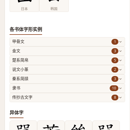
日本
韩国
各书体字形实例
1
甲骨文
3
金文
5
楚系简帛
2
说文小篆
3
秦系简牍
10
隶书
8
传抄古文字
异体字