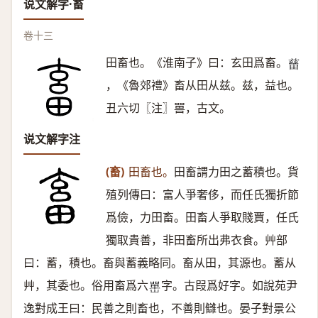
说文解字·畜
卷十三
田畜也。《淮南子》曰：玄田爲畜。
𤲸
，《魯郊禮》畜从田从兹。兹，益也。
丑六切〖注〗嘼，古文。
说文解字注
(畜)
田畜也。
田畜謂力田之蓄積也。貨
殖列傳曰：富人爭奢侈，而任氏獨折節
爲儉，力田畜。田畜人爭取賤賈，任氏
獨取貴善，非田畜所出弗衣食。艸部
曰：蓄，積也。畜與蓄義略同。畜从田，其源也。蓄从
艸，其委也。俗用畜爲六
字。古叚爲好字。如說苑尹
𡼯
逸對成王曰：民善之則畜也，不善則讎也。晏子對景公