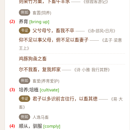
则架竹为巢，下畜牛羊豕
——
《徐霞客游记》
例如
畜置(饲养)
养育
[bring up]
书证
父兮母兮，畜我不卒
——
《诗•邶风•日月》
仰不足以事父母，俯不足以畜妻子
——
《孟子·梁惠
王上》
鸡豚狗彘之畜
尔不我畜，复我邦家
——
《诗·小雅·我行其野》
例如
畜爱(养育爱护)
培养;培植
[cultivate]
书证
君子以多识前言往行，以畜其德
——
《易·大
畜》
例如
人逸马畜
顺从，驯服
[comply]