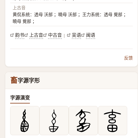
上古音
黄侃系统：透母 沃部 ；曉母 沃部 ；王力系统：透母 覺部 ；
曉母 覺部 ；
韵书
上古音
中古音
吴语
闽语
|
反馈
畜
字源字形
字源演变