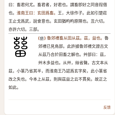
曰：畜君何尤。畜君者，好君也。謂畜卽好之同音叚借
也。
淮南王曰：玄田爲畜。
王，大徐作子。此如引楚莊
王止戈爲武，說會意也。玄田猶畇畇原隰也。丑六切。
亦許六切。三部。
(
)
魯郊禮畜从田从茲。茲，益也。
魯
𤲸
郊禮已見鳥部。此許據魯郊禮文證古文
从茲乃合於田畜之解也。艸部曰：茲，
艸木多益也。从艸，絲省聲。古文本从
茲，小篆乃省其半，而淮南王乃認爲玄字矣，此小篆省
改之失也。今本上从茲，則與茲益之云不貫矣。故正之
如此。
反馈