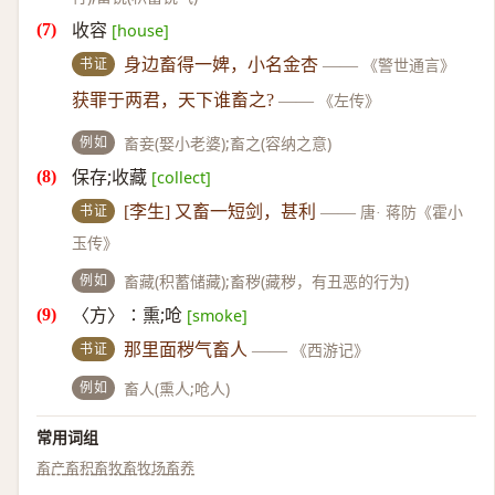
收容
[house]
书证
身边畜得一婢，小名金杏
——
《警世通言》
获罪于两君，天下谁畜之?
——
《左传》
例如
畜妾(娶小老婆);畜之(容纳之意)
保存;收藏
[collect]
书证
[李生] 又畜一短剑，甚利
——
唐· 蒋防《霍小
玉传》
例如
畜藏(积蓄储藏);畜秽(藏秽，有丑恶的行为)
〈方〉∶熏;呛
[smoke]
书证
那里面秽气畜人
——
《西游记》
例如
畜人(熏人;呛人)
常用词组
畜产
畜积
畜牧
畜牧场
畜养