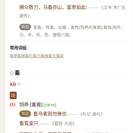
拥众数万，马畜弥山，富贵如此!
——
《汉书·李广苏
建传》
例如
家畜、牲畜、幼畜、畜牧(饲养的禽兽);畜牲(指牛、
马、羊、鸡、狗、猪等六畜)
常用词组
畜肥
畜圈
畜栏
畜力
畜群
畜生
畜疫
畜
◎
xù
动
饲养 [禽兽]
[raise]
书证
畜鸟者则勿佛也
——
《礼记·曲礼》
畜鸾皇只
——
《楚辞·大招》