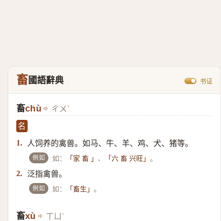
畜
國語辭典
书证
畜
chù
ㄔㄨˋ
名
人饲养的禽兽。如马、牛、羊、鸡、犬、猪等。
1.
例如
如：
、
。
「家 畜 」
「六 畜 兴旺」
泛指禽兽。
2.
例如
如：
。
「畜生」
畜
xù
ㄒㄩˋ