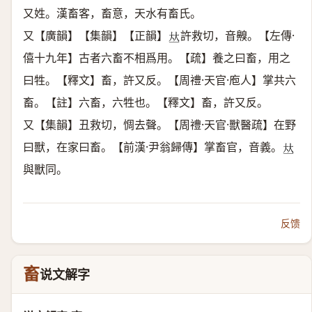
又姓。漢畜客，畜意，天水有畜氏。
又【廣韻】【集韻】【正韻】
許救切，音齅。【左傳·
𠀤
僖十九年】古者六畜不相爲用。【疏】養之曰畜，用之
曰牲。【釋文】畜，許又反。【周禮·天官·庖人】掌共六
畜。【註】六畜，六牲也。【釋文】畜，許又反。
又【集韻】丑救切，惆去聲。【周禮·天官·獸醫疏】在野
曰獸，在家曰畜。【前漢·尹翁歸傳】掌畜官，音義。
𠀤
與獸同。
反馈
畜
说文解字