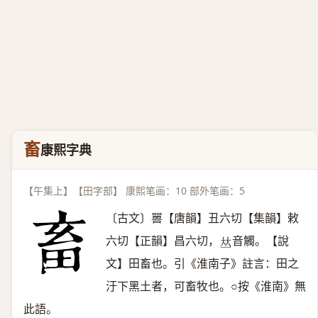
畜
康熙字典
【午集上】【田字部】 康熙笔画：10 部外笔画：5
〔古文〕嘼【唐韻】丑六切【集韻】敕
六切【正韻】昌六切，
音觸。【說
𠀤
文】田畜也。引《淮南子》註言：田之
汙下黑土者，可畜牧也。○按《淮南》無
此語。