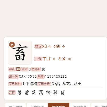
拼音
xù
chù
注音
ㄒㄩˋ
ㄔㄨˋ
田
部首
部外
总笔画
5
10
统一码
CJK 755C
笔顺
4155425121
字形结构
字形分析
上下结构
会意；从玄、从田
异体