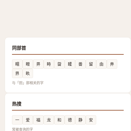
同部首
㽭
㽪
畀
畤
㽜
㽥
畨
留
甶
畁
界
畂
与「田」部相关的字
热搜
一
爱
福
龙
和
德
静
安
常被查询的字