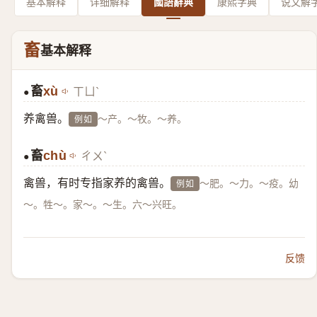
基本解释
详细解释
國語辭典
康熙字典
说文解
畜
基本解释
畜
xù
ㄒㄩˋ
●
养禽兽。
～产。～牧。～养。
例如
畜
chù
ㄔㄨˋ
●
禽兽，有时专指家养的禽兽。
～肥。～力。～疫。幼
例如
～。牲～。家～。～生。六～兴旺。
反馈