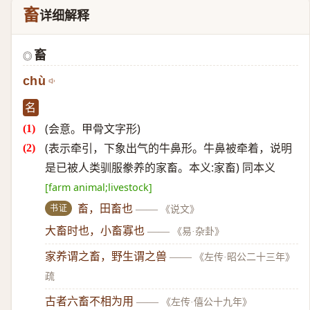
畜
详细解释
畜
◎
chù
名
(会意。甲骨文字形)
(表示牵引，下象出气的牛鼻形。牛鼻被牵着，说明
是已被人类驯服豢养的家畜。本义:家畜) 同本义
[farm animal;livestock]
书证
畜，田畜也
——
《说文》
大畜时也，小畜寡也
——
《易·杂卦》
家养谓之畜，野生谓之兽
——
《左传·昭公二十三年》
疏
古者六畜不相为用
——
《左传·僖公十九年》