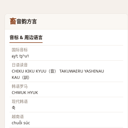
畜
音韵方言
音标 & 周边语言
国际音标
ɕy˥˧; tʂʰu˥˧
日语读音
CHIKU KIKU KYUU（音） TAKUWAERU YASHINAU
KAU（訓）
韩语罗马
CHWUK HYUK
现代韩语
축
越南语
chuỗi súc