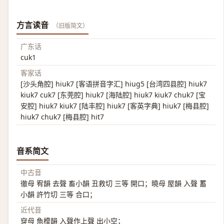
方言读音
（旧版简文）
广东话
cuk1
客家话
[沙头角腔] hiuk7 [客语拼音字汇] hiug5 [台湾四县腔] hiuk7
kiuk7 cuk7 [东莞腔] hiuk7 [海陆腔] hiuk7 kiuk7 chuk7 [宝
安腔] hiuk7 kiuk7 [陆丰腔] hiuk7 [客英字典] hiuk7 [梅县腔]
hiuk7 chuk7 [梅县腔] hit7
音系简文
中古音
徹母 宥韻 去聲 畜小韻 丑救切 三等 開口；曉母 屋韻 入聲 蓄
小韻 許竹切 三等 合口；
近代音
穿母 魚模韻 入聲作上聲 出小空；