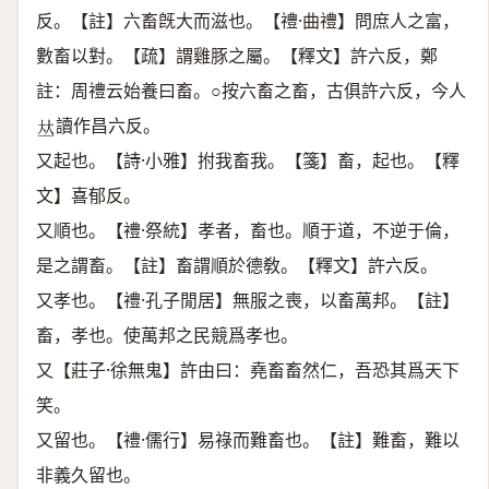
反。【註】六畜旣大而滋也。【禮·曲禮】問庶人之富，
數畜以對。【疏】謂雞豚之屬。【釋文】許六反，鄭
註：周禮云始養曰畜。○按六畜之畜，古俱許六反，今人
讀作昌六反。
𠀤
又起也。【詩·小雅】拊我畜我。【箋】畜，起也。【釋
文】喜郁反。
又順也。【禮·祭統】孝者，畜也。順于道，不逆于倫，
是之謂畜。【註】畜謂順於德敎。【釋文】許六反。
又孝也。【禮·孔子閒居】無服之喪，以畜萬邦。【註】
畜，孝也。使萬邦之民競爲孝也。
又【莊子·徐無鬼】許由曰：堯畜畜然仁，吾恐其爲天下
笑。
又留也。【禮·儒行】易祿而難畜也。【註】難畜，難以
非義久留也。