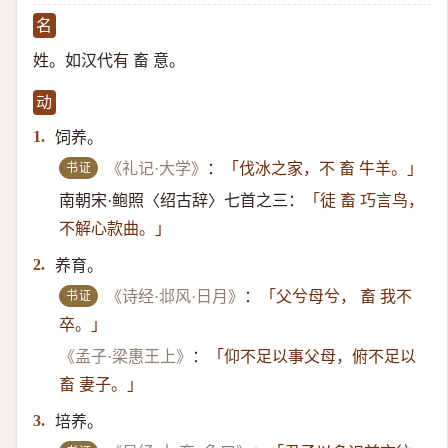
名
姓。如汉代有 畜 意。
动
饲养。
1.
书证
《礼记·大学》
：
「伐冰之家，不 畜 牛羊。」
南朝宋·鲍照〈绍古辞〉七首之三：
「徒 畜 巧言鸟，
不解心款曲。」
养育。
2.
书证
《诗经·邶风·日月》
：
「父兮母兮， 畜 我不
卒。」
《孟子·梁惠王上》
：
「仰不足以事父母，俯不足以
畜 妻子。」
培养。
3.