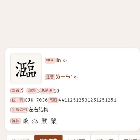
拼音
lín
注音
ㄌㄧㄣˊ
氵
部首
部外
总笔画
3
20
统一码
CJK 7036
笔顺
44112512531251251251
字形结构
左右结构
异体