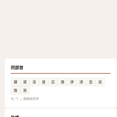
同部首
㶠
涒
淫
溎
㳁
㵎
洢
澿
淴
淧
渤
潖
与「氵」部相关的字