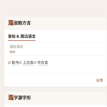
瀶
音韵方言
音标 & 周边语言
国际音标
lin˧˥
韵书
上古音
中古音
反馈
瀶
字源字形