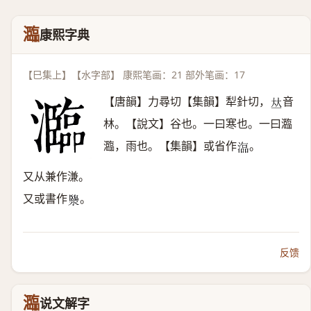
瀶
康熙字典
【巳集上】【水字部】 康熙笔画：21 部外笔画：17
【唐韻】力尋切【集韻】犁針切，
音
𠀤
林。【說文】谷也。一曰寒也。一曰瀶
瀶，雨也。【集韻】或省作
。
𣻙
又从兼作溓。
又或書作
。
𤄈
反馈
瀶
说文解字