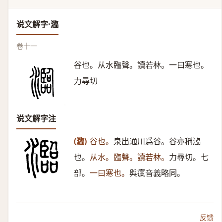
说文解字·瀶
卷十一
谷也。从水臨聲。讀若林。一曰寒也。
力尋切
说文解字注
(瀶)
谷也。
泉出通川爲谷。谷亦稱瀶
也。
从水。臨聲。讀若林。
力尋切。七
部。
一曰寒也。
與癛音義略同。
反馈