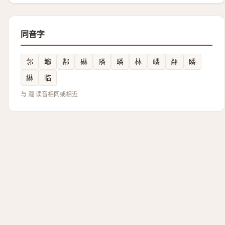
同音字
邻
壣
鄰
碄
隣
暽
林
嶙
翷
瞵
綝
临
与 瀶 读音相同或相近