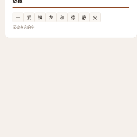
热搜
一
爱
福
龙
和
德
静
安
常被查询的字