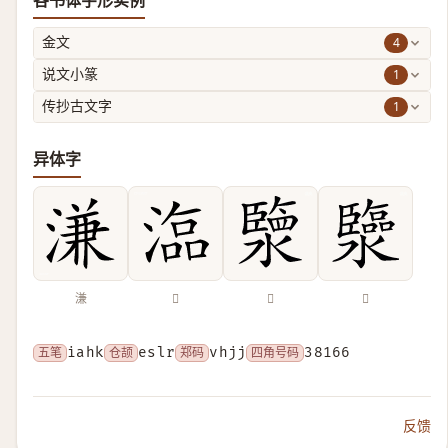
各书体字形实例
4
金文
1
说文小篆
1
传抄古文字
异体字
溓
𣻙
𤀩
𤄈
五笔
iahk
仓颉
eslr
郑码
vhjj
四角号码
38166
反馈