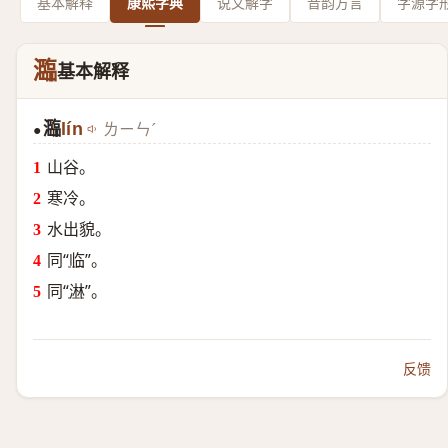
基本解释
康熙字典
说文解字
音韵方言
字源字
瀶
基本解释
瀶
lín
ㄌㄧㄣˊ
●
山谷。
寒冷。
水出貌。
同“
临
”。
同“
淋
”。
反馈