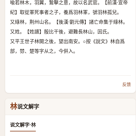
喩若林木，羽翼，鷙擊之意，故以名武官。【前漢·宣帝
紀】取從軍死事者之子，養爲羽林軍，號羽林孤兒。
又綠林，荆州山名。【後漢·劉元傳】諸亡命集于綠林。
又姓。【姓譜】殷比干後，避難長林山，因氏。
又平王世子林開之後，望出南安。○按《說文》林自爲
部，棼、楚等字从之，今倂入。
反馈
林
说文解字
说文解字·林