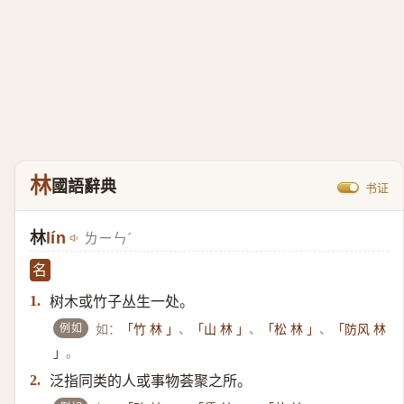
林
國語辭典
书证
林
lín
ㄌㄧㄣˊ
名
树木或竹子丛生一处。
1.
例如
如：
、
、
、
「竹 林 」
「山 林 」
「松 林 」
「防风 林
。
」
泛指同类的人或事物荟聚之所。
2.