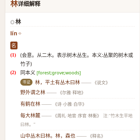
林
详细解释
林
◎
lín
名
(会意。从二木。表示树木丛生。本义:丛聚的树木或
竹子)
同本义
[forest;grove;woods]
书证
林，平土有丛木曰林
——
《说文》
野外谓之林
——
《尔雅·释地》
有鹤在林
——
《诗·小雅·白华》
每大林麓
——
《周礼·地官·序官·林衡》
注:“竹木生平地
曰林。”
山中丛木曰林。林，森也
——
《释名》