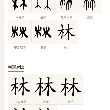
甲骨文
金文
楚系简帛
说文
秦系简牍
隶书
楷书
字形对比
中国大陆
香港
台湾