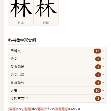
日本
韩国
各书体字形实例
13
甲骨文
8
金文
3
楚系简帛
1
说文小篆
2
秦系简牍
10
隶书
3
传抄古文字
五笔
ssy
仓颉
dd
郑码
ffvv
四角号码
44990