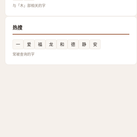
与「木」部相关的字
热搜
一
爱
福
龙
和
德
静
安
常被查询的字