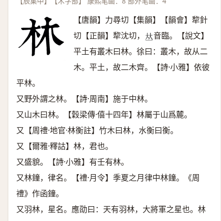
【辰集中】【木字部】 康熙笔画：8 部外笔画：4
【唐韻】力尋切【集韻】【韻會】犂針
切【正韻】犂沈切，
音臨。【說文】
𠀤
平土有叢木曰林。徐曰：叢木，故从二
木。平土，故二木齊。【詩·小雅】依彼
平林。
又野外謂之林。【詩·周南】施于中林。
又山木曰林。【穀梁傳·僖十四年】林屬于山爲麓。
又【周禮·地官·林衡註】竹木曰林，水衡曰衡。
又【爾雅·釋詁】林，君也。
又盛貌。【詩·小雅】有壬有林。
又林鐘，律名。【禮·月令】季夏之月律中林鐘。《周
禮》作函鐘。
又羽林，星名。應劭曰：天有羽林，大將軍之星也。林