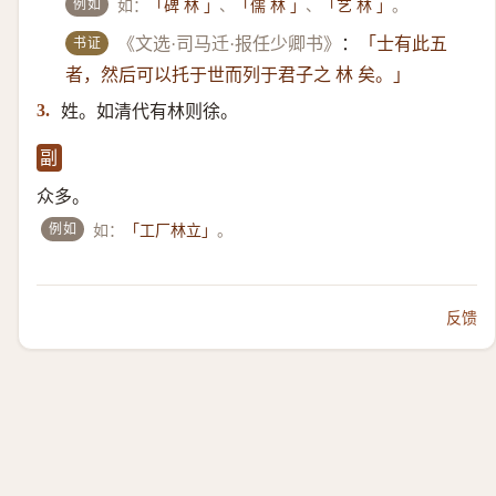
例如
如：
、
、
。
「碑 林 」
「儒 林 」
「艺 林 」
书证
《文选·司马迁·报任少卿书》
：
「士有此五
者，然后可以托于世而列于君子之 林 矣。」
姓。如清代有林则徐。
3.
副
众多。
例如
如：
。
「工厂林立」
反馈