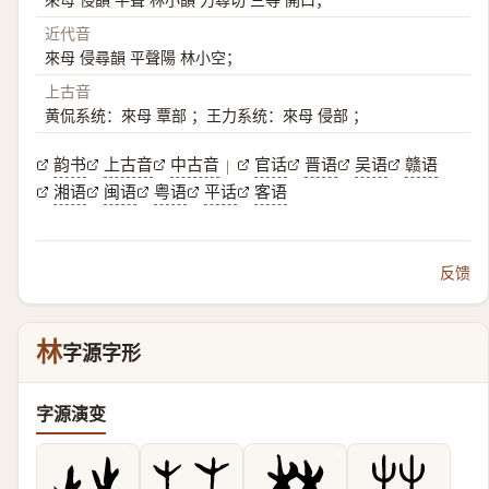
近代音
來母 侵尋韻 平聲陽 林小空；
上古音
黄侃系统：來母 覃部 ；王力系统：來母 侵部 ；
韵书
上古音
中古音
官话
晋语
吴语
赣语
|
湘语
闽语
粤语
平话
客语
反馈
林
字源字形
字源演变