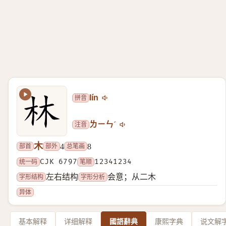
拼音
lín
注音
ㄌㄧㄣˊ
木
部首
部外
总笔画
4
8
统一码
CJK 6797
笔顺
12341234
字形结构
字形分析
左右结构
会意；从二木
异体
基本解释
详细解释
國語辭典
康熙字典
说文解