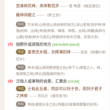
忽逢桃花林，夹岸数百步
——
晋·陶潜 《桃花源记》
蔽林间窥之
——
《黔之驴》
例如
竹木林;山林(有山有树林的地方);深山老林;防护林;林
落(树林，丛林);林浪(林琅、琳琅、林郎。丛林);林麓(森林与
山脚);林泉(林木与泉石);林错(林中树木交错，形容众多)
指野外或退隐的地方
[secluded place]
书证
富贵还乡国，光辉满旧林
——
张说 《和魏仆射
还乡》
例如
林木(指山林田野退隐之处);林下人(退隐之人。林，
指退隐之地);林丘(指隐居的地方)
泛指人或事物的会聚，汇集处
[circle]
书证
士有此五者，然后可以托于世，而列于君子
之林矣
——
司马迁 《报任安书》
例如
林府(事物众多之处);林薮(比喻事物聚集的处所)