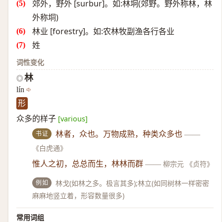
郊外，野外 [surbur]。如:林坰(郊野。野外称林，林
外称垌)
林业 [forestry]。如:农林牧副渔各行各业
姓
词性变化
林
◎
lín
形
众多的样子
[various]
书证
林者，众也。万物成熟，种类众多也
——
《白虎通》
惟人之初，总总而生，林林而群
——
柳宗元 《贞符》
例如
林戈(如林之多。极言其多);林立(如同树林一样密密
麻麻地竖立着，形容数量很多)
常用词组