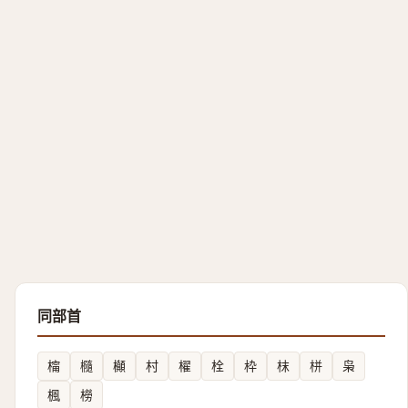
同部首
橣
㰐
㰜
村
櫂
栓
枠
枺
栟
枭
楓
橯