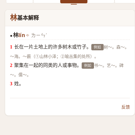
林
基本解释
林
lín
ㄌㄧㄣˊ
●
长在一片土地上的许多树木或竹子。
树～。森～。
例如
～海。～薮（①山林小泽；②喻丛集的处所）。
聚集在一起的同类的人或事物。
书～。艺～。碑
例如
～。儒～。
姓。
反馈