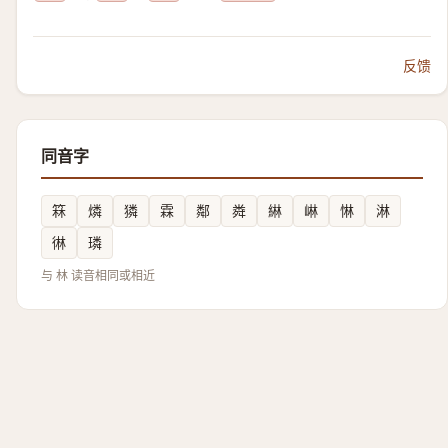
反馈
同音字
箖
燐
獜
霖
鄰
粦
綝
崊
惏
淋
㣩
璘
与 林 读音相同或相近