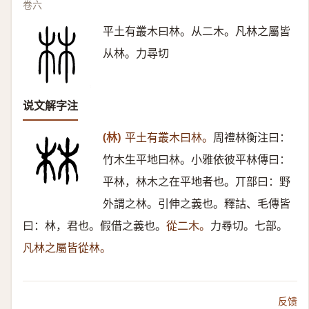
卷六
平土有叢木曰林。从二木。凡林之屬皆
从林。力尋切
说文解字注
(林)
平土有叢木曰林。
周禮林衡注曰：
竹木生平地曰林。小雅依彼平林傳曰：
平林，林木之在平地者也。丌部曰：野
外謂之林。引伸之義也。釋詁、毛傳皆
曰：林，君也。假借之義也。
從二木。
力尋切。七部。
凡林之屬皆從林。
反馈