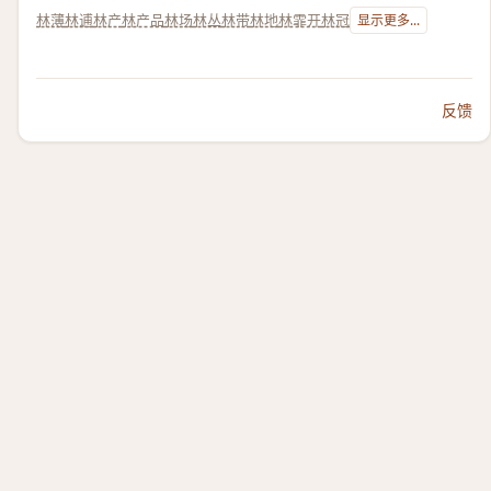
林薄
林逋
林产
林产品
林场
林丛
林带
林地
林霏开
林冠
显示更多...
反馈