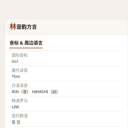
林
音韵方言
音标 & 周边语言
国际音标
lin˧˥
唐代读音
*lim
日语读音
RIN（音） HAYASHI（訓）
韩语罗马
LIM
现代韩语
림 임