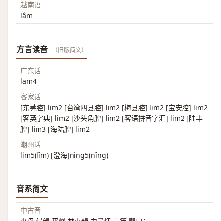
越南语
lâm
方言读音
（旧版简文）
广东话
lam4
客家话
[东莞腔] lim2 [台湾四县腔] lim2 [梅县腔] lim2 [宝安腔] lim2
[客英字典] lim2 [沙头角腔] lim2 [客语拼音字汇] lim2 [陆丰
腔] lim3 [海陆腔] lim2
潮州话
lim5(lîm) [澄海]ning5(nîng)
音系简文
中古音
來母 侵韻 平聲 林小韻 力尋切 三等 開口；