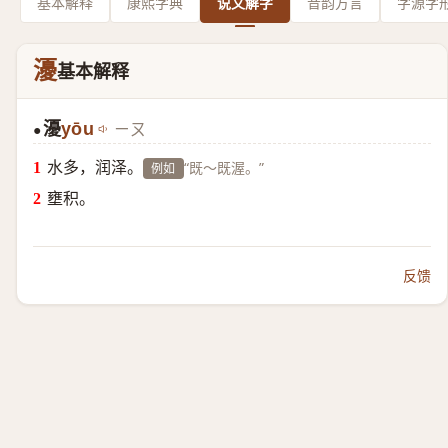
基本解释
康熙字典
说文解字
音韵方言
字源字
瀀
基本解释
瀀
yōu
ㄧㄡ
●
水多，润泽。
“既～既渥。”
例如
壅积。
反馈