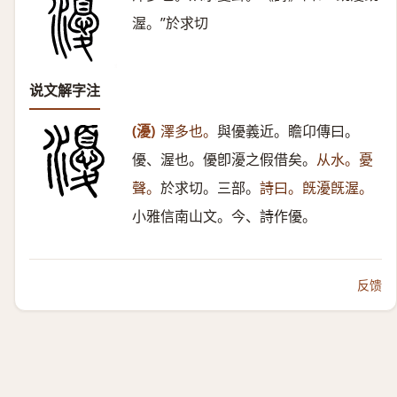
渥。”於求切
说文解字注
(瀀)
澤多也。
與優義近。瞻卬傳曰。
優、渥也。優卽瀀之假借矣。
从水。憂
聲。
於求切。三部。
詩曰。旣瀀旣渥。
小雅信南山文。今、詩作優。
反馈