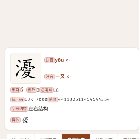
拼音
yōu
注音
ㄧㄡ
氵
部首
部外
总笔画
3
18
统一码
CJK 7000
笔顺
441132511454544354
字形结构
左右结构
异体