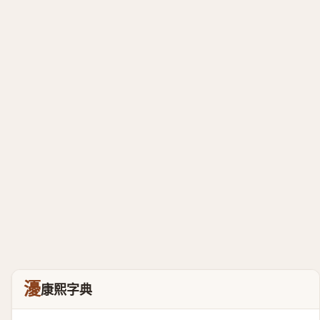
瀀
康熙字典