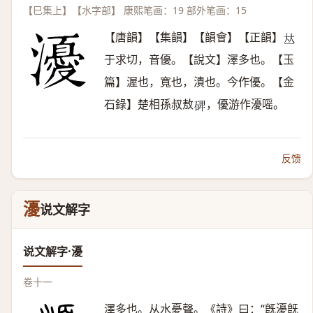
【巳集上】【水字部】 康熙笔画：19 部外笔画：15
【唐韻】【集韻】【韻會】【正韻】
𠀤
于求切，音優。【說文】澤多也。【玉
篇】渥也，寬也，漬也。今作優。【金
石錄】楚相孫叔敖
，優游作瀀嗂。
𥓓
反馈
瀀
说文解字
说文解字·瀀
卷十一
澤多也。从水憂聲。《詩》曰：“旣瀀旣