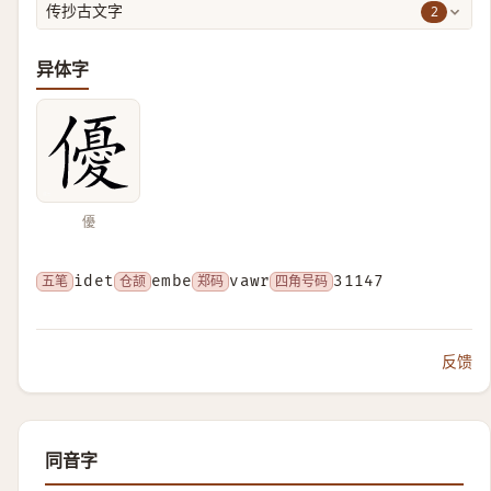
2
传抄古文字
异体字
優
五笔
idet
仓颉
embe
郑码
vawr
四角号码
31147
反馈
同音字