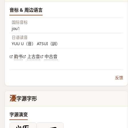
音标 & 周边语言
国际音标
jou˥
日语读音
YUU U（音） ATSUI（訓）
韵书
上古音
中古音
反馈
瀀
字源字形
字源演变