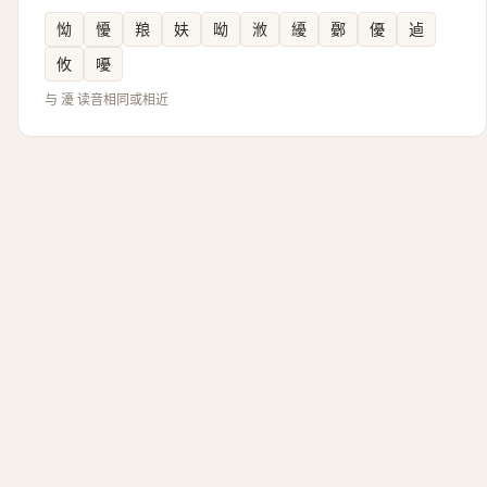
怮
懮
羪
妋
呦
浟
纋
鄾
優
逌
攸
嚘
与 瀀 读音相同或相近