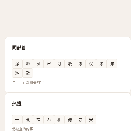
同部首
漯
渺
渱
沑
汀
㶋
潵
汉
㵕
渖
浺
澉
与「氵」部相关的字
热搜
一
爱
福
龙
和
德
静
安
常被查询的字