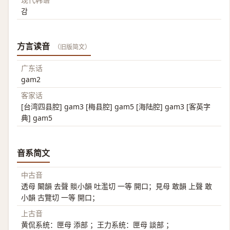
감
方言读音
（旧版简文）
广东话
gam2
客家话
[台湾四县腔] gam3 [梅县腔] gam5 [海陆腔] gam3 [客英字
典] gam5
音系简文
中古音
透母 闞韻 去聲 賧小韻 吐濫切 一等 開口；見母 敢韻 上聲 敢
小韻 古覽切 一等 開口；
上古音
黄侃系统：匣母 添部 ；王力系统：匣母 談部 ；