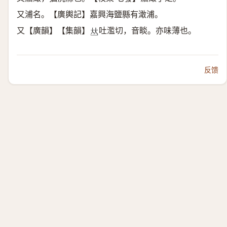
又浦名。【廣輿記】嘉興海鹽縣有澉浦。
又【廣韻】【集韻】
吐濫切，音睒。亦味薄也。
𠀤
反馈