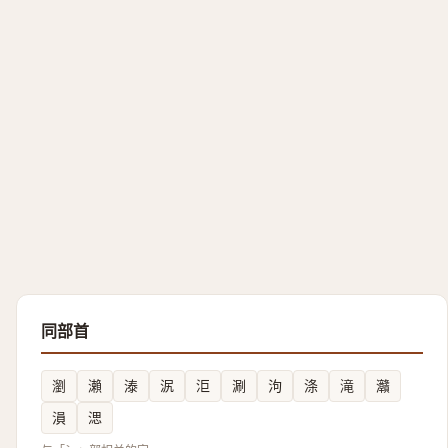
同部首
瀏
瀨
溙
泦
洰
涮
泃
涤
滝
灨
溳
㴓