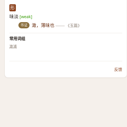
形
味淡
[weak]
书证
澉，薄味也
——
《玉篇》
常用词组
澉浦
反馈