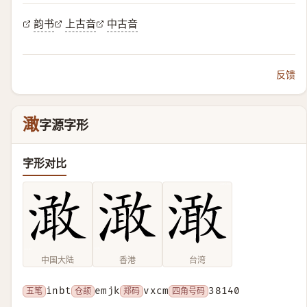
韵书
上古音
中古音
反馈
澉
字源字形
字形对比
中国大陆
香港
台湾
五笔
inbt
仓颉
emjk
郑码
vxcm
四角号码
38140