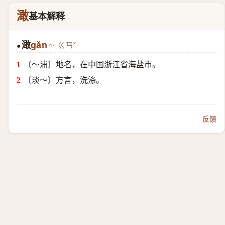
澉
基本解释
澉
gǎn
ㄍㄢˇ
●
〔～浦〕地名，在中国浙江省海盐市。
〔淡～〕方言，洗涤。
反馈