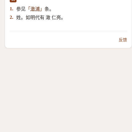
参见
条。
1.
「
澉浦
」
姓。如明代有 澉 仁亮。
2.
反馈