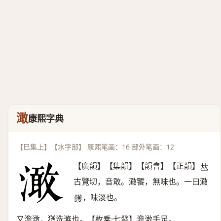
澉
康熙字典
【巳集上】【水字部】 康熙笔画：16 部外笔画：12
【廣韻】【集韻】【韻會】【正韻】
𠀤
古覽切，音敢。澉䭕，無味也。一曰澉
，味淡也。
𩟓
又澹澉，猶洗滌也。【枚乗·七發】澹澉手足。