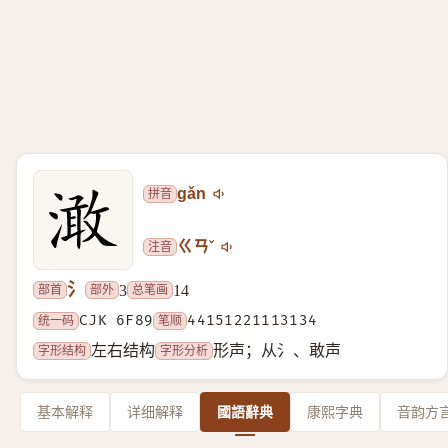
拼音
gǎn
注音
ㄍㄢˇ
氵
部首
部外
总笔画
3
14
统一码
CJK 6F89
笔顺
44151221113134
字形结构
字形分析
左右结构
形声；从氵、敢声
基本解释
详细解释
國語辭典
康熙字典
音韵方