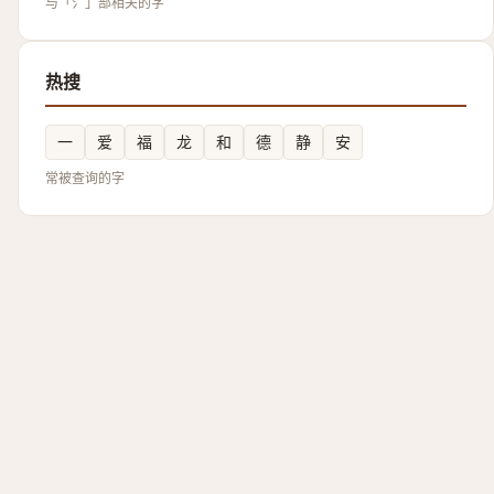
与「氵」部相关的字
热搜
一
爱
福
龙
和
德
静
安
常被查询的字