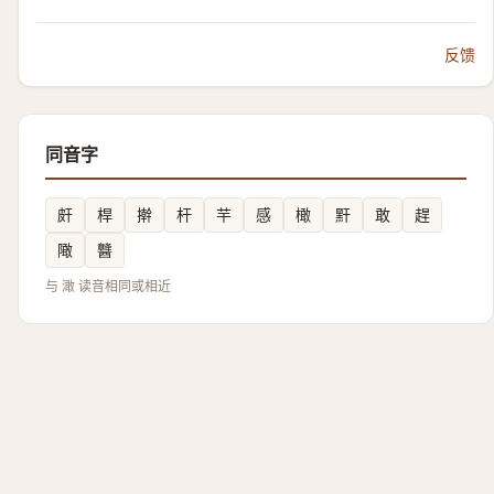
反馈
同音字
皯
桿
擀
杆
芉
感
橄
䵟
敢
趕
䧩
䤗
与 澉 读音相同或相近