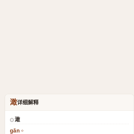
澉
详细解释
澉
◎
gǎn