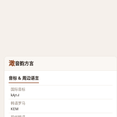
澉
音韵方言
音标 & 周边语言
国际音标
kĄn˨˩˦
韩语罗马
KEM
现代韩语