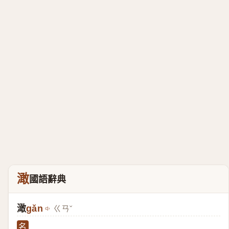
澉
國語辭典
澉
gǎn
ㄍㄢˇ
名