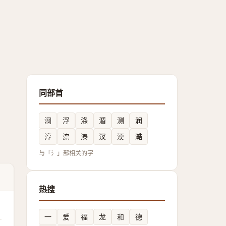
同部首
浻
浮
涤
涽
测
润
涥
渿
溙
汊
渜
澔
与「氵」部相关的字
热搜
一
爱
福
龙
和
德