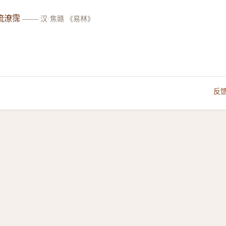
流潦霈
——
汉·焦赣 《易林》
反