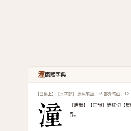
潼
康熙字典
【巳集上】【水字部】 康熙笔画：16 部外笔画：12
【唐韻】【正韻】徒紅切【集
界。