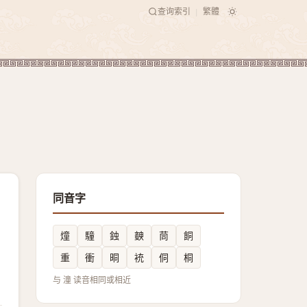
查询索引
繁體
|
同音字
燑
䮵
鉵
螤
茼
餇
重
衝
晍
䘪
侗
桐
与 潼 读音相同或相近