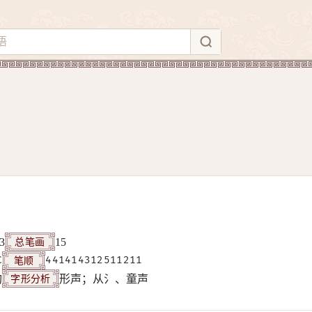
总笔画
3
15
笔顺
C
441414312511211
字形分析
构
形声；从氵、童声