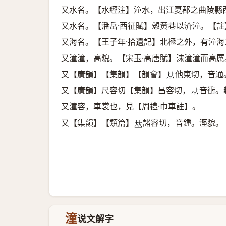
又水名。【水經注】潼水，出江夏郡之曲陵縣
又水名。【潘岳·西征賦】愬黃巷以濟潼。【
又海名。【王子年·拾遺記】北極之外，有潼海
又潼潼，高貌。【宋玉·高唐賦】沫潼潼而高厲
又【廣韻】【集韻】【韻會】
他東切，音通
𠀤
又【廣韻】尺容切【集韻】昌容切，
音衝。
𠀤
又潼容，車裳也，見【周禮·巾車註】。
又【集韻】【類篇】
諸容切，音鍾。溼貌。
𠀤
潼
说文解字