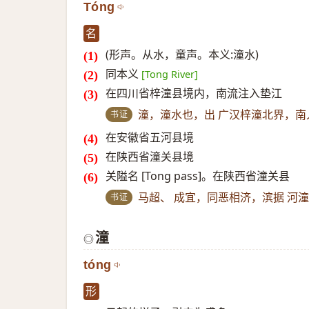
Tóng
名
(形声。从水，童声。本义:潼水)
同本义
[Tong River]
在四川省梓潼县境内，南流注入垫江
书证
潼，潼水也，出 广汉梓潼北界，南
在安徽省五河县境
在陕西省潼关县境
关隘名 [Tong pass]。在陕西省潼关县
书证
马超、 成宜，同恶相济，滨据 河
潼
◎
tóng
形