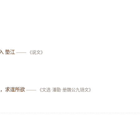
入 垫江
——
《说文》
潼，求逞所欲
——
《文选·潘勖·册魏公九钖文》