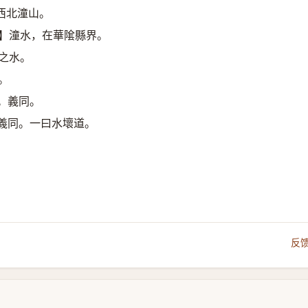
西北潼山。
註】潼水，在華隂縣界。
之水。
。
。義同。
義同。一曰水壞道。
反