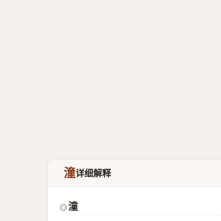
潼
详细解释
潼
◎