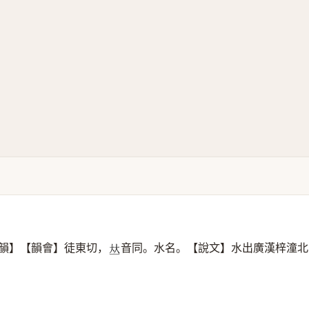
韻】【韻會】徒東切，
音同。水名。【說文】水出廣漢梓潼北
𠀤