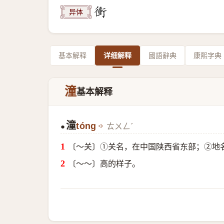
异体
基本解释
详细解释
國語辭典
康熙字典
潼
基本解释
潼
tóng
ㄊㄨㄥˊ
●
〔～关〕①关名，在中国陕西省东部；②地
〔～～〕高的样子。