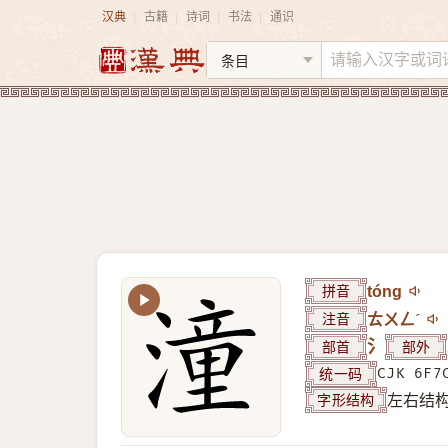
汉典
古籍
诗词
书法
通识
|
|
|
|
拼音
tóng
注音
ㄊㄨㄥˊ
部首
氵
部外
统一码
CJK 6F7
字形结构
左右结