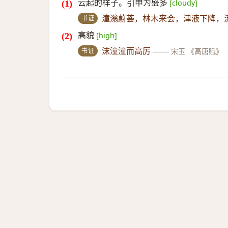
云起的样子。引申为盛多
[cloudy]
书证
潼滃蔚荟，林木来会，津液下降，
高貌
[high]
书证
沫潼潼而高厉
——
宋玉 《高唐赋》