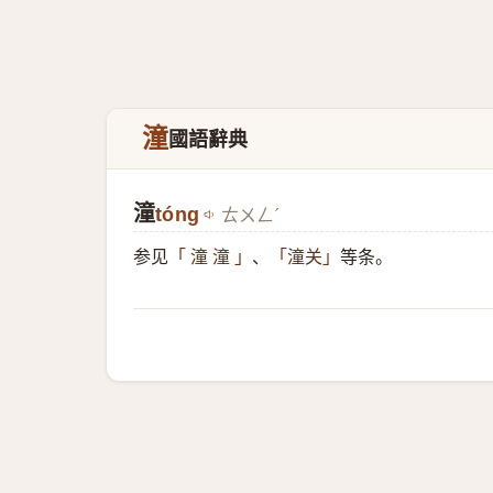
潼
國語辭典
潼
tóng
ㄊㄨㄥˊ
参见
、
等条。
「 潼 潼 」
「潼关」