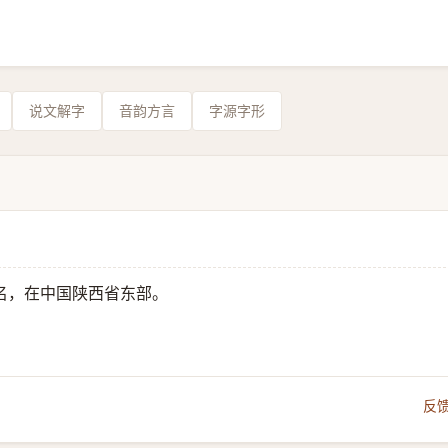
说文解字
音韵方言
字源字形
名，在中国陕西省东部。
反