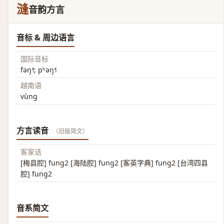
漨
音韵方言
音标 & 周边语言
国际音标
fəŋ˧˥; pʰəŋ˧˥
越南语
vùng
方言读音
（旧版简文）
客家话
[梅县腔] fung2 [海陆腔] fung2 [客英字典] fung2 [台湾四县
腔] fung2
音系简文