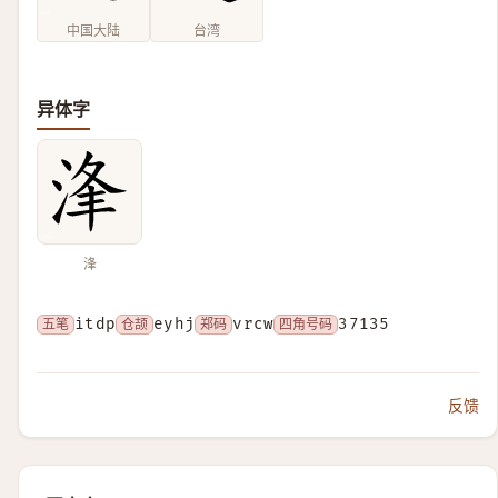
中国大陆
台湾
异体字
浲
五笔
itdp
仓颉
eyhj
郑码
vrcw
四角号码
37135
反馈