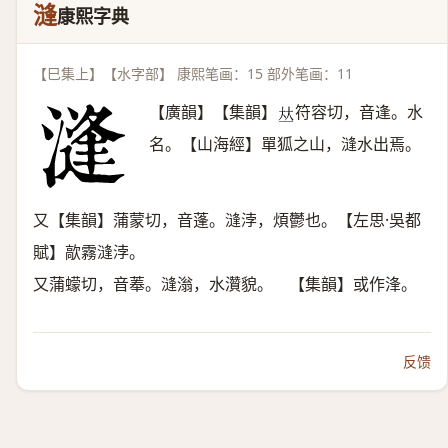
漨
康熙字典
【巳集上】【水字部】 康熙笔画：15 部外笔画：11
【廣韻】【集韻】
符容切，音逢。水
𠀤
名。【山海經】單狐之山，漨水出焉。
又【集韻】蒲蒙切，音蓬。漨浡，煩鬱也。【左思·吳都
賦】歊霧漨浡。
又蒲蠓切，音菶。漨滃，水灒貌。 【集韻】或作浲。
反馈