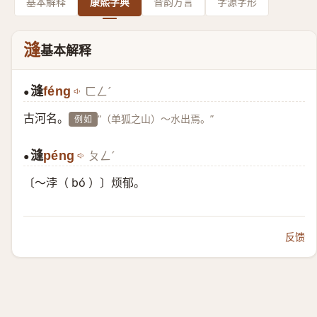
基本解释
康熙字典
音韵方言
字源字形
漨
基本解释
漨
féng
ㄈㄥˊ
●
古河名。
“（单狐之山）～水出焉。”
例如
漨
péng
ㄆㄥˊ
●
〔～浡（ bó ）〕烦郁。
反馈