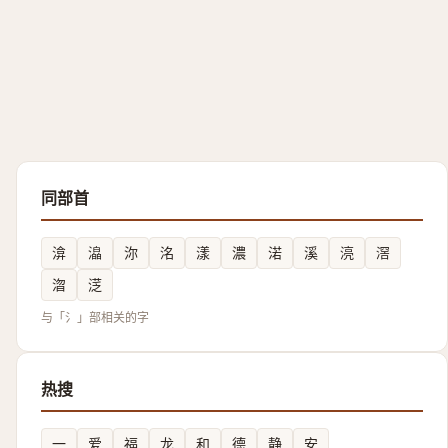
同部首
渰
㵿
沵
洺
漾
濃
渃
溪
湸
滘
㳷
㴀
与「氵」部相关的字
热搜
一
爱
福
龙
和
德
静
安