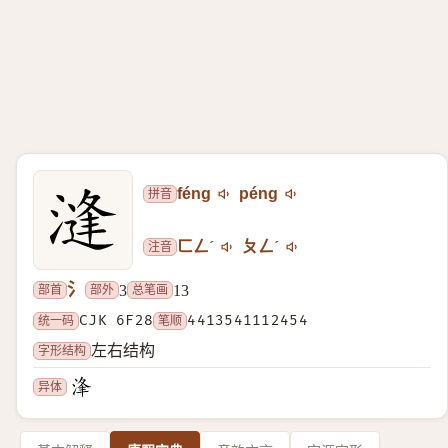
拼音
féng
péng
注音
ㄈㄥˊ
ㄆㄥˊ
氵
部首
部外
总笔画
3
13
统一码
CJK 6F28
笔顺
4413541112454
字形结构
左右结构
异体