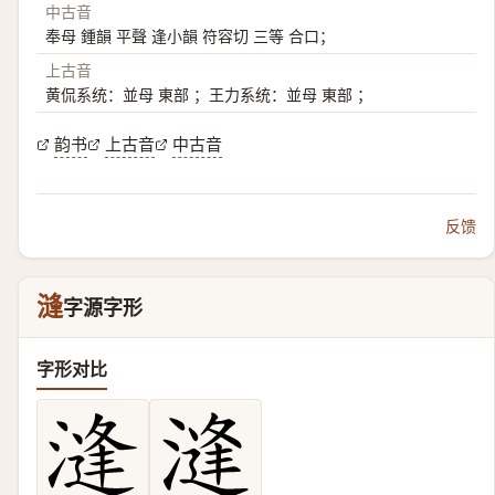
中古音
奉母 鍾韻 平聲 逢小韻 符容切 三等 合口；
上古音
黄侃系统：並母 東部 ；王力系统：並母 東部 ；
韵书
上古音
中古音
反馈
漨
字源字形
字形对比