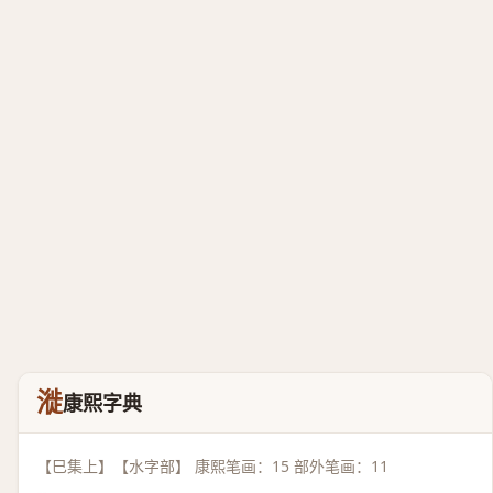
漇
康熙字典
【巳集上】【水字部】 康熙笔画：15 部外笔画：11