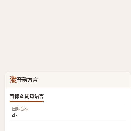
漇
音韵方言
音标 & 周边语言
国际音标
ɕi˨˩˦