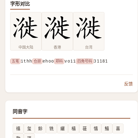
字形对比
中国大陆
香港
台湾
五笔
ithh
仓颉
ehoo
郑码
voii
四角号码
31181
反馈
同音字
禧
玺
鉩
铣
纚
橲
蓰
憘
鱚
喜