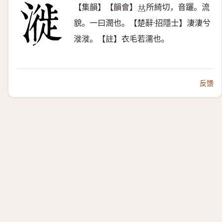
【集韻】【韻會】
所綺切，音躧。流
𠀤
貌。一曰潤也。【楚辭·招隱士】淒淒兮
漇漇。【註】衣毛若濡也。
反馈