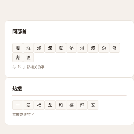
同部首
湘
漲
涨
涑
瀐
泌
浔
潹
沩
㳜
滮
瀌
与「氵」部相关的字
热搜
一
爱
福
龙
和
德
静
安
常被查询的字