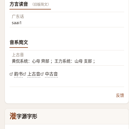
方言读音
（旧版简文）
广东话
saai1
音系简文
上古音
黄侃系统：心母 齊部 ；王力系统：山母 支部 ；
韵书
上古音
中古音
反馈
漇
字源字形