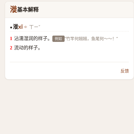
漇
基本解释
漇
xǐ
ㄒㄧˇ
●
沾濡湿润的样子。
“竹竿何嫋嫋，鱼尾何～～！”
例如
流动的样子。
反馈