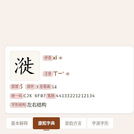
拼音
xǐ
注音
ㄒㄧˇ
氵
部首
部外
总笔画
3
14
统一码
CJK 6F07
笔顺
44133221212134
字形结构
左右结构
基本解释
康熙字典
音韵方言
字源字形