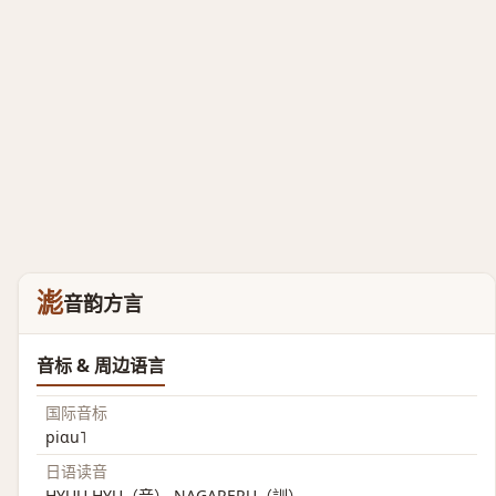
滮
音韵方言
音标 & 周边语言
国际音标
piɑu˥
日语读音
HYUU HYU（音） NAGARERU（訓）