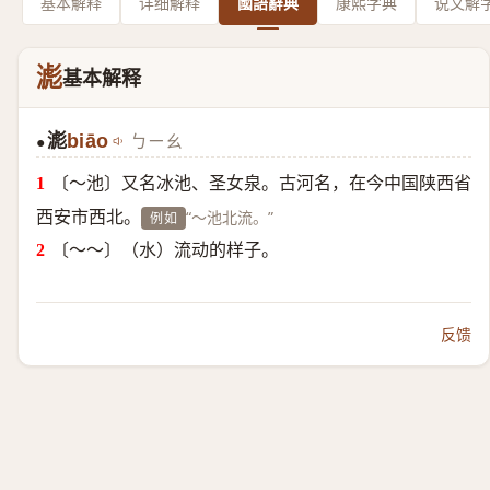
基本解释
详细解释
國語辭典
康熙字典
说文解
滮
基本解释
滮
biāo
ㄅㄧㄠ
●
〔～池〕又名冰池、圣女泉。古河名，在今中国陕西省
西安市西北。
“～池北流。”
例如
〔～～〕（水）流动的样子。
反馈