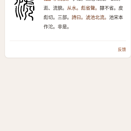
滮、流貌。
从水。彪省聲。
隸不省。皮
彪切。三部。
詩曰。淲池北流。
池宋本
作沱。非是。
反馈