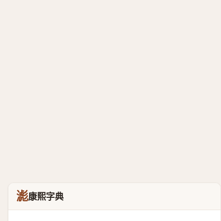
滮
康熙字典