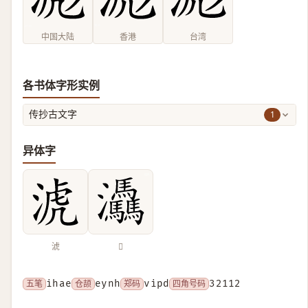
中国大陆
香港
台湾
各书体字形实例
1
传抄古文字
异体字
淲
𤆀
五笔
ihae
仓颉
eynh
郑码
vipd
四角号码
32112