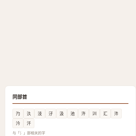
同部首
汋
汣
汥
汓
汲
池
汻
汌
汇
汼
汵
汘
与「氵」部相关的字