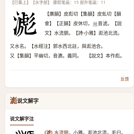
【巳集上】【水字部】 康熙笔画：15 部外笔画：11
【廣韻】皮彪切【集韻】皮虬切【韻
會】【正韻】皮休切，
音淲。【說
𠀤
文】水流貌。【詩·小雅】滮池北流。
又水名。【水經注】郭水西北註，與滮池合。
又【集韻】平幽切，音瀌。義同。 【說文】本作彪。
反馈
滮
说文解字
说文解字注
(淲)
水流貌。
小雅。滮池北流。毛曰。