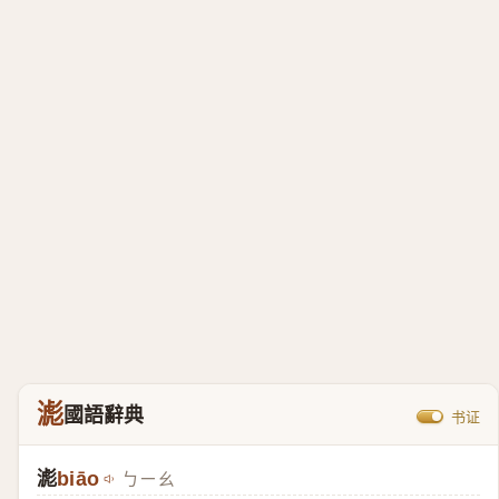
滮
國語辭典
书证
滮
biāo
ㄅㄧㄠ