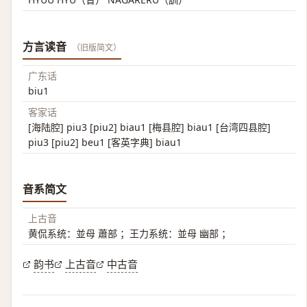
方言读音
（旧版简文）
广东话
biu1
客家话
[海陆腔] piu3 [piu2] biau1 [梅县腔] biau1 [台湾四县腔]
piu3 [piu2] beu1 [客英字典] biau1
音系简文
上古音
黄侃系统：並母 蕭部 ；王力系统：並母 幽部 ；
韵书
上古音
中古音