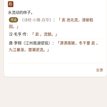
形
水流动的样子。
书证
《诗经·小雅·白华》
：
「 滮 池北流，浸彼稻
田。」
汉·毛亨·传：
「 滮 ，流貌。」
唐·李翶〈江州南湖堤铭〉：
「漭漭南陂，冬干夏 滮 ，
九江暴涨，潜潮逆流。」
反馈