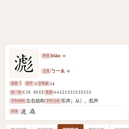
拼音
biāo
注音
ㄅㄧㄠ
氵
部首
部外
总笔画
3
14
统一码
CJK 6EEE
笔顺
44121531535333
字形结构
字形分析
左右结构
形声；从氵、彪声
异体