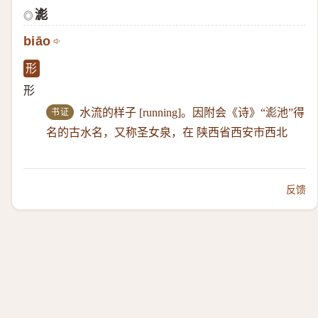
滮
◎
biāo
形
形
书证
水流的样子 [running]。因附会《诗》“滮池”得
名的古水名，又称圣女泉，在 陕西省西安市西北
反馈