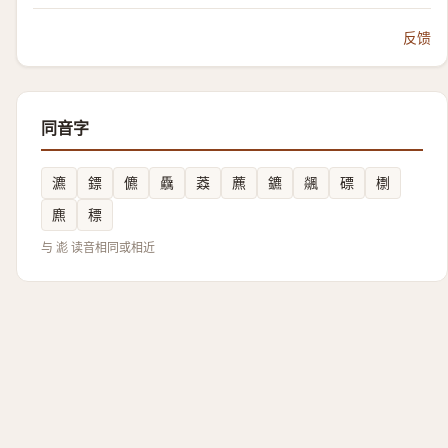
反馈
同音字
瀌
鏢
儦
驫
䔸
藨
鑣
飊
磦
檦
麃
䅺
与 滮 读音相同或相近