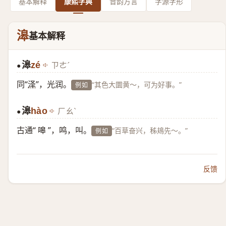
基本解释
康熙字典
音韵方言
字源字形
滜
基本解释
滜
zé
ㄗㄜˊ
●
同“
泽
”，光润。
“其色大圜黄～，可为好事。”
例如
滜
hào
ㄏㄠˋ
●
古通“ 嗥 ”，鸣，叫。
“百草奋兴，秭鳺先～。”
例如
反馈