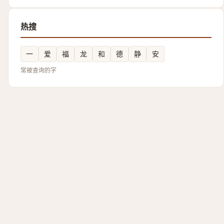
热搜
一
爱
福
龙
和
德
静
安
常被查询的字