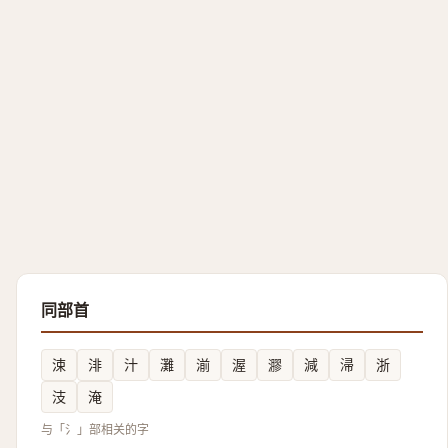
同部首
涑
渄
汁
灘
湔
渥
㶀
減
㴆
浙
汥
淹
与「氵」部相关的字