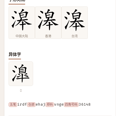
中国大陆
香港
台湾
异体字
𣽎
五笔
irdf
仓颉
ehaj
郑码
vnge
四角号码
36148