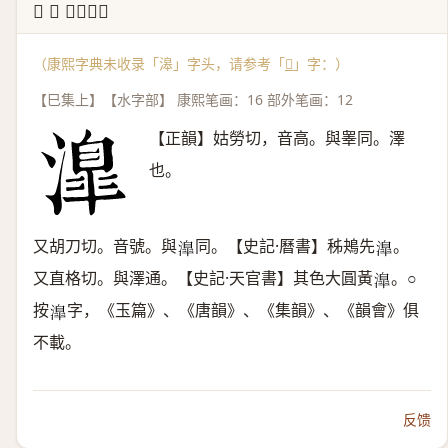
↳ 𣽎 康熙字典
（康熙字典未收录「滜」字头，请参考「
𣽎
」字：）
【巳集上】【水字部】 康熙笔画：16 部外笔画：12
【正韻】姑勞切，音高。與睾同。澤
也。
又胡刀切。音號。與
同。【史記·曆書】秭鴂先
。
𣽎
𣽎
又直格切。與澤通。【史記·天官書】其色大圓黃
。○
𣽎
按
字，《玉篇》、《唐韻》、《集韻》、《韻會》俱
𣽎
不載。
反馈