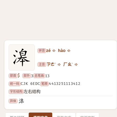
拼音
zé
hào
注音
ㄗㄜˊ
ㄏㄠˋ
氵
部首
部外
总笔画
3
13
统一码
CJK 6EDC
笔顺
4413251113412
字形结构
左右结构
异体