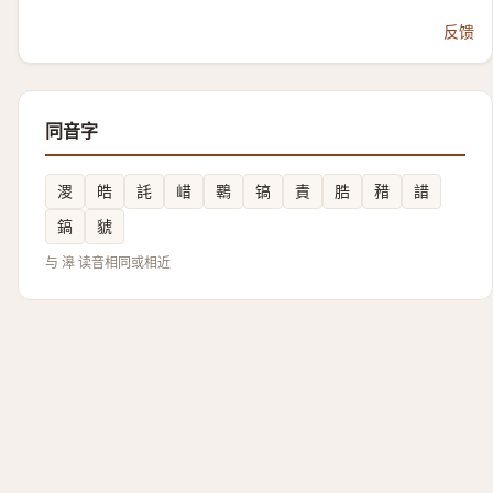
反馈
同音字
溭
皓
䚽
㟙
鸅
镐
責
㬶
矠
諎
鎬
䝞
与 滜 读音相同或相近