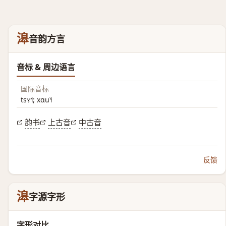
滜
音韵方言
音标 & 周边语言
国际音标
tsɤ˧˥; xɑu˥˧
韵书
上古音
中古音
反馈
滜
字源字形
字形对比