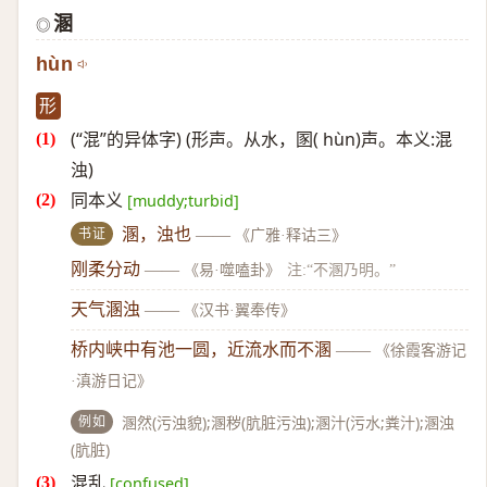
溷
◎
hùn
形
(“混”的异体字) (形声。从水，圂( hùn)声。本义:混
浊)
同本义
[muddy;turbid]
书证
溷，浊也
——
《广雅·释诂三》
刚柔分动
——
《易·噬嗑卦》
注:“不溷乃明。”
天气溷浊
——
《汉书·翼奉传》
桥内峡中有池一圆，近流水而不溷
——
《徐霞客游记
·滇游日记》
例如
溷然(污浊貌);溷秽(肮脏污浊);溷汁(污水;粪汁);溷浊
(肮脏)
混乱
[confused]