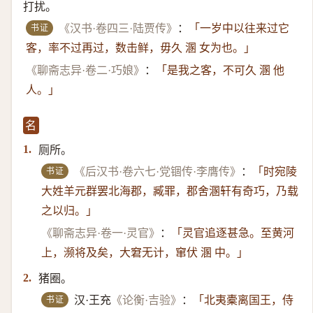
打扰。
书证
《汉书·卷四三·陆贾传》
：
「一岁中以往来过它
客，率不过再过，数击鲜，毋久 溷 女为也。」
《聊斋志异·卷二·巧娘》
：
「是我之客，不可久 溷 他
人。」
名
厕所。
1.
书证
《后汉书·卷六七·党锢传·李膺传》
：
「时宛陵
大姓羊元群罢北海郡，臧罪，郡舍溷轩有奇巧，乃载
之以归。」
《聊斋志异·卷一·灵官》
：
「灵官追逐甚急。至黄河
上，濒将及矣，大窘无计，窜伏 溷 中。」
猪圈。
2.
书证
汉·王充
《论衡·吉验》
：
「北夷橐离国王，侍