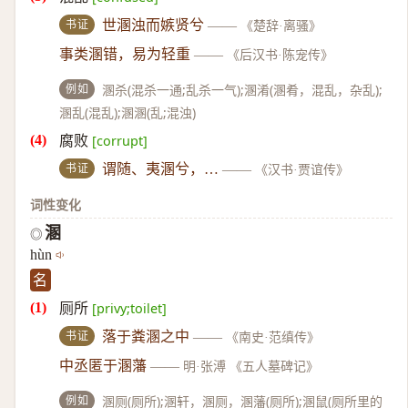
书证
世溷浊而嫉贤兮
——
《楚辞·离骚》
事类溷错，易为轻重
——
《后汉书·陈宠传》
例如
溷杀(混杀一通;乱杀一气);溷淆(溷肴，混乱，杂乱);
溷乱(混乱);溷溷(乱;混浊)
腐败
[corrupt]
书证
谓随、夷溷兮，…
——
《汉书·贾谊传》
词性变化
溷
◎
hùn
名
厕所
[privy;toilet]
书证
落于粪溷之中
——
《南史·范缜传》
中丞匿于溷藩
——
明·张溥 《五人墓碑记》
例如
溷厕(厕所);溷轩，溷厕，溷藩(厕所);溷鼠(厕所里的