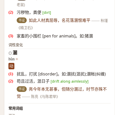
老鼠)
污秽物，粪便
[dirt]
书证
如此人材真屈辱，名花落溷恨难平
——
秋瑾
《精卫石》
家畜的小围栏 [pen for animals]。如:猪溷
词性变化
溷
◎
hùn
动
扰乱，打扰 [disorder]。如:溷扰(混扰);溷帐(纠缠)
苟且过活，混日子
[drift along aimlessly]
书证
亮今年本无甚事，但随分溷过，时节亦殊不
觉
——
陈亮《与陈君举》
常用词组