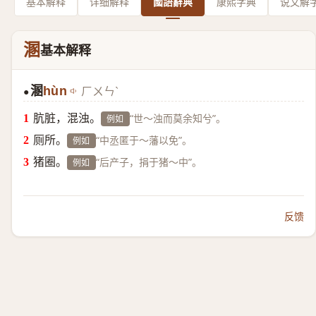
基本解释
详细解释
國語辭典
康熙字典
说文解
溷
基本解释
溷
hùn
ㄏㄨㄣˋ
●
肮脏，混浊。
“世～浊而莫余知兮”。
例如
厕所。
“中丞匿于～藩以免”。
例如
猪圈。
“后产子，捐于猪～中”。
例如
反馈