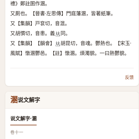
禮》鄭註圂作溷。
又厠也。【晉書·左思傳】門庭藩溷，皆著紙筆。
又【集韻】戸袞切，音混。
又胡慣切，音患。義
同。
𠀤
又【集韻】【韻會】
胡昆切，音魂。鬱熱也。【宋玉·
𠀤
風賦】憞溷鬱邑。【註】憞溷。煩濁貌。一曰熱鬱貌。
反馈
溷
说文解字
说文解字·溷
卷十一