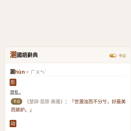
溷
國語辭典
书证
溷
hùn
ㄏㄨㄣˋ
形
混乱。
书证
《楚辞·屈原·离骚》
：
「世溷浊而不分兮，好蔽美
而嫉妒。」
动