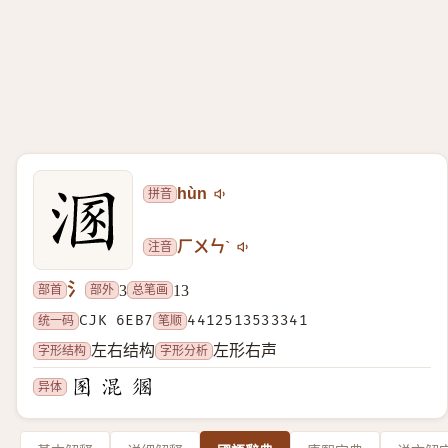
拼音
hùn
注音
ㄏㄨㄣˋ
氵
部首
部外
总笔画
3
13
统一码
CJK 6EB7
笔顺
4412513533341
字形结构
字形分析
左右结构
左形右声
异体