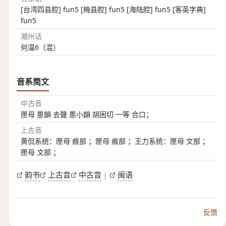
[台湾四县腔] fun5 [梅县腔] fun5 [海陆腔] fun5 [客英字典]
fun5
潮州话
何温6（混）
音系简文
中古音
匣母 慁韻 去聲 慁小韻 胡困切 一等 合口；
上古音
黄侃系统：匣母 痕部 ；匣母 痕部 ；王力系统：匣母 文部 ；
匣母 文部 ；
韵书
上古音
中古音
闽语
|
反馈