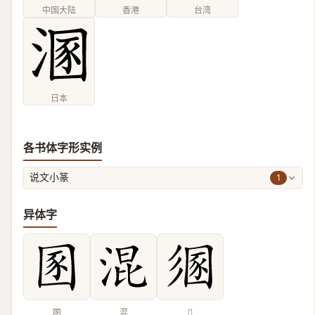
中国大陆
香港
台湾
日本
各书体字形实例
1
说文小篆
异体字
圂
混
𢒤