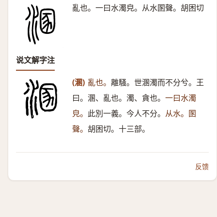
亂也。一曰水濁皃。从水圂聲。胡困切
说文解字注
(溷)
亂也。
離騷。世溷濁而不分兮。王
曰。溷、亂也。濁、貪也。
一曰水濁
皃。
此別一義。今人不分。
从水。圂
聲。
胡困切。十三部。
反馈