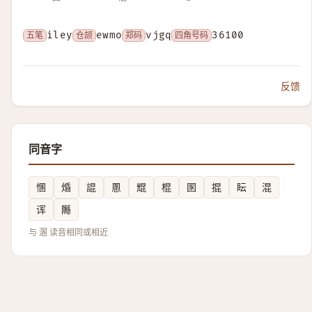
五笔
iley
仓颉
ewmo
郑码
vjgq
四角号码
36100
反馈
同音字
㥵
焝
䛰
慁
尡
棍
圂
掍
眃
混
诨
䧰
与 溷 读音相同或相近