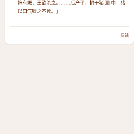
婢有娠，王欲杀之。……后产子，捐于猪 溷 中，猪
以口气嘘之不死。」
反馈