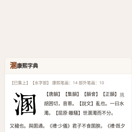
溷
康熙字典
【巳集上】【水字部】 康熙笔画：14 部外笔画：10
【唐韻】【集韻】【韻會】【正韻】
𠀤
胡困切，音慁。【說文】亂也。一曰水
濁。【屈原·離騷】世溷濁而不分。
又穢也。與圂通。《禮·少儀》君子不食圂腴。《禮·旣夕