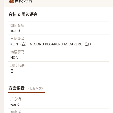
溷
音韵方言
音标 & 周边语言
国际音标
xuən˥˧
日语读音
KON（音） NIGORU KEGARERU MIDARERU（訓）
韩语罗马
HON
现代韩语
혼
方言读音
（旧版简文）
广东话
wan6
客家话