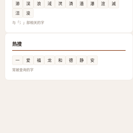
瀄
洖
浪
淢
滼
潾
濇
瀑
渲
滅
沑
浚
与「氵」部相关的字
热搜
一
爱
福
龙
和
德
静
安
常被查询的字