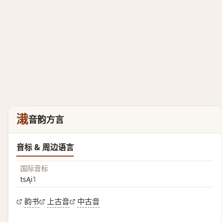
溨
音韵方言
音标 & 周边语言
国际音标
tsĄi˥
韵书
上古音
中古音