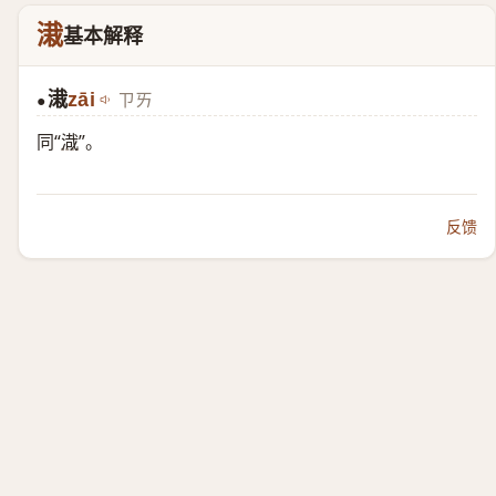
溨
基本解释
溨
zāi
ㄗㄞ
●
同“
渽
”。
反馈