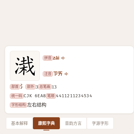
拼音
zāi
注音
ㄗㄞ
氵
部首
部外
总笔画
3
13
统一码
CJK 6EA8
笔顺
4411211234534
字形结构
左右结构
基本解释
康熙字典
音韵方言
字源字形