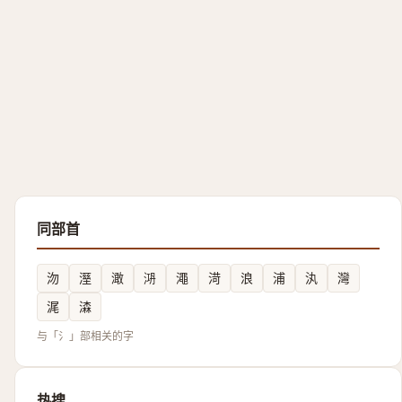
同部首
沕
溼
澉
㳩
澠
渮
浪
浦
汍
灣
浘
潹
与「氵」部相关的字
热搜