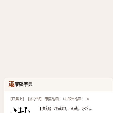
溨
康熙字典
【巳集上】【水字部】 康熙笔画：14 部外笔画：10
【廣韻】昨哉切，音裁。水名。