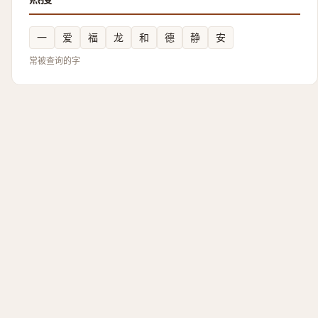
一
爱
福
龙
和
德
静
安
常被查询的字