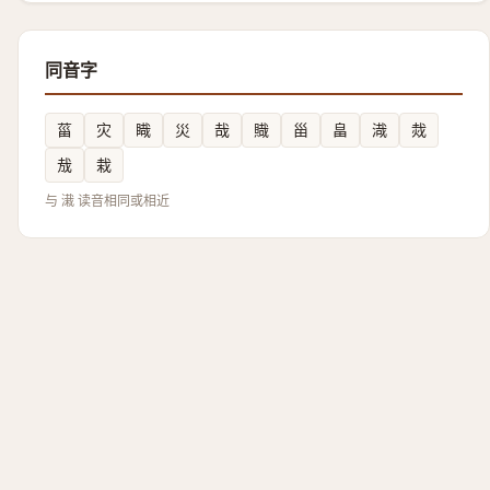
同音字
菑
灾
睵
災
哉
賳
甾
畠
渽
烖
㦲
栽
与 溨 读音相同或相近