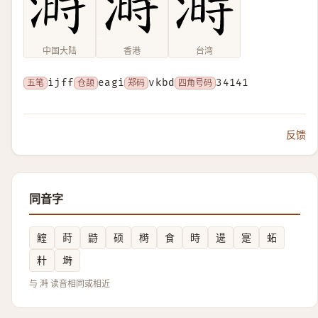
中国大陆
香港
台湾
五笔
ijff
仓颉
eagi
郑码
vkbd
四角号码
34141
反馈
同音字
鰘
莳
鼭
硕
榯
食
時
遈
寔
䖨
籵
塒
与 溡 读音相同或相近