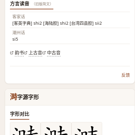
方言读音
（旧版简文）
客家话
[客英字典] shi2 [海陆腔] shi2 [台湾四县腔] sii2
潮州话
si5
韵书
上古音
中古音
反馈
溡
字源字形
字形对比