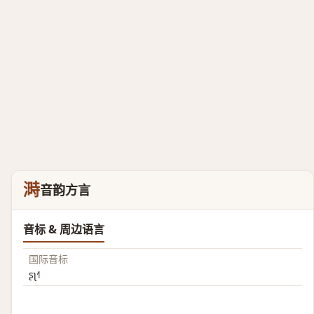
溡
音韵方言
音标 & 周边语言
国际音标
ʂʅ˧˥