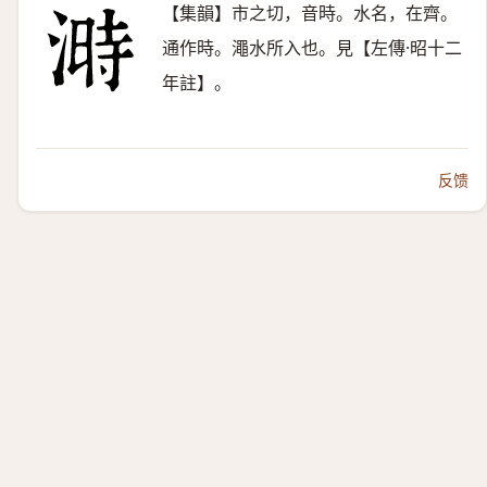
【集韻】市之切，音時。水名，在齊。
通作時。澠水所入也。見【左傳·昭十二
年註】。
反馈