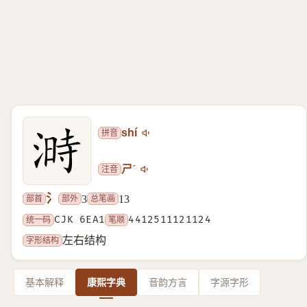
拼音
shí
注音
ㄕˊ
氵
部首
部外
总笔画
3
13
统一码
CJK 6EA1
笔顺
4412511121124
字形结构
左右结构
基本解释
康熙字典
音韵方言
字源字形