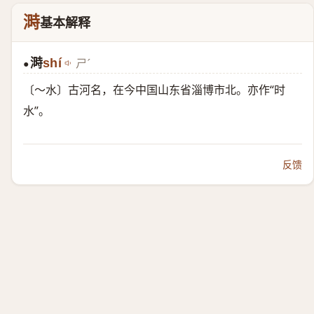
溡
基本解释
溡
shí
ㄕˊ
●
〔～水〕古河名，在今中国山东省淄博市北。亦作“时
水”。
反馈