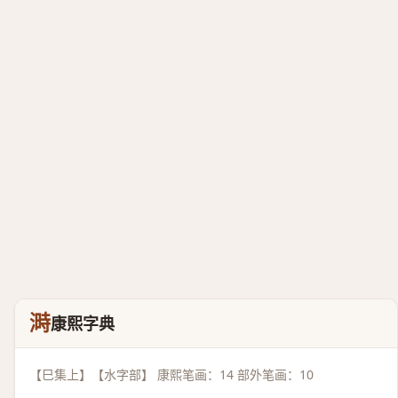
溡
康熙字典
【巳集上】【水字部】 康熙笔画：14 部外笔画：10