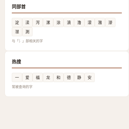
同部首
淀
渎
泻
漯
涂
濆
澛
濛
潴
濴
㶁
測
与「氵」部相关的字
热搜
一
爱
福
龙
和
德
静
安
常被查询的字