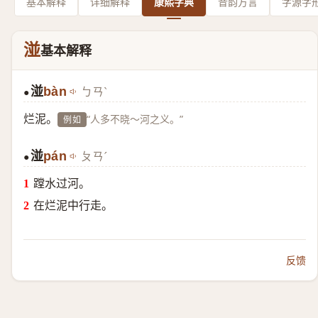
基本解释
详细解释
康熙字典
音韵方言
字源字
湴
基本解释
湴
bàn
ㄅㄢˋ
●
烂泥。
“人多不晓～河之义。”
例如
湴
pán
ㄆㄢˊ
●
蹚水过河。
在烂泥中行走。
反馈