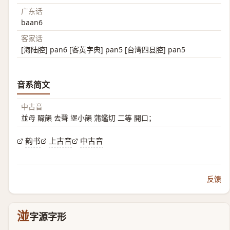
广东话
baan6
客家话
[海陆腔] pan6 [客英字典] pan5 [台湾四县腔] pan5
音系简文
中古音
並母 釅韻 去聲 埿小韻 蒲鑑切 二等 開口；
韵书
上古音
中古音
反馈
湴
字源字形