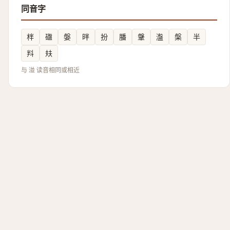
同音字
柈
䃲
媻
㫠
扮
膰
鞶
瀊
槃
半
㪵
㚘
与 湴 读音相同或相近