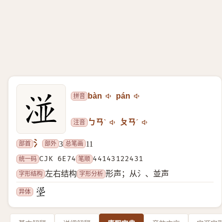
拼音
bàn
pán
注音
ㄅㄢˋ
ㄆㄢˊ
氵
部首
部外
总笔画
3
11
统一码
CJK 6E74
笔顺
44143122431
字形结构
字形分析
左右结构
形声；从氵、並声
异体