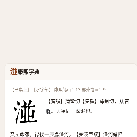
湴
康熙字典
【巳集上】【水字部】 康熙笔画：13 部外笔画：9
【廣韻】蒲鑒切【集韻】薄鑑切，
音
𠀤
。與埿同。深泥也。
𦝤
又星命家，祿後一辰爲湴河。【夢溪筆談】湴河謂陷