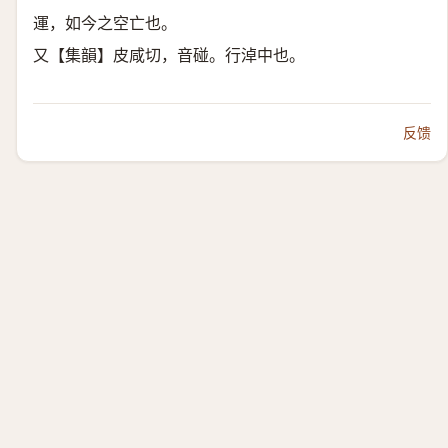
運，如今之空亡也。
又【集韻】皮咸切，音碰。行淖中也。
反馈