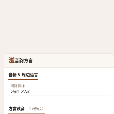
湴
音韵方言
音标 & 周边语言
国际音标
pĄn˥˧; pʰĄn˧˥
方言读音
（旧版简文）