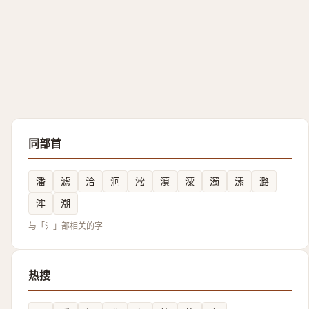
同部首
潘
滤
洽
泂
淞
湏
潥
濁
溸
潞
浶
潮
与「氵」部相关的字
热搜