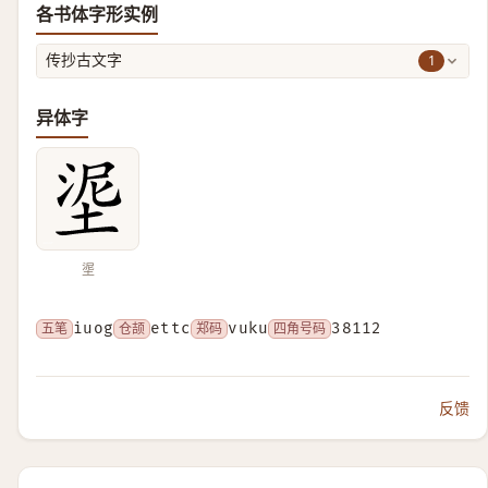
各书体字形实例
1
传抄古文字
异体字
埿
五笔
iuog
仓颉
ettc
郑码
vuku
四角号码
38112
反馈