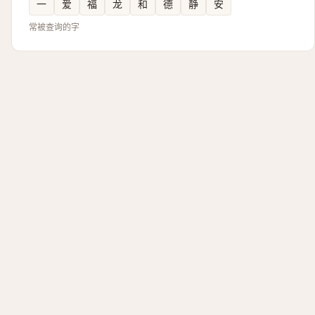
一
爱
福
龙
和
德
静
安
常被查询的字