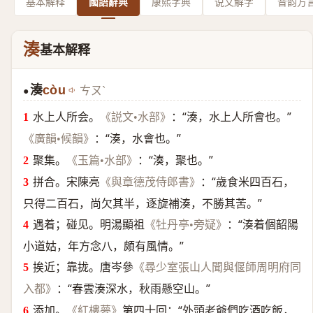
基本解释
國語辭典
康熙字典
说文解字
音韵方
湊
基本解释
湊
còu
ㄘㄡˋ
●
水上人所会。
：“湊，水上人所會也。”
《説文•水部》
：“湊，水會也。”
《廣韻•候韻》
聚集。
：“湊，聚也。”
《玉篇•水部》
拼合。宋陳亮
：“歲食米四百石，
《與章德茂侍郎書》
只得二百石，尚欠其半，逐旋補湊，不勝其苦。”
遇着；碰见。明湯顯祖
：“湊着個韶陽
《牡丹亭•旁疑》
小道姑，年方念八，頗有風情。”
挨近；靠拢。唐岑參
《尋少室張山人聞與偃師周明府同
：“春雲湊深水，秋雨懸空山。”
入都》
添加。
第四十回：“外頭老爺們吃酒吃飯，
《紅樓夢》