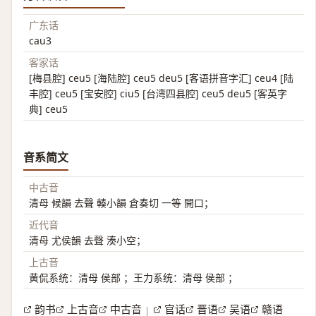
广东话
cau3
客家话
[梅县腔] ceu5 [海陆腔] ceu5 deu5 [客语拼音字汇] ceu4 [陆
丰腔] ceu5 [宝安腔] ciu5 [台湾四县腔] ceu5 deu5 [客英字
典] ceu5
音系简文
中古音
清母 候韻 去聲 輳小韻 倉奏切 一等 開口；
近代音
清母 尤侯韻 去聲 湊小空；
上古音
黄侃系统：清母 侯部 ；王力系统：清母 侯部 ；
韵书
上古音
中古音
官话
晋语
吴语
赣语
|