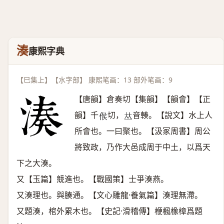
湊
康熙字典
【巳集上】【水字部】 康熙笔画：13 部外笔画：9
【唐韻】倉奏切【集韻】【韻會】【正
韻】千
切，
音輳。【說文】水上人
𠋫
𠀤
所會也。一曰聚也。【汲冢周書】周公
將致政，乃作大邑成周于中土，以爲天
下之大湊。
又【玉篇】競進也。【戰國策】士爭湊燕。
又湊理也。與腠通。【文心雕龍·養氣篇】湊理無滯。
又題湊，棺外累木也。【史記·滑稽傳】楩楓橡樟爲題