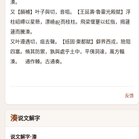
湊。
又【韻補】叶子與切，音咀。【王延壽·魯靈光殿賦】浮
柱岹嵽以星懸，漂嶢
而枝柱。飛梁偃蹇以虹指，揭蘧
𡸣
蘧而騰湊。
又叶遵遇切，疽去聲。【班固·東都賦】僻界西戎，險阻
四塞。脩其防禦，孰與處乎土中，平侇洞達，萬方輻
湊。 通作輳。古通奏。
反馈
湊
说文解字
说文解字·湊