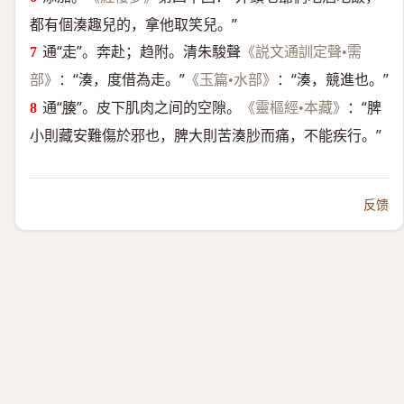
都有個湊趣兒的，拿他取笑兒。”
通“
走
”。奔赴；趋附。清朱駿聲
《説文通訓定聲•需
：“湊，度借為走。”
：“湊，競進也。”
部》
《玉篇•水部》
通“
腠
”。皮下肌肉之间的空隙。
：“脾
《靈樞經•本藏》
小則藏安難傷於邪也，脾大則苦湊䏚而痛，不能疾行。”
反馈