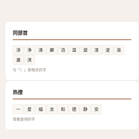
同部首
渄
浄
㵪
㶜
洦
㳑
㵠
渂
湜
㴴
漉
浹
与「氵」部相关的字
热搜
一
爱
福
龙
和
德
静
安
常被查询的字