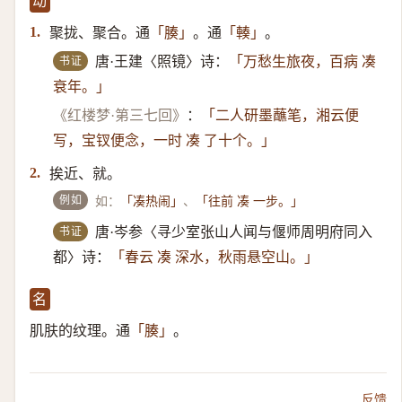
动
聚拢、聚合。通
。通
。
1.
「腠」
「輳」
书证
唐·王建〈照镜〉诗：
「万愁生旅夜，百病 凑
衰年。」
《红楼梦·第三七回》
：
「二人研墨蘸笔，湘云便
写，宝钗便念，一时 凑 了十个。」
挨近、就。
2.
例如
如：
、
「凑热闹」
「往前 凑 一步。」
书证
唐·岑参〈寻少室张山人闻与偃师周明府同入
都〉诗：
「春云 凑 深水，秋雨悬空山。」
名
肌肤的纹理。通
。
「腠」
反馈