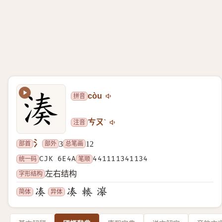
拼音
còu
注音
ㄘㄡˋ
氵
部首
部外
总笔画
3
12
统一码
CJK 6E4A
笔顺
441111341134
字形结构
左右结构
简体
异体