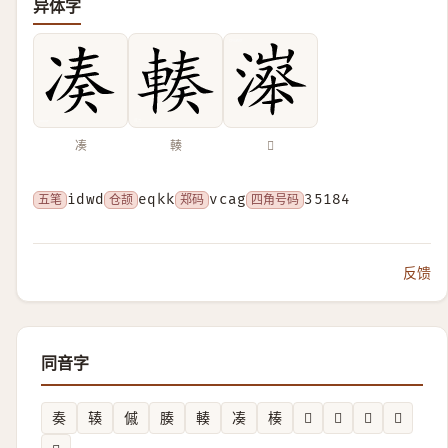
异体字
凑
輳
𣽵
五笔
idwd
仓颉
eqkk
郑码
vcag
四角号码
35184
反馈
同音字
奏
辏
傶
腠
輳
凑
楱
𦦅
𩹀
𨨯
𤆑