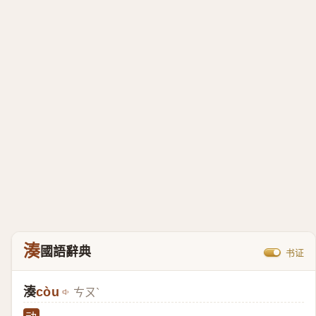
湊
國語辭典
书证
湊
còu
ㄘㄡˋ