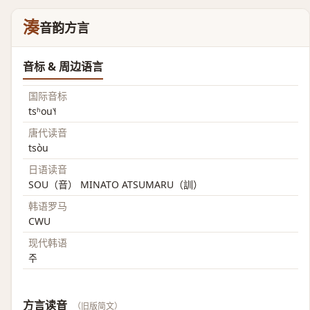
湊
音韵方言
音标 & 周边语言
国际音标
tsʰou˥˧
唐代读音
tsòu
日语读音
SOU（音） MINATO ATSUMARU（訓）
韩语罗马
CWU
现代韩语
주
方言读音
（旧版简文）