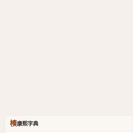
楱
康熙字典