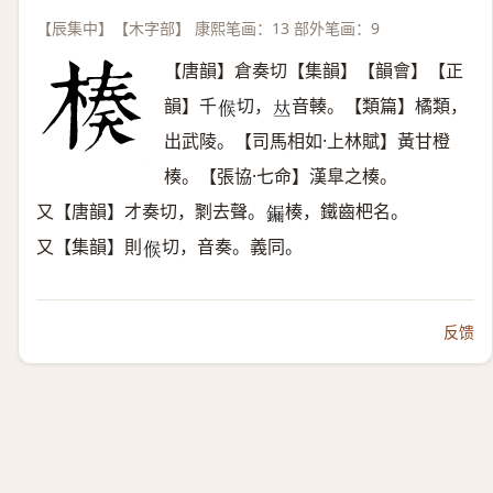
【辰集中】【木字部】 康熙笔画：13 部外笔画：9
【唐韻】倉奏切【集韻】【韻會】【正
韻】千
切，
音輳。【類篇】橘類，
𠋫
𠀤
出武陵。【司馬相如·上林賦】黃甘橙
楱。【張協·七命】漢臯之楱。
又【唐韻】才奏切，㔌去聲。
楱，鐵齒杷名。
𨫒
又【集韻】則
切，音奏。義同。
𠋫
反馈