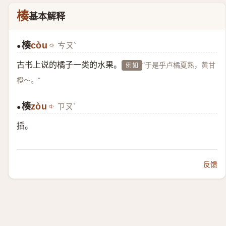
楱
基本解释
楱
còu
ㄘㄡˋ
●
古书上说的橘子一类的水果。
“于是乎卢橘夏熟，黄甘
例如
橙～。”
楱
zòu
ㄗㄡˋ
●
插。
反馈