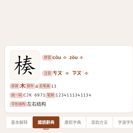
拼音
còu
zòu
注音
ㄘㄡˋ
ㄗㄡˋ
木
部首
部外
总笔画
4
13
统一码
CJK 6971
笔顺
1234111341134
字形结构
左右结构
基本解释
國語辭典
康熙字典
音韵方言
字源字