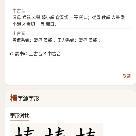
中古音
清母 候韻 去聲 輳小韻 倉奏切 一等 開口；從母 候韻 去聲 㔌
小韻 才奏切 一等 開口；
上古音
黄侃系统：清母 侯部 ；王力系统：清母 侯部 ；
韵书
上古音
中古音
反馈
楱
字源字形
字形对比