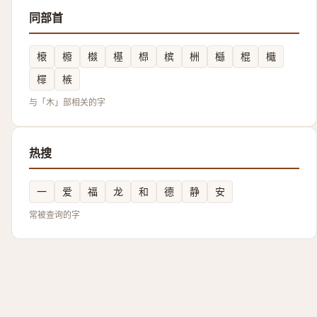
同部首
榱
櫠
㰊
樭
㭿
槟
栦
櫾
棍
檝
檌
槉
与「木」部相关的字
热搜
一
爱
福
龙
和
德
静
安
常被查询的字