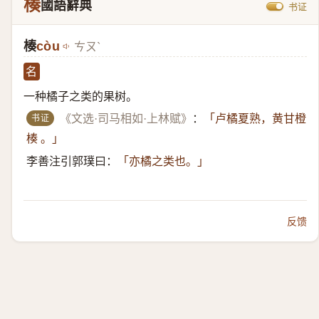
楱
國語辭典
书证
楱
còu
ㄘㄡˋ
名
一种橘子之类的果树。
书证
《文选·司马相如·上林赋》
：
「卢橘夏熟，黄甘橙
楱 。」
李善注引郭璞曰：
「亦橘之类也。」
反馈