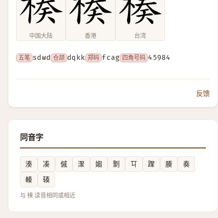
中国大陆
香港
台湾
五笔
sdwd
仓颉
dqkk
郑码
fcag
四角号码
45984
反馈
同音字
湊
凑
傶
㵵
媰
㔌
㔿
䠫
腠
奏
輳
辏
与 楱 读音相同或相近