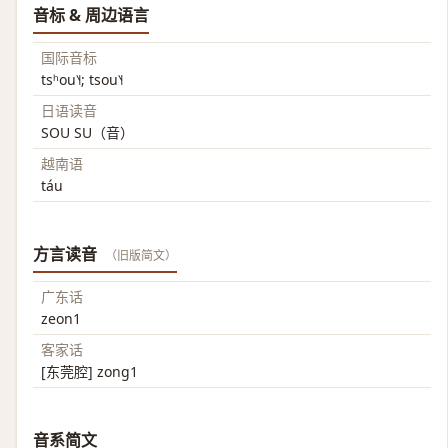
音标 & 周边语言
国际音标
tsʰou˥˧; tsou˥˧
日语读音
SOU SU（音）
越南语
táu
方言读音
（旧版简文）
广东话
zeon1
客家话
[东莞腔] zong1
音系简文