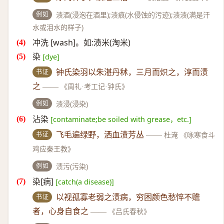
例如
渍酒(浸泡在酒里);渍痕(水侵蚀的污迹);渍渍(满是汗
水或泪水的样子)
冲洗 [wash]。如:渍米(淘米)
染
[dye]
书证
钟氏染羽以朱湛丹秫，三月而炽之，淳而渍
之
——
《周礼·考工记·钟氏》
例如
渍浸(浸染)
沾染
[contaminate;be soiled with grease，etc.]
书证
飞毛遍绿野，洒血渍芳丛
——
杜淹 《咏寒食斗
鸡应秦王教》
例如
渍污(污染)
染[病]
[catch(a disease)]
书证
以视孤寡老弱之渍病，穷困颜色愁悴不赡
者，心身自食之
——
《吕氏春秋》