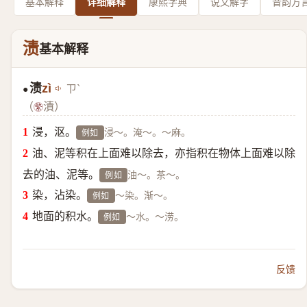
基本解释
详细解释
康熙字典
说文解字
音韵方
渍
基本解释
渍
zì
ㄗˋ
●
（
漬）
浸，沤。
浸～。淹～。～麻。
例如
油、泥等积在上面难以除去，亦指积在物体上面难以除
去的油、泥等。
油～。茶～。
例如
染，沾染。
～染。渐～。
例如
地面的积水。
～水。～涝。
例如
反馈