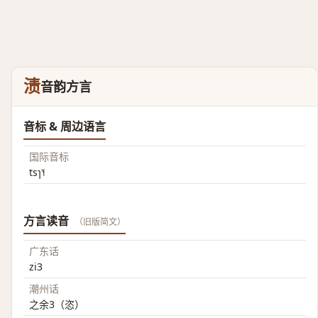
渍
音韵方言
音标 & 周边语言
国际音标
tsɿ˥˧
方言读音
（旧版简文）
广东话
zi3
潮州话
之余3（恣）