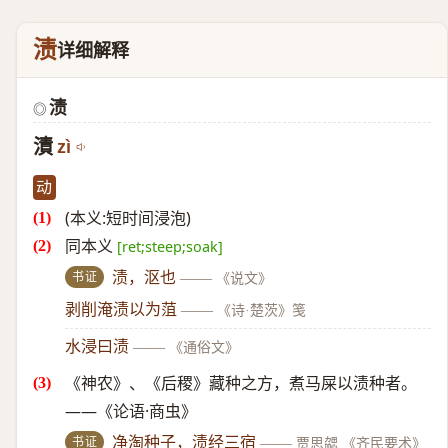
渍
详细解释
渍
◎
漬
zì
动
(本义:短时间浸泡)
同本义
[ret;steep;soak]
书证
渍，沤也
——
《说文》
剥削淹渍以为菹
——
《诗·楚茨》笺
水浸曰渍
——
《通俗文》
《神农》、《后稷》藏种之方，煮马屎以渍种者。
——《论语·商虫》
书证
净淘种子，渍经三宿
——
贾思勰 《齐民要术》