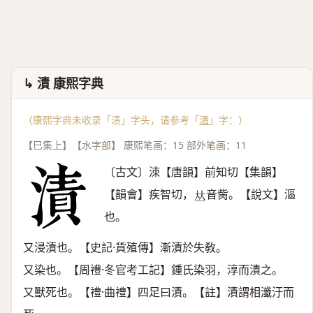
↳ 漬 康熙字典
（康熙字典未收录「渍」字头，请参考「
漬
」字：）
【巳集上】【水字部】 康熙笔画：15 部外笔画：11
〔古文〕洓【唐韻】前知切【集韻】
【韻會】疾智切，
音胔。【說文】漚
𠀤
也。
又浸漬也。【史記·貨殖傳】漸漬於失敎。
又染也。【周禮·冬官考工記】鍾氏染羽，淳而漬之。
又獸死也。【禮·曲禮】四足曰漬。【註】漬謂相瀸汙而