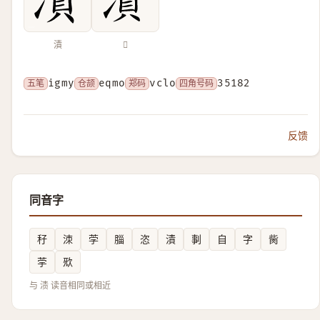
漬
𣿙
五笔
igmy
仓颉
eqmo
郑码
vclo
四角号码
35182
反馈
同音字
秄
洓
茡
䐉
恣
漬
剚
自
字
胔
荢
㰷
与 渍 读音相同或相近