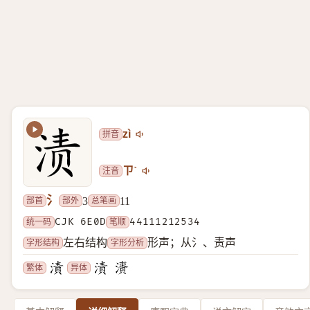
拼音
zì
注音
ㄗˋ
氵
部首
部外
总笔画
3
11
统一码
CJK 6E0D
笔顺
44111212534
字形结构
字形分析
左右结构
形声；从氵、责声
繁体
异体