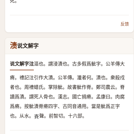
死。
反馈
渍
说文解字
说文解字注
漚也。
謂浸漬也。古多假爲骴字。公羊傳大
瘠。禮記注引作大漬。公羊傳。瀸者何。漬也。衆殺戍
者也。周禮蜡氏。掌除骴。故書骴作脊。鄭司農云。脊
讀爲漬。謂死人骨也。漢志。國亡捐瘠。孟康曰。肉腐
爲瘠。按骴漬脊瘠四字、古同音通用。當是骴爲正字
也。
从水。
聲。
前智切。十六部。
𧵩