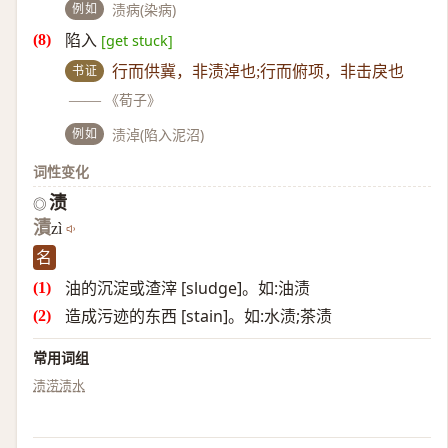
例如
渍病(染病)
陷入
[get stuck]
书证
行而供冀，非渍淖也;行而俯项，非击戾也
——
《荀子》
例如
渍淖(陷入泥沼)
词性变化
渍
◎
漬
zì
名
油的沉淀或渣滓 [sludge]。如:油渍
造成污迹的东西 [stain]。如:水渍;茶渍
常用词组
渍涝
渍水