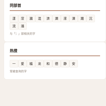
同部首
漾
㴏
漍
混
渀
灁
潆
淉
濺
沉
涀
㵌
与「氵」部相关的字
热搜
一
爱
福
龙
和
德
静
安
常被查询的字