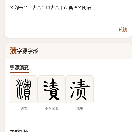
韵书
上古音
中古音
吴语
闽语
|
反馈
渍
字源字形
字源演变
说文
秦系简牍
楷书