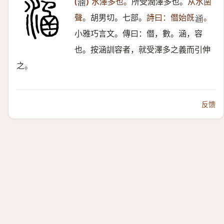
(
)
水澤多也。
所受潤澤多也。
从水圅
𣹢
聲。
胡男切。七部。
詩曰：僭始旣
。
𣹢
小雅巧言文。傳曰：僭，數。涵，容
也。按涵訓容者，就受澤多之義而引伸
之。
反馈