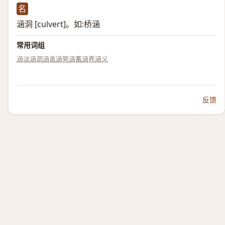
名
涵洞 [culvert]。如:桥涵
常用词组
涵淡
涵洞
涵盖
涵管
涵蓄
涵养
涵义
反馈