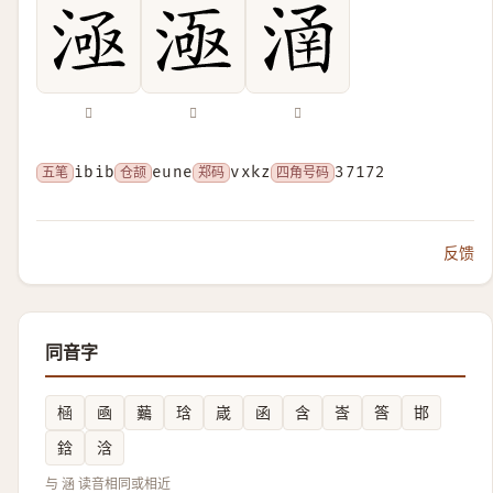
𣶬
𣷉
𣹢
五笔
ibib
仓颉
eune
郑码
vxkz
四角号码
37172
反馈
同音字
㮀
凾
䕿
琀
嵅
函
含
㟔
筨
邯
鋡
浛
与 涵 读音相同或相近