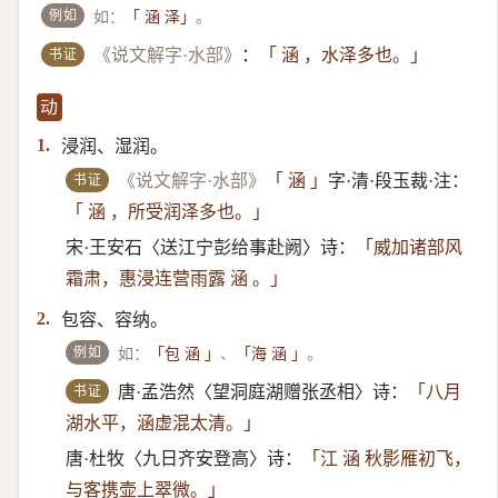
例如
如：
。
「 涵 泽」
书证
《说文解字·水部》
：
「 涵 ，水泽多也。」
动
浸润、湿润。
1.
书证
《说文解字·水部》
「 涵 」
字·清·段玉裁·注：
「 涵 ，所受润泽多也。」
宋·王安石〈送江宁彭给事赴阙〉诗：
「威加诸部风
霜肃，惠浸连营雨露 涵 。」
包容、容纳。
2.
例如
如：
、
。
「包 涵 」
「海 涵 」
书证
唐·孟浩然〈望洞庭湖赠张丞相〉诗：
「八月
湖水平，涵虚混太清。」
唐·杜牧〈九日齐安登高〉诗：
「江 涵 秋影雁初飞，
与客携壶上翠微。」