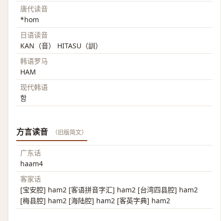
唐代读音
*hom
日语读音
KAN（音） HITASU（訓）
韩语罗马
HAM
现代韩语
함
方言读音
（旧版简文）
广东话
haam4
客家话
[宝安腔] ham2 [客语拼音字汇] ham2 [台湾四县腔] ham2
[梅县腔] ham2 [海陆腔] ham2 [客英字典] ham2