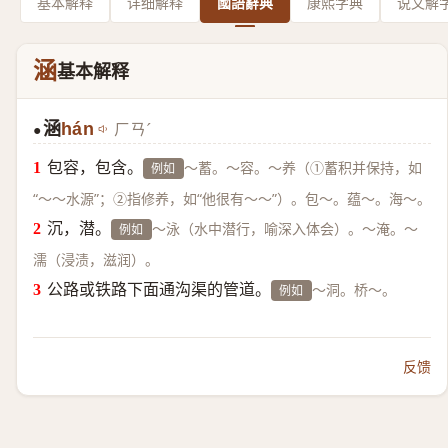
基本解释
详细解释
國語辭典
康熙字典
说文解
涵
基本解释
涵
hán
ㄏㄢˊ
●
包容，包含。
～蓄。～容。～养（①蓄积并保持，如
例如
“～～水源”；②指修养，如“他很有～～”）。包～。蕴～。海～。
沉，潜。
～泳（水中潜行，喻深入体会）。～淹。～
例如
濡（浸渍，滋润）。
公路或铁路下面通沟渠的管道。
～洞。桥～。
例如
反馈