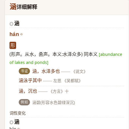
涵
详细解释
涵
◎
hán
形
(形声。从水，圅声。本义:水泽众多) 同本义
[abundance
of lakes and ponds]
书证
涵，水泽多也
——
《说文》
涵泳乎其中
——
左思 《吴都赋》
涵，沉也
——
《方言》十
例如
涵碧(形容水色碧绿深沉)
词性变化
涵
◎
hán