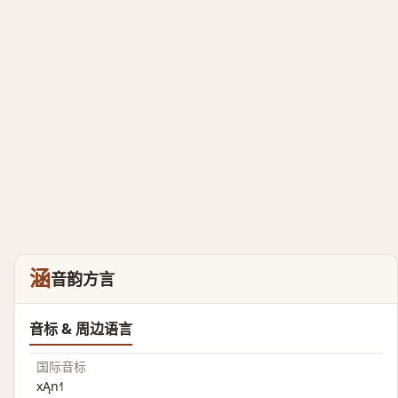
涵
音韵方言
音标 & 周边语言
国际音标
xĄn˧˥