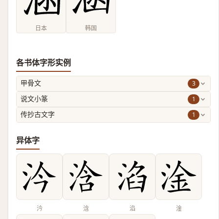
日本
韩国
各书体字形实例
3
甲骨文
1
说文小篆
1
传抄古文字
异体字
汵
浛
淊
淦