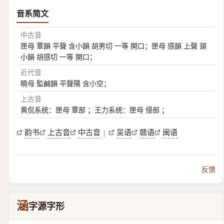
音系简文
中古音
匣母 覃韻 平聲 含小韻 胡男切 一等 開口；匣母 感韻 上聲 頷
小韻 胡感切 一等 開口；
近代音
曉母 監鹹韻 平聲陽 含小空；
上古音
黄侃系统：匣母 覃部 ；王力系统：匣母 侵部 ；
韵书
上古音
中古音
吴语
赣语
闽语
|
反馈
涵
字源字形