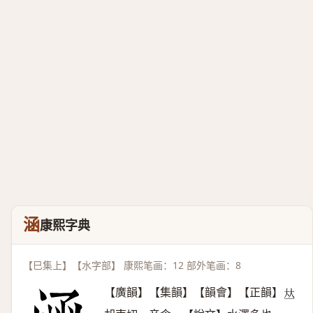
涵
康熙字典
【巳集上】【水字部】 康熙笔画：12 部外笔画：8
【廣韻】【集韻】【韻會】【正韻】
𠀤