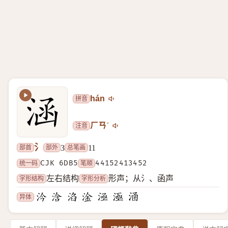
拼音
hán
注音
ㄏㄢˊ
氵
部首
部外
总笔画
3
11
统一码
CJK 6DB5
笔顺
44152413452
字形结构
字形分析
左右结构
形声；从氵、函声
异体