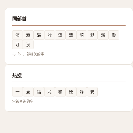
同部首
㴼
㶐
湛
淞
渾
溸
漪
涎
湝
渺
汀
没
与「氵」部相关的字
热搜
一
爱
福
龙
和
德
静
安
常被查询的字