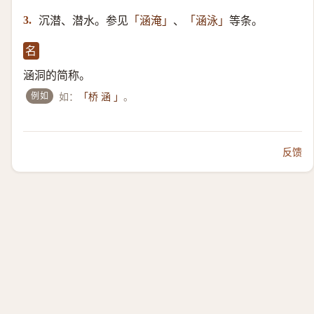
沉潜、潜水。参见
、
等条。
3.
「涵淹」
「涵泳」
名
涵洞的简称。
例如
如：
。
「桥 涵 」
反馈