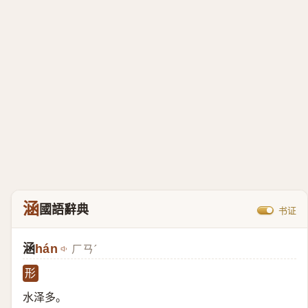
涵
國語辭典
书证
涵
hán
ㄏㄢˊ
形
水泽多。