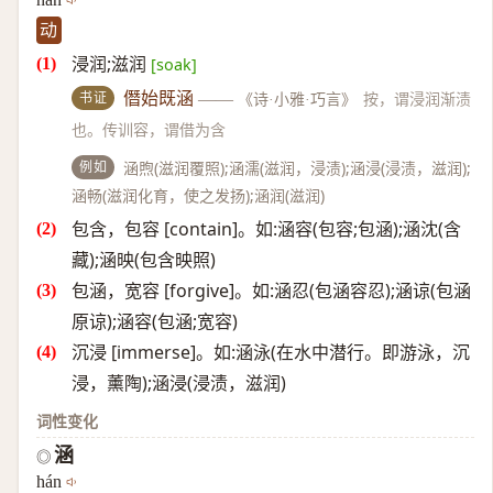
动
浸润;滋润
[soak]
书证
僭始既涵
——
《诗·小雅·巧言》
按，谓浸润渐渍
也。传训容，谓借为含
例如
涵煦(滋润覆照);涵濡(滋润，浸渍);涵浸(浸渍，滋润);
涵畅(滋润化育，使之发扬);涵润(滋润)
包含，包容 [contain]。如:涵容(包容;包涵);涵沈(含
藏);涵映(包含映照)
包涵，宽容 [forgive]。如:涵忍(包涵容忍);涵谅(包涵
原谅);涵容(包涵;宽容)
沉浸 [immerse]。如:涵泳(在水中潜行。即游泳，沉
浸，薰陶);涵浸(浸渍，滋润)
词性变化
涵
◎
hán