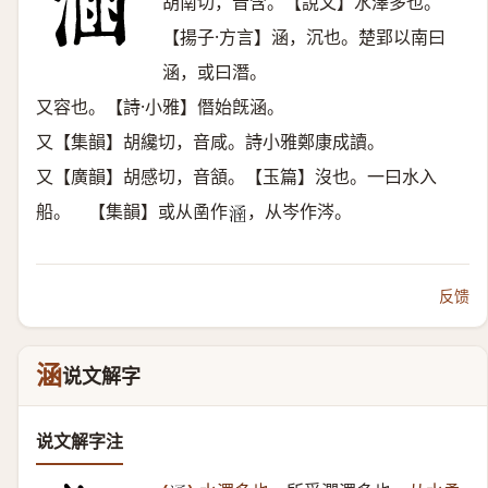
胡南切，音含。【說文】水澤多也。
【揚子·方言】涵，沉也。楚郢以南曰
涵，或曰潛。
又容也。【詩·小雅】僭始旣涵。
又【集韻】胡纔切，音咸。詩小雅鄭康成讀。
又【廣韻】胡感切，音頷。【玉篇】沒也。一曰水入
船。 【集韻】或从圅作
，从岑作涔。
𣹢
反馈
涵
说文解字
说文解字注