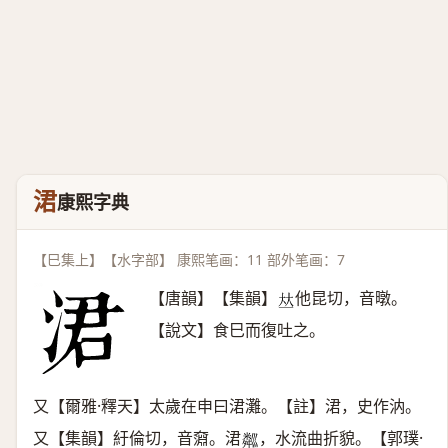
涒
康熙字典
【巳集上】【水字部】 康熙笔画：11 部外笔画：7
【唐韻】【集韻】
他昆切，音暾。
𠀤
【說文】食巳而復吐之。
又【爾雅·釋天】太歲在申曰涒灘。【註】涒，史作汭。
又【集韻】紆倫切，音奫。涒
，水流曲折貌。【郭璞·
𥻘