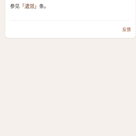
参见
条。
「
涒邻
」
反馈