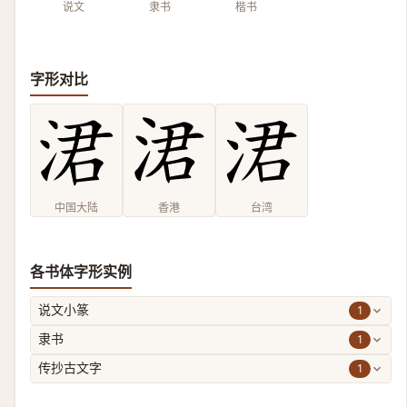
说文
隶书
楷书
字形对比
中国大陆
香港
台湾
各书体字形实例
1
说文小篆
1
隶书
1
传抄古文字