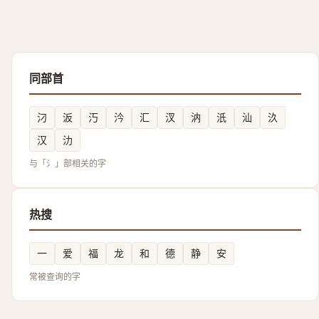
同部首
汈
汳
汅
汵
汇
汊
汭
汦
汕
汣
汉
氻
与「氵」部相关的字
热搜
一
爱
福
龙
和
德
静
安
常被查询的字