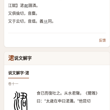
江賦】涒
㘤潾。
𥻘
又俱倫切，音麋。
又于云切，音熅。義
同。
𠀤
反馈
涒
说文解字
说文解字·涒
卷十一
食已而復吐之。从水君聲。《爾雅》
曰：“太歲在申曰涒灘。”他昆切