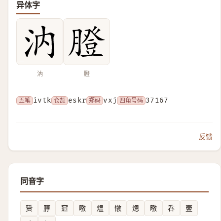
异体字
汭
膯
五笔
ivtk
仓颉
eskr
郑码
vxj
四角号码
37167
反馈
同音字
赟
朜
奫
噋
煴
憞
煾
暾
呑
㚃