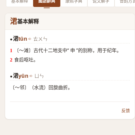
基本解释
國語辭典
康熙字典
说文解字
音韵方
涒
基本解释
涒
tūn
ㄊㄨㄣ
●
〔～滩〕古代十二地支中“ 申 ”的别称，用于纪年。
食后呕吐。
涒
yūn
ㄩㄣ
●
〔～邻〕（水流）回旋曲折。
反馈