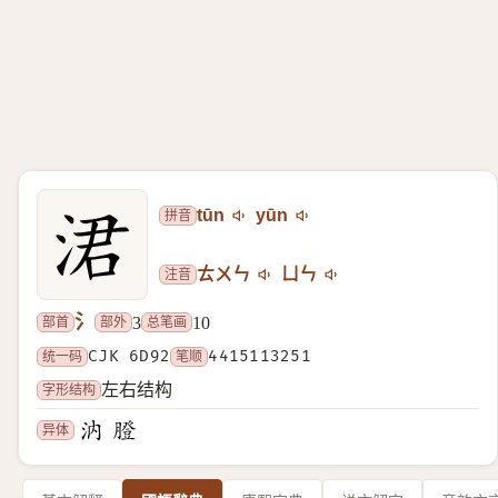
拼音
tūn
yūn
注音
ㄊㄨㄣ
ㄩㄣ
氵
部首
部外
总笔画
3
10
统一码
CJK 6D92
笔顺
4415113251
字形结构
左右结构
异体