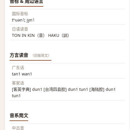
音标 & 周边语言
国际音标
tʰuən˥; jyn˥
日语读音
TON IN KIN（音） HAKU（訓）
方言读音
（旧版简文）
广东话
tan1 wan1
客家话
[客英字典] dun1 [台湾四县腔] dun1 tun1 [海陆腔] dun1
tun1
音系简文
中古音