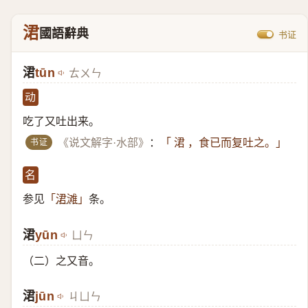
涒
國語辭典
书证
涒
tūn
ㄊㄨㄣ
动
吃了又吐出来。
书证
《说文解字·水部》
：
「 涒 ，食已而复吐之。」
名
参见
条。
「
涒滩
」
涒
​yūn
ㄩㄣ
（二）​之又音。
涒
jūn
ㄐㄩㄣ