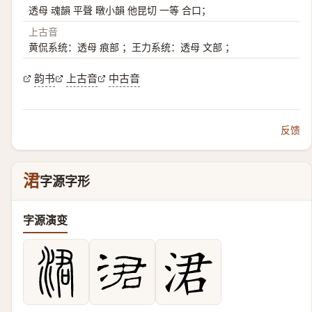
透母 魂韻 平聲 暾小韻 他昆切 一等 合口；
上古音
黄侃系统：透母 痕部 ；王力系统：透母 文部 ；
韵书
上古音
中古音
反馈
涒
字源字形
字源演变