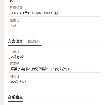
ʐu˥˧
日语读音
JO NYO（音） HITARIURUO（訓）
越南语
nhơ
方言读音
（旧版简文）
广东话
jyu5 jyu6
客家话
[客英字典] ji2 [台湾四县腔] ji2 [海陆腔] ri2
潮州话
而污5（如）
音系简文