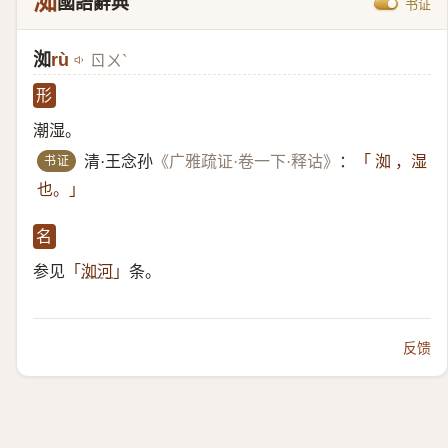
洳
國語辭典
书证
洳
rù
ㄖㄨˋ
形
潮湿。
书证
清·王念孙
《广雅疏证·卷一下·释诂》
：
「 洳 ，湿
也。」
名
参见
条。
「
洳河
」
反馈