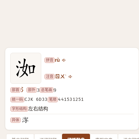
拼音
rù
注音
ㄖㄨˋ
氵
部首
部外
总笔画
3
9
统一码
CJK 6D33
笔顺
441531251
字形结构
左右结构
异体