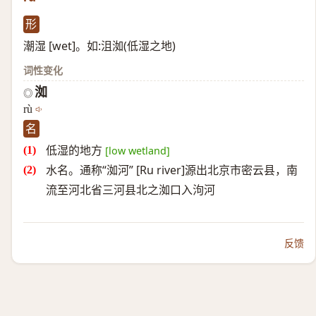
形
潮湿 [wet]。如:沮洳(低湿之地)
词性变化
洳
◎
rù
名
低湿的地方
[low wetland]
水名。通称“洳河” [Ru river]源出北京市密云县，南
流至河北省三河县北之洳口入泃河
反馈