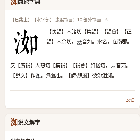
洳
康熙字典
【巳集上】【水字部】 康熙笔画：10 部外笔画：6
【廣韻】人諸切【集韻】【韻會】【正
韻】人余切，
音如。水名，在南郡。
𠀤
又【廣韻】人恕切【集韻】【韻會】如倨切，
音茹。
𠀤
【說文】作
。漸濕也。【詩·魏風】彼汾沮洳。
𣹤
反馈
洳
说文解字