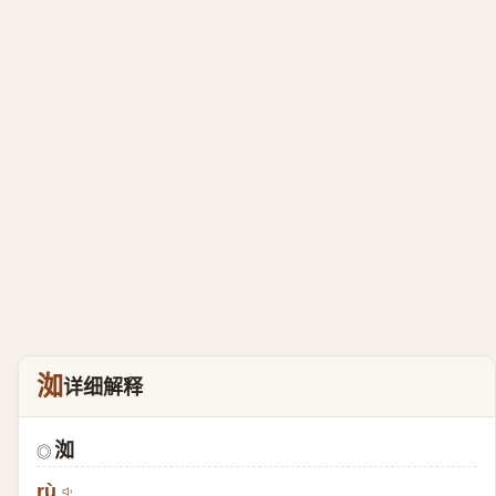
洳
详细解释
洳
◎
rù