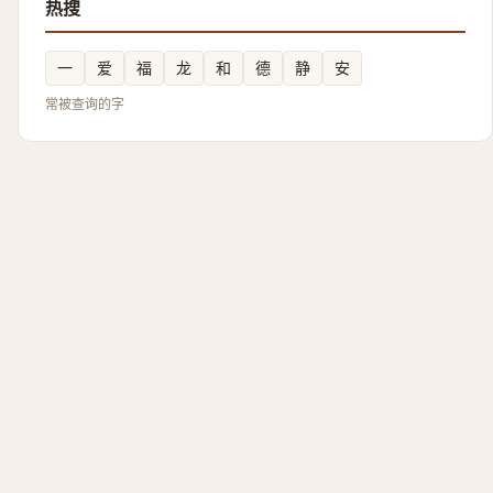
热搜
一
爱
福
龙
和
德
静
安
常被查询的字