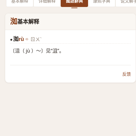
基本解释
详细解释
國語辭典
康熙字典
说文解
洳
基本解释
洳
rù
ㄖㄨˋ
●
〔沮（ jù ）～〕见“
沮
”。
反馈