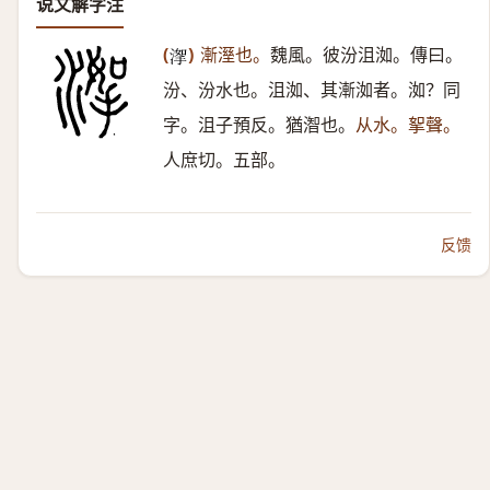
说文解字注
(
)
漸溼也。
魏風。彼汾沮洳。傳曰。
𣹤
汾、汾水也。沮洳、其漸洳者。洳？同
字。沮子預反。猶潪也。
从水。挐聲。
人庶切。五部。
反馈