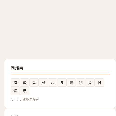
同部首
洧
澊
涎
㳡
浌
㴶
㶏
浵
漟
洞
淭
沶
与「氵」部相关的字