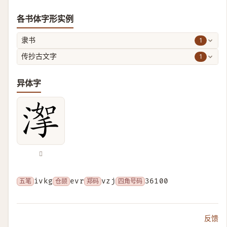
各书体字形实例
1
隶书
1
传抄古文字
异体字
𣹤
五笔
ivkg
仓颉
evr
郑码
vzj
四角号码
36100
反馈