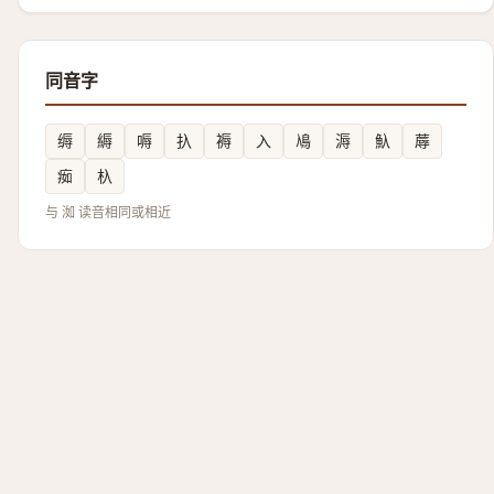
同音字
缛
縟
嗕
扖
褥
入
鳰
溽
魞
蓐
㾒
杁
与 洳 读音相同或相近