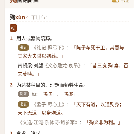
殉
國語辭典
书证
殉
xùn
ㄒㄩㄣˋ
动
用人或器物陪葬。
1.
书证
《礼记·檀弓下》
：
「陈子车死于卫，其妻与
其家大夫谋以殉葬。」
南朝梁·刘勰
《文心雕龙·哀吊》
：
「昔三良 殉 秦，百
夫莫赎。」
为达某种目的、理想而牺牲生命。
2.
例如
如：
、
。
「殉国」
「殉职」
书证
《孟子·尽心上》
：
「天下有道，以道殉身；
天下无道，以身殉道。」
《文选·江淹·杂体诗·鲍参军》
：
「殉义非为利。」
贪求、追求。
3.