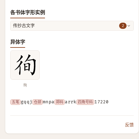
各书体字形实例
2
传抄古文字
异体字
徇
五笔
gqqj
仓颉
mnpa
郑码
arrk
四角号码
17220
反馈