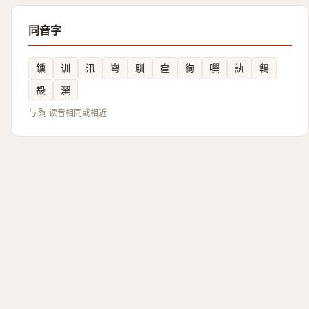
同音字
鑂
训
汛
㟧
馴
㚝
徇
噀
訙
鶽
殾
潠
与 殉 读音相同或相近