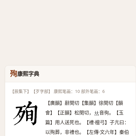
殉
康熙字典
【辰集下】【歹字部】 康熙笔画：10 部外笔画：6
【廣韻】辭閏切【集韻】徐閏切【韻
會】【正韻】松閏切，
音徇。【玉
𠀤
篇】用人送死也。【禮·檀弓】子亢曰：
以殉葬，非禮也。【左傳·文六年】秦伯