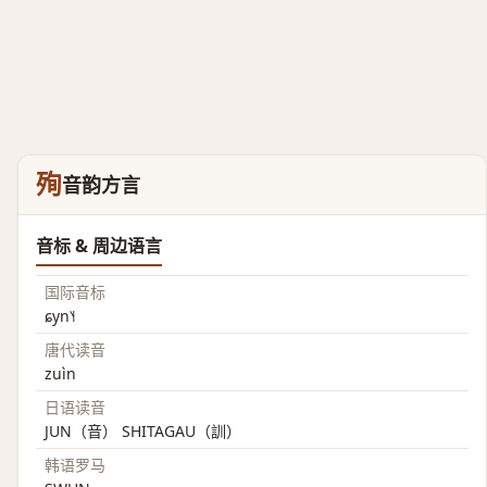
殉
音韵方言
音标 & 周边语言
国际音标
ɕyn˥˧
唐代读音
zuìn
日语读音
JUN（音） SHITAGAU（訓）
韩语罗马