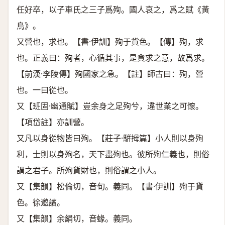
任好卒，以子車氏之三子爲殉。國人哀之，爲之賦《黃
鳥》。
又營也，求也。【書·伊訓】殉于貨色。【傳】殉，求
也。正義曰：殉者，心循其事，是貪求之意，故爲求。
【前漢·李陵傳】殉國家之急。【註】師古曰：殉，營
也。一曰從也。
又【班固·幽通賦】豈余身之足殉兮，違世業之可懷。
【項岱註】亦訓營。
又凡以身從物皆曰殉。【莊子·騈拇篇】小人則以身殉
利，士則以身殉名，天下盡殉也。彼所殉仁義也，則俗
謂之君子。所殉貨財也，則俗謂之小人。
又【集韻】松倫切，音旬。義同。【書·伊訓】殉于貨
色。徐邈讀。
又【集韻】余絹切，音蝝。義同。