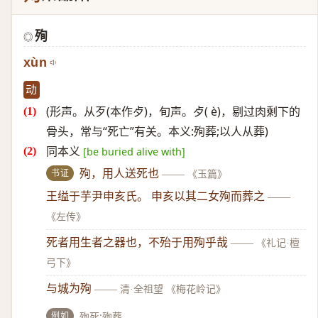
殉
◎
xùn
动
(形声。从歹(本作歺)，旬声。歺( è)，剔过肉剩下的
骨头，常与“死亡”有关。本义:殉葬;以人从葬)
同本义
[be buried alive with]
书证
殉，用人送死也
——
《玉篇》
王缢于芋尹申亥氏。 申亥以其二女殉而葬之
——
《左传》
死者用生者之器也，不殆于用殉乎哉
——
《礼记·檀
弓下》
与城为殉
——
清·全祖望 《梅花岭记》
例如
殉死;殉葬