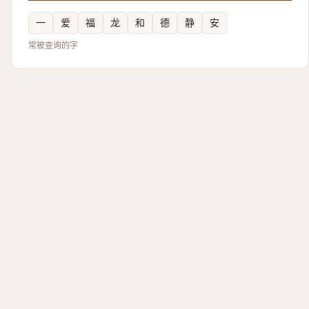
一
爱
福
龙
和
德
静
安
常被查询的字