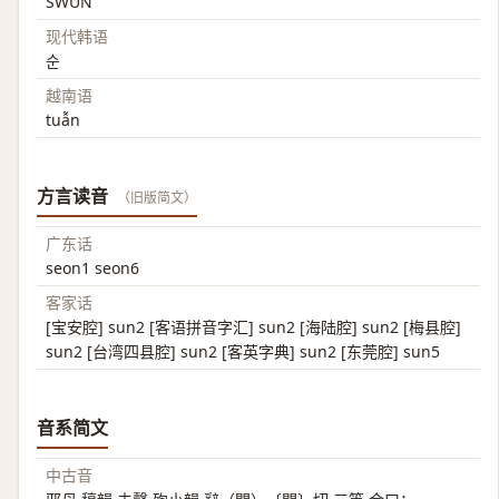
SWUN
现代韩语
순
越南语
tuẫn
方言读音
（旧版简文）
广东话
seon1 seon6
客家话
[宝安腔] sun2 [客语拼音字汇] sun2 [海陆腔] sun2 [梅县腔]
sun2 [台湾四县腔] sun2 [客英字典] sun2 [东莞腔] sun5
音系简文
中古音