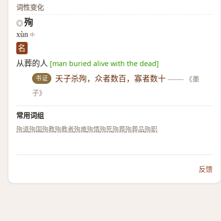
词性变化
殉
◎
xùn
名
从葬的人
[man buried alive with the dead]
书证
天子杀殉，众者数百，寡者数十
——
《墨
子》
常用词组
殉道
殉国
殉教
殉教者
殉难
殉情
殉死
殉葬
殉葬品
殉职
反馈