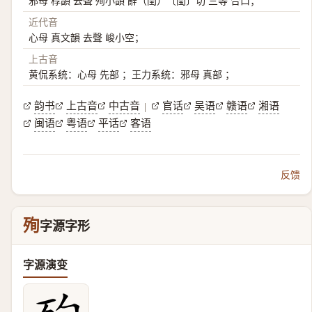
邪母 稕韻 去聲 殉小韻 辭（閏）〔閠〕切 三等 合口；
近代音
心母 真文韻 去聲 峻小空；
上古音
黄侃系统：心母 先部 ；王力系统：邪母 真部 ；
韵书
上古音
中古音
官话
吴语
赣语
湘语
|
闽语
粤语
平话
客语
反馈
殉
字源字形
字源演变