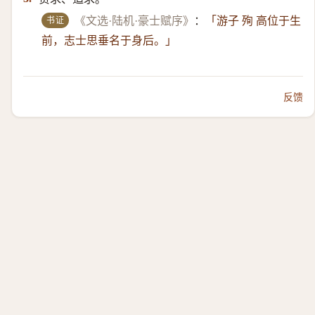
书证
《文选·陆机·豪士赋序》
：
「游子 殉 高位于生
前，志士思垂名于身后。」
反馈