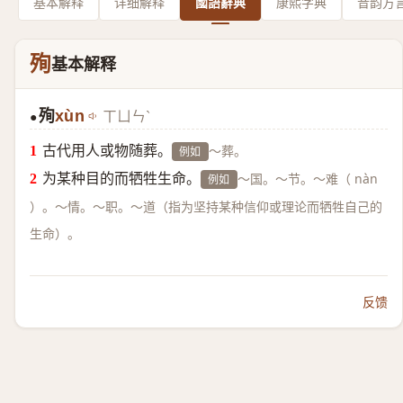
基本解释
详细解释
國語辭典
康熙字典
音韵方
殉
基本解释
殉
xùn
ㄒㄩㄣˋ
●
古代用人或物随葬。
～葬。
例如
为某种目的而牺牲生命。
～国。～节。～难（ nàn
例如
）。～情。～职。～道（指为坚持某种信仰或理论而牺牲自己的
生命）。
反馈