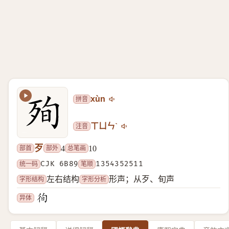
拼音
xùn
注音
ㄒㄩㄣˋ
歹
部首
部外
总笔画
4
10
统一码
CJK 6B89
笔顺
1354352511
字形结构
字形分析
左右结构
形声；从歹、旬声
异体