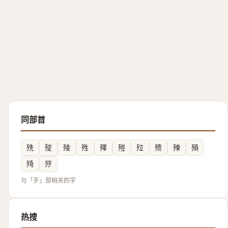
同部首
㱡
㱨
㱥
殅
殬
㱯
㱞
㱮
㱫
殞
㱦
㱛
与「歹」部相关的字
热搜