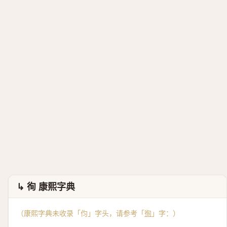
↳ 徇 康熙字典
（康熙字典未收录「伨」字头，请参考「
徇
」字：）