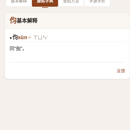
基本解释
康熙字典
音韵方言
字源字形
伨
基本解释
伨
xùn
ㄒㄩㄣˋ
●
同“
徇
”。
反馈