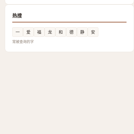
热搜
一
爱
福
龙
和
德
静
安
常被查询的字