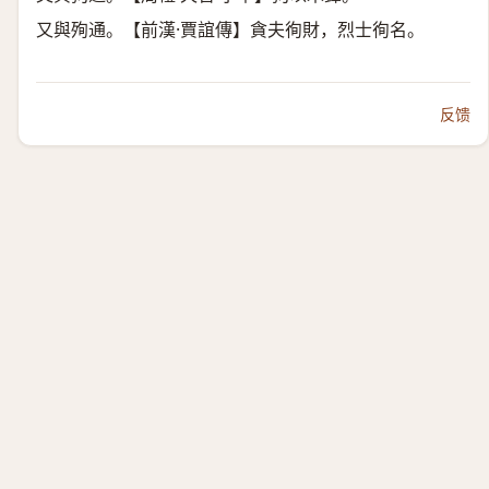
又與殉通。【前漢·賈誼傳】貪夫徇財，烈士徇名。
反馈