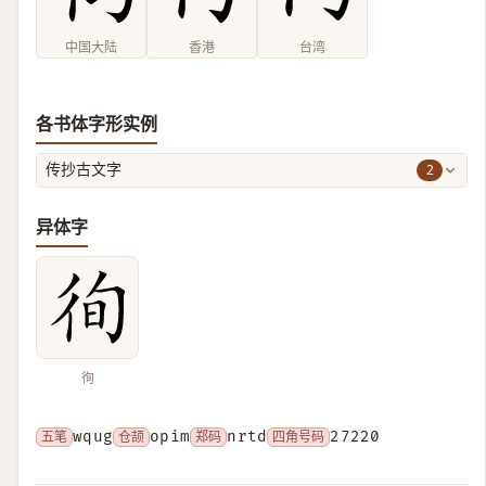
中国大陆
香港
台湾
各书体字形实例
2
传抄古文字
异体字
徇
五笔
wqug
仓颉
opim
郑码
nrtd
四角号码
27220