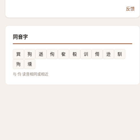
反馈
同音字
巽
狥
遜
侚
奞
殾
训
㒐
逊
馴
殉
壎
与 伨 读音相同或相近