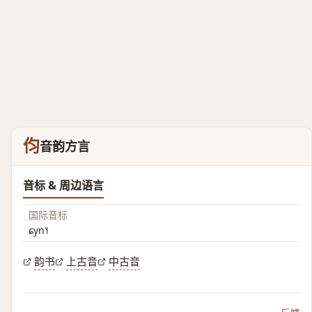
伨
音韵方言
音标 & 周边语言
国际音标
ɕyn˥˧
韵书
上古音
中古音