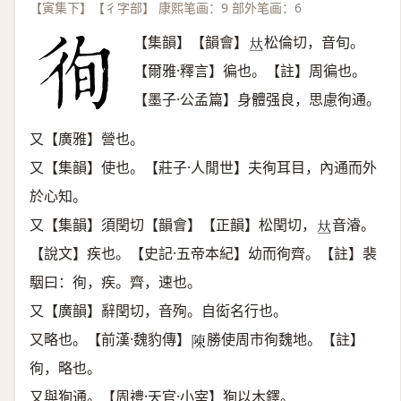
【寅集下】【彳字部】 康熙笔画：9 部外笔画：6
【集韻】【韻會】
松倫切，音旬。
𠀤
【爾雅·釋言】徧也。【註】周徧也。
【墨子·公孟篇】身體强良，思慮徇通。
又【廣雅】營也。
又【集韻】使也。【莊子·人閒世】夫徇耳目，內通而外
於心知。
又【集韻】須閏切【韻會】【正韻】松閏切，
音濬。
𠀤
【說文】疾也。【史記·五帝本紀】幼而徇齊。【註】裴
駰曰：徇，疾。齊，速也。
又【廣韻】辭閏切，音殉。自衒名行也。
又略也。【前漢·魏豹傳】
勝使周市徇魏地。【註】
𨻰
徇，略也。
又與狥通。【周禮·天官·小宰】狥以木鐸。