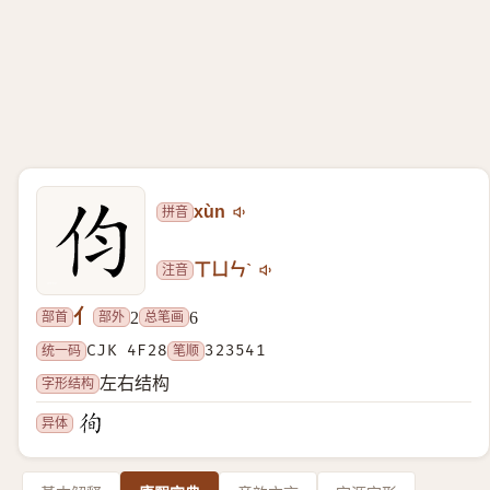
拼音
xùn
注音
ㄒㄩㄣˋ
亻
部首
部外
总笔画
2
6
统一码
CJK 4F28
笔顺
323541
字形结构
左右结构
异体