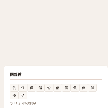
同部首
仇
仜
倡
傝
佾
傭
偈
㑉
侳
催
㒦
俖
与「亻」部相关的字