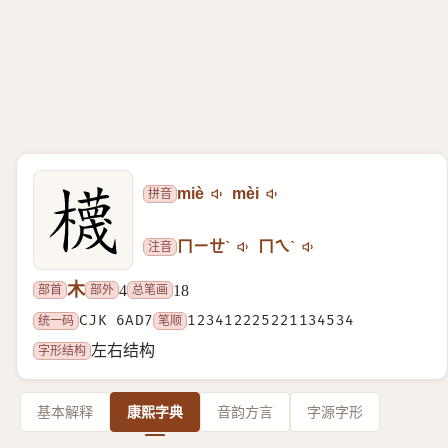
拼音
miè
mèi
注音
ㄇㄧㄝˋ
ㄇㄟˋ
木
部首
部外
总笔画
4
18
统一码
CJK 6AD7
笔顺
123412225221134534
字形结构
左右结构
基本解释
康熙字典
音韵方言
字源字形