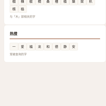
椢
樄
㯘
櫚
桑
槽
樯
檃
栞
朳
櫍
栛
与「木」部相关的字
热搜
一
爱
福
龙
和
德
静
安
常被查询的字