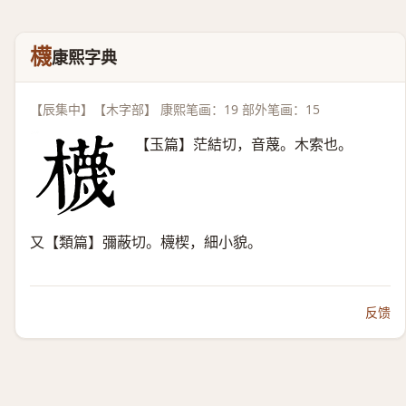
櫗
康熙字典
【辰集中】【木字部】 康熙笔画：19 部外笔画：15
【玉篇】茫結切，音蔑。木索也。
又【類篇】彌蔽切。櫗楔，細小貌。
反馈