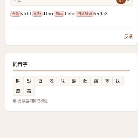
31
金文
五笔
salt
仓颉
dtwi
郑码
fehs
四角号码
44953
反馈
同音字
眛
䵢
䀜
䰪
眜
鑖
黴
鴓
嚜
妹
烕
䉋
与 櫗 读音相同或相近