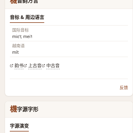
櫗
音韵方言
音标 & 周边语言
国际音标
miɛ˥˧; mei˥˧
越南语
mít
韵书
上古音
中古音
反馈
櫗
字源字形
字源演变