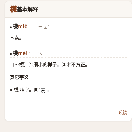
櫗
基本解释
櫗
miè
ㄇㄧㄝˋ
●
木索。
櫗
mèi
ㄇㄟˋ
●
〔～楔〕①细小的样子。②木不方正。
其它字义
● 櫗 喃字。同“
”。
𩆪
反馈