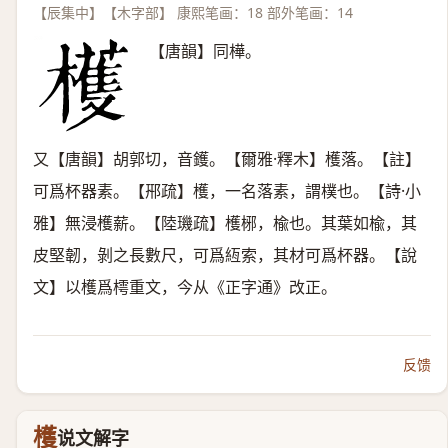
【辰集中】【木字部】 康熙笔画：18 部外笔画：14
【唐韻】同樺。
又【唐韻】胡郭切，音鑊。【爾雅·釋木】檴落。【註】
可爲杯器素。【郉疏】檴，一名落素，謂樸也。【詩·小
雅】無浸檴薪。【陸璣疏】檴㭨，楡也。其葉如楡，其
皮堅韌，剝之長數尺，可爲絚索，其材可爲杯器。【說
文】以檴爲樗重文，今从《正字通》改正。
反馈
檴
说文解字