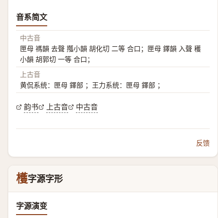
音系简文
中古音
匣母 禡韻 去聲 摦小韻 胡化切 二等 合口；匣母 鐸韻 入聲 穫
小韻 胡郭切 一等 合口；
上古音
黄侃系统：匣母 鐸部 ；王力系统：匣母 鐸部 ；
韵书
上古音
中古音
反馈
檴
字源字形
字源演变