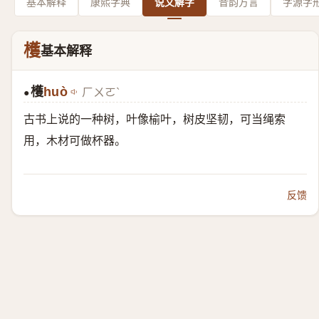
基本解释
康熙字典
说文解字
音韵方言
字源字
檴
基本解释
檴
huò
ㄏㄨㄛˋ
●
古书上说的一种树，叶像榆叶，树皮坚韧，可当绳索
用，木材可做杯器。
反馈