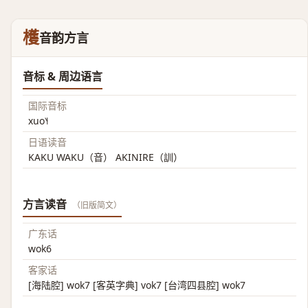
檴
音韵方言
音标 & 周边语言
国际音标
xuo˥˧
日语读音
KAKU WAKU（音） AKINIRE（訓）
方言读音
（旧版简文）
广东话
wok6
客家话
[海陆腔] wok7 [客英字典] vok7 [台湾四县腔] wok7