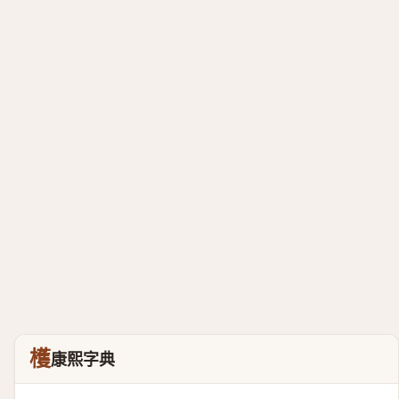
檴
康熙字典