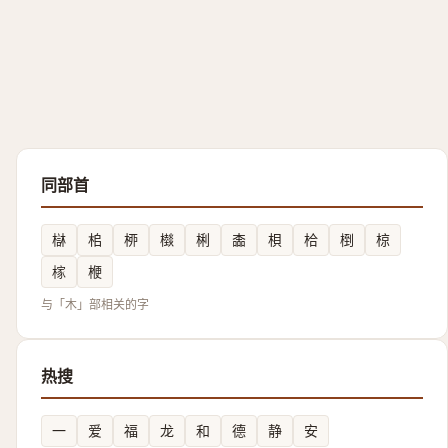
同部首
㯎
桘
桺
㰊
梸
㮺
梖
㭘
椡
椋
榢
楩
与「木」部相关的字
热搜
一
爱
福
龙
和
德
静
安