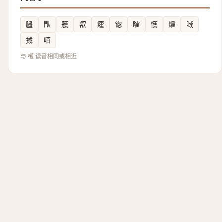
䐸
閄
雘
㕡
癨
锪
曤
㦜
㸌
㖪
掝
咟
与 檴 读音相同或相近