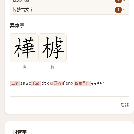
2
说文小篆
1
传抄古文字
异体字
樺
㯉
五笔
sawc
仓颉
dtoe
郑码
fenx
四角号码
44947
反馈
同音字