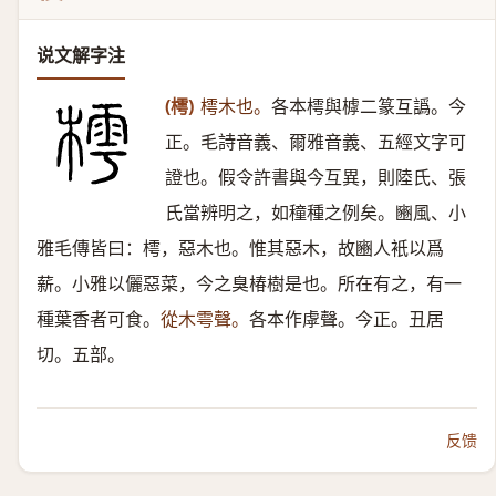
说文解字注
(樗)
樗木也。
各本樗與㯉二篆互譌。今
正。毛詩音義、爾雅音義、五經文字可
證也。假令許書與今互異，則陸氏、張
氏當辨明之，如穜種之例矣。豳風、小
雅毛傳皆曰：樗，惡木也。惟其惡木，故豳人衹以爲
薪。小雅以儷惡菜，今之臭椿樹是也。所在有之，有一
種葉香者可食。
從木雩聲。
各本作虖聲。今正。丑居
切。五部。
反馈