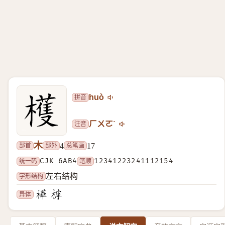
拼音
huò
注音
ㄏㄨㄛˋ
木
部首
部外
总笔画
4
17
统一码
CJK 6AB4
笔顺
12341223241112154
字形结构
左右结构
异体